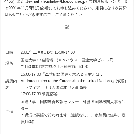
4455）またはe-mail（hkishida@blue.ocn.ne.jp）で国連広報センターま
で2001年11月5日(月)必着にてお申し込みください。定員になり次第締
切らせていただきますので、ご了承ください。
記
日時
2001年11月8日(木) 16:00-17:30
国連大学 中会議場、(ＵＮハウス・国連大学ビル ５F)
場所
〒150-0001東京都渋谷区神宮前5-53-70
16:00-17:00「21世紀に国連が求める人材とは：
講演内
An Introduction to the Career with the United Nations」(仮題)
容
―ラフィア・サリム国連本部人事局長
17:00-17:30 質疑応答
国連大学、国際連合広報センター、外務省国際機関人事セン
ター
主催
＊講演は英語で行われます（通訳なし）。参加費は無料、定
員150名