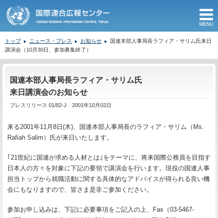
M
トップ
ニュース・プレス
お知らせ
国連本部人事局長ラフィア・サリム氏来日
講演会（10月30日、参加募集終了）
ここから本文です。
国連本部人事局長ラフィア・サリム氏
来日講演会のお知らせ
プレスリリース 01/82-J 2001年10月02日
来る2001年11月8日(木)、国連本部人事局長のラフィア・サリム（Ms.
Rafiah Salim）氏が来日いたします。
｢21世紀に国連が求める人材とは｣をテーマに、将来国際公務員を目指す
日本人の方々を対象に下記の要領で講演会を行います。現役の国連人事
担当トップから就職活動に関する具体的なアドバイスが得られる良い機
会にもなりますので、皆さま是非ご参加ください。
参加お申し込みは、下記に必要事項をご記入の上、Fax（03-5467-