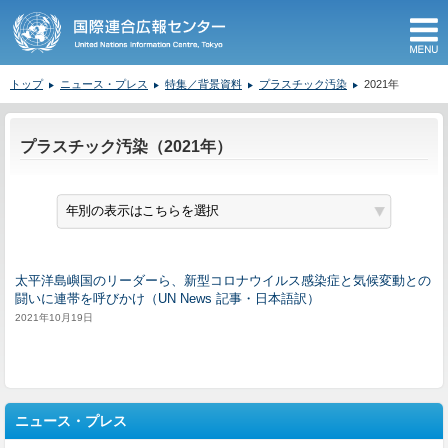
M
トップ
ニュース・プレス
特集／背景資料
プラスチック汚染
2021年
ここから本文です。
プラスチック汚染（2021年）
太平洋島嶼国のリーダーら、新型コロナウイルス感染症と気候変動との
闘いに連帯を呼びかけ（UN News 記事・日本語訳）
2021年10月19日
ニュース・プレス