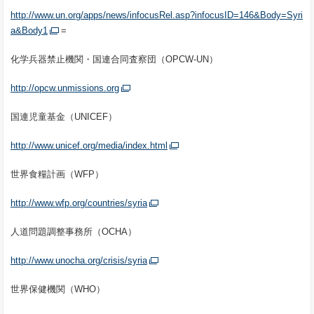
http://www.un.org/apps/news/infocusRel.asp?infocusID=146&Body=Syri
a&Body1
=
化学兵器禁止機関・国連合同査察団（OPCW-UN）
http://opcw.unmissions.org
国連児童基金（UNICEF）
http://www.unicef.org/media/index.html
世界食糧計画（WFP）
http://www.wfp.org/countries/syria
人道問題調整事務所（OCHA）
http://www.unocha.org/crisis/syria
世界保健機関（WHO）