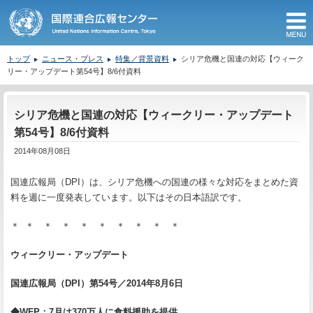
M
トップ
ニュース・プレス
特集／背景資料
シリア危機と国連の対応【ウィーク
リー・アップデート第54号】8/6付資料
ここから本文です。
シリア危機と国連の対応【ウィークリー・アップデート
第54号】8/6付資料
2014年08月08日
国連広報局（DPI）は、シリア危機への国連の様々な対応をまとめた資
料を週に一度発表しています。以下はその日本語訳です。
＊ ＊ ＊ ＊ ＊ ＊ ＊ ＊ ＊ ＊
ウィークリー・アップデート
国連広報局（
DPI
）第
54
号／
2014
年
8
月
6
日
◆
WFP
：
7
月は
370
万人に食料援助を提供