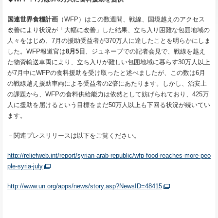
国連世界食糧計画
（WFP）はこの数週間、戦線、国境越えのアクセス
改善により状況が「大幅に改善」した結果、立ち入り困難な包囲地域の
人々をはじめ、7月の援助受益者が370万人に達したことを明らかにしま
した。WFP報道官は
8
月
5
日
、ジュネーブでの記者会見で、戦線を越え
た物資輸送車両により、立ち入りが難しい包囲地域に暮らす30万人以上
が7月中にWFPの食料援助を受け取ったと述べましたが、この数は6月
の戦線越え援助車両による受益者の2倍にあたります。しかし、治安上
の課題から、WFPの食料供給能力は依然として妨げられており、425万
人に援助を届けるという目標をまだ50万人以上も下回る状況が続いてい
ます。
－関連プレスリリースは以下をご覧ください。
http://reliefweb.int/report/syrian-arab-republic/wfp-food-reaches-more-peo
ple-syria-july
http://www.un.org/apps/news/story.asp?NewsID=48415