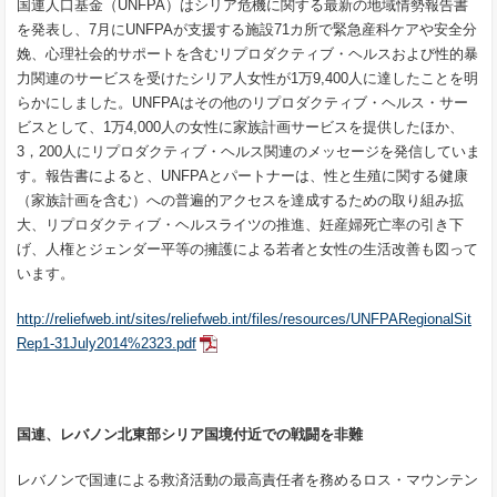
国連人口基金（UNFPA）はシリア危機に関する最新の地域情勢報告書
を発表し、7月にUNFPAが支援する施設71カ所で緊急産科ケアや安全分
娩、心理社会的サポートを含むリプロダクティブ・ヘルスおよび性的暴
力関連のサービスを受けたシリア人女性が1万9,400人に達したことを明
らかにしました。UNFPAはその他のリプロダクティブ・ヘルス・サー
ビスとして、1万4,000人の女性に家族計画サービスを提供したほか、
3，200人にリプロダクティブ・ヘルス関連のメッセージを発信していま
す。報告書によると、UNFPAとパートナーは、性と生殖に関する健康
（家族計画を含む）への普遍的アクセスを達成するための取り組み拡
大、リプロダクティブ・ヘルスライツの推進、妊産婦死亡率の引き下
げ、人権とジェンダー平等の擁護による若者と女性の生活改善も図って
います。
http://reliefweb.int/sites/reliefweb.int/files/resources/UNFPARegionalSit
Rep1-31July2014%2323.pdf
国連、レバノン北東部シリア国境付近での戦闘を非難
レバノンで国連による救済活動の最高責任者を務めるロス・マウンテン