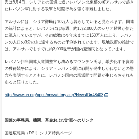
氏は8月4日、シリアとの国境に近いレバノン北東部の町アルサルで起き
たレバノン軍に対する攻撃と戦闘行為を強く非難しました。
アルサルには、シリア難民は10万人も暮らしていると見られます。国連
の統計によると、レバノンには毎週、約1万2,000人のシリア難民が新た
に流入していますが、その総数は今年末までに150万人に上り、レバノ
ンの人口の3分の1に達するものと予測されています。現地政府の推計で
は、アルサルでもすでに約3,000世帯が国内避難民となっています。
レバノン担当国連人道調整官も務めるマウンテン氏は、希少化する資源
の獲得競争により、シリア・レバノン間に戦闘が発生しかねないとの懸
念を表明するとともに、レバノン国内の宗派間で問題が生じるおそれも
あると語りました。
http://www.un.org/apps/news/story.asp?NewsID=48403
国連の事務局、機関、基金および計画へのリンク
国連広報局（DPI）シリア特集ページ