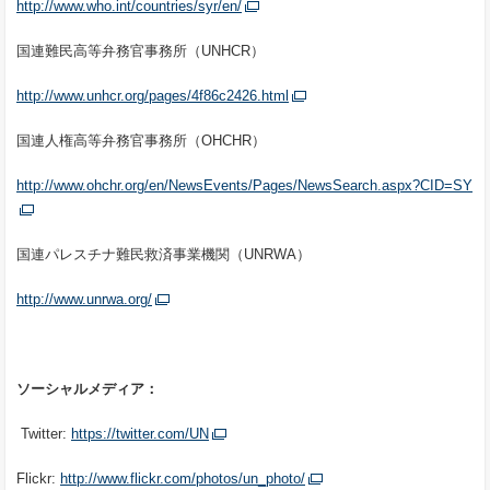
http://www.who.int/countries/syr/en/
国連難民高等弁務官事務所（UNHCR）
http://www.unhcr.org/pages/4f86c2426.html
国連人権高等弁務官事務所（OHCHR）
http://www.ohchr.org/en/NewsEvents/Pages/NewsSearch.aspx?CID=SY
国連パレスチナ難民救済事業機関（UNRWA）
http://www.unrwa.org/
ソーシャルメディア：
Twitter:
https://twitter.com/UN
Flickr:
http://www.flickr.com/photos/un_photo/