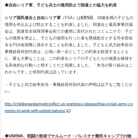
◆自由シリア軍、子ども兵士の徴用防止で国連との協力を約束
シリア国民連合と自由シリア軍
（FSA）は
8
月
5
日
、18歳未満の子どもの
徴用を停止および防止することを約束しました。同連合と最高軍事評議
会は、国連安全保障理事会宛ての書簡に添付されたコミュニケで、子ど
もの徴用を禁止し、子どもの徴用を行った者を懲戒処分とする司令部命
令をFSA各部隊に発出することを約束しました。子どもと武力紛争担当
事務総長特別代表は、心強い第一歩としてこの約束を歓迎するととも
に、最も大事なことは、この約束をシリアの子どもたちの保護を確保す
る具体的な行動へと移すことだと指摘しました。「本当の取り組みはこ
れからです」と特別代表は語っています。
－子どもと武力紛争担当・事務総長特別代表の声明は以下をご覧くださ
い。
http://childrenandarmedconflict.un.org/press-release/free-syrian-army-co
mmits-to-work-with-united-nations/
◆
UNRWA
、戦闘の勃発でヤルムーク・パレスチナ難民キャンプでの物