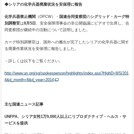
◆シリアの化学兵器廃棄状況を安保理に報告
化学兵器禁止機関
（OPCW）・
国連合同査察団
の
シグリッド・カーグ特
別調整官
は
8
月
5
日
、安全保障理事会の非公開協議にビデオで出席し、合
同査察団が継続中の活動について説明しました。
カーグ特別調整官は、国外への搬出が完了したシリアの化学兵器に関す
る廃棄作業状況を安保理に報告しました。
－詳しくは以下をご覧ください。
http://www.un.org/sg/spokesperson/highlights/index.asp?HighD=8/5/201
4&d_month=8&d_year=2014
主な国連ニュース記事
UNFPA
、シリア女性
1
万
9,000
人以上にリプロダクティブ・ヘルス・サ
ービスを提供