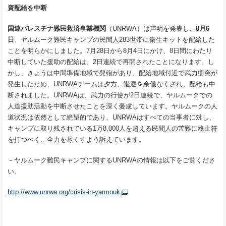
資配給を中断
国連パレスチナ難民救済事業機関
（UNRWA）は声明を発表し
、
8
月
6
日
、ヤルムーク難民キャンプの民間人283世帯に衛生キットを配給した
ことを明らかにしました。7月28日から8月4日にかけ、8日間にわたり
中断していた援助の配給は、2日連続で再開されたことになります。し
かし、きょうは中間準備地域で発砲があり、配給地域付近で武力衝突が
発生したため、UNRWAチームは夕方、退避を余儀なくされ、配給も中
断されました。UNRWAは、武力の行使が2日連続で、ヤルムークでの
人道援助活動を中断させたことを深く憂慮しています。ヤルムークの人
道状況は依然として絶望的であり、UNRWAはすべての当事者に対し、
キャンプに取り残されている1万8,000人を超える民間人の苦難に終止符
を打つべく、全力を尽くすよう訴えています。
－ヤルムーク難民キャンプに関するUNRWAの情報は以下をご覧くださ
い。
http://www.unrwa.org/crisis-in-yarmouk