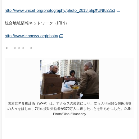
http://www.unicef.org/photography/photo_2013.php#UNI82253
統合地域情報ネットワーク（IRIN）
http://www.irinnews.org/photo/
＊ ＊＊＊ ＊
国連世界食糧計画（WFP）は、アクセスの改善により、立ち入り困難な包囲地域
の人々をはじめ、7月の援助受益者が370万人に達したことを明らかにした。©UN
Photo/Dina Elkassaby