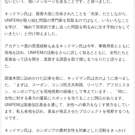
ないという、強いメッセージを送ることです」と述べました。
キッドマン氏は、親善大使に任命されたことを「光栄」だとしながら、
UNIFEMが取り組む問題の専門家を気取るのではなく、いろいろなこと
を学び、「極めて現実的で差し迫った問題を明るみに出す手助けをして
いきたい」と付け加えました。
アカデミー賞の受賞経験もあるキッドマン氏は今年、事務局長とともに
現地を訪れ、UNIFEMの活動をさらに詳しく知るとともに、女性たちと
直接会って話を聞き、直面する課題を肌で感じるつもりだと語りまし
た。
国連本部に詰めかけた記者を前に、キッドマン氏は次のように述べまし
た。「まずは、スーダン、コンゴ民主共和国、リベリア、アフガニスタ
ン、カンボジアなどを現地視察の候補として考えています」。「特に、
女性に対する暴力の蔓延にスポットを当てることに関心があります。
UNIFEMは国連信託基金を通して、女性への暴力をなくす努力をしてい
ます。私も各地を訪れ、基金が発足させたプロジェクトを視察するつも
りです」
キッドマン氏は、カンボジアの農村女性を対象とした活動をきっかけ