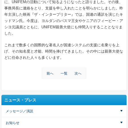
に、UNIFEMの活動について知るようになったと語りました。その後、
事務局長に連絡をとり、支援を申し入れたことを明らかにしました。昨
年主演した映画『ザ・インタープリター』では、国連の通訳を演じたキ
ッドマン氏。今度は、ヨルダンのバスマ王女やケニアのフィービー・ア
シヨ元議員とともに、UNIFEM親善大使にも仲間入りすることとなりま
した。
これまで数多くの国際的な著名人が国連システムの支援に名乗りを上
げ、その知名度と才能、時間を捧げてきました。その中には親善大使な
どに任命された人々も多くいます。
前へ
一覧
次へ
ニュース・プレス
メッセージ／演説
お知らせ