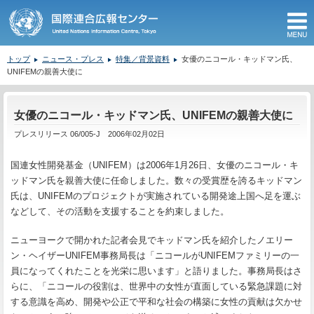
M
トップ
ニュース・プレス
特集／背景資料
女優のニコール・キッドマン氏、
UNIFEMの親善大使に
ここから本文です。
女優のニコール・キッドマン氏、UNIFEMの親善大使に
プレスリリース 06/005-J 2006年02月02日
国連女性開発基金（UNIFEM）は2006年1月26日、女優のニコール・キ
ッドマン氏を親善大使に任命しました。数々の受賞歴を誇るキッドマン
氏は、UNIFEMのプロジェクトが実施されている開発途上国へ足を運ぶ
などして、その活動を支援することを約束しました。
ニューヨークで開かれた記者会見でキッドマン氏を紹介したノエリー
ン・ヘイザーUNIFEM事務局長は「ニコールがUNIFEMファミリーの一
員になってくれたことを光栄に思います」と語りました。事務局長はさ
らに、「ニコールの役割は、世界中の女性が直面している緊急課題に対
する意識を高め、開発や公正で平和な社会の構築に女性の貢献は欠かせ