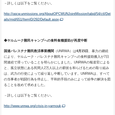
－詳しくは以下をご覧ください。
http://opcw.unmissions.org/AboutOPCWUNJointMission/tabid/54/ctl/Det
ails/mid/651/ItemID/292/Default.aspx
◆
ヤルムーク難民キャンプへの食料食糧援助が再度中断
国連パレスチナ難民救済事業機関
（UNRWA）は
4
月
15
日
、暴力の継続
により、ヤルムーク・パレスチナ難民キャンプへの食料援助搬入が7日
間連続で滞っていることを明らかにしました。UNRWAの報道官による
と、孤立状態にある民間人2万人以上の窮状を和らげるための取り組み
は、武力の行使によって繰り返し中断しています。UNRWAは、すべて
の当事者が戦闘行為を停止し、平和的手段のみによって紛争の解決を図
ることを改めて求めました。
－詳しくは以下をご覧ください。
http://www.unrwa.org/crisis-in-yarmouk