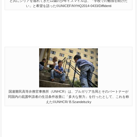
と共にシリアを逃れてきた12歳の少年イスマイルは、「学校での勉強を続けた
い」と希望を語った©UNICEF/NYHQ2014-0433/Diffidenti
国連難民高等弁務官事務所（UNHCR）は、ブルガリア当局とそのパートナーが
同国内の庇護申請者の生活条件改善に「多大な努力」を行ったとして、これを称
えた©UNHCR/ B.Szandelszky