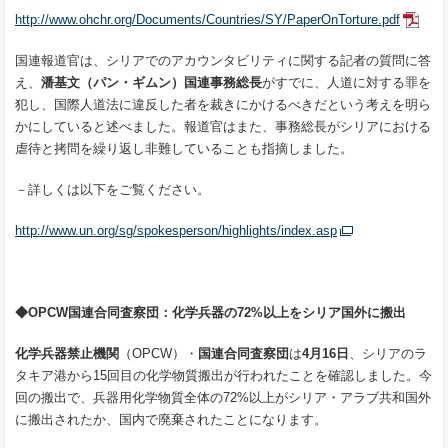
http://www.ohchr.org/Documents/Countries/SY/PaperOnTorture.pdf
国連報道官は、シリアでのアカウンタビリティに関する記者の質問に答
え、
潘基文（パン・ギムン）国連
事務総長
がすでに、人道に対する罪を
犯し、国際人道法に違反した者を裁きにかけるべきだという考えを明ら
かにしていると述べました。報道官はまた、事務総長がシリアにおける
虐待と拷問を繰り返し非難していることも指摘しました。
－詳しくは以下をご覧ください。
http://www.un.org/sg/spokesperson/highlights/index.asp
◆
OPCW
国連合同査察団：化学兵器の
72%
以上をシリア国外に搬出
化学兵器禁止機関
（OPCW）・
国連合同査察団
は
4
月
16
日
、シリアのラ
タキア港から15回目の化学物質搬出が行われたことを確認しました。今
回の搬出で、兵器用化学物質全体の72%以上がシリア・アラブ共和国外
に搬出されたか、国内で廃棄されたことになります。