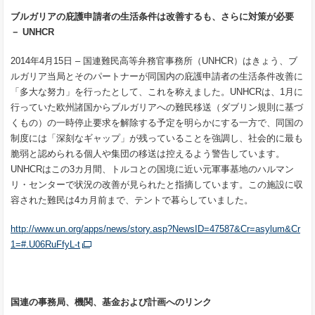
ブルガリアの庇護申請者の生活条件は改善するも、さらに対策が必要
－
UNHCR
2014年4月15日 – 国連難民高等弁務官事務所（UNHCR）はきょう、ブ
ルガリア当局とそのパートナーが同国内の庇護申請者の生活条件改善に
「多大な努力」を行ったとして、これを称えました。UNHCRは、1月に
行っていた欧州諸国からブルガリアへの難民移送（ダブリン規則に基づ
くもの）の一時停止要求を解除する予定を明らかにする一方で、同国の
制度には「深刻なギャップ」が残っていることを強調し、社会的に最も
脆弱と認められる個人や集団の移送は控えるよう警告しています。
UNHCRはこの3カ月間、トルコとの国境に近い元軍事基地のハルマン
リ・センターで状況の改善が見られたと指摘しています。この施設に収
容された難民は4カ月前まで、テントで暮らしていました。
http://www.un.org/apps/news/story.asp?NewsID=47587&Cr=asylum&Cr
1=#.U06RuFfyL-t
国連の事務局、機関、基金および計画へのリンク