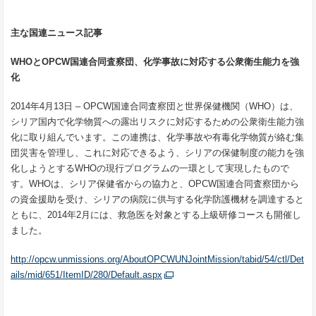
主な国連ニュース記事
WHO
と
OPCW
国連合同査察団、化学事故に対応する公衆衛生能力を強
化
2014年4月13日 – OPCW国連合同査察団と世界保健機関（WHO）は、
シリア国内で化学物質への露出リスクに対応するための公衆衛生能力強
化に取り組んでいます。この連携は、化学事故や有毒化学物質が絡む集
団災害を管理し、これに対応できるよう、シリアの保健制度の能力を強
化しようとするWHOの現行プログラムの一環として実現したもので
す。WHOは、シリア保健省からの協力と、OPCW国連合同査察団から
の資金援助を受け、シリアの病院に供与する化学防護機材を調達すると
ともに、2014年2月には、救急医を対象とする上級研修コースも開催し
ました。
http://opcw.unmissions.org/AboutOPCWUNJointMission/tabid/54/ctl/Det
ails/mid/651/ItemID/280/Default.aspx