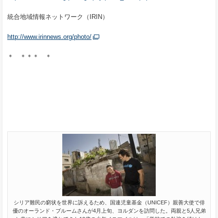
統合地域情報ネットワーク（IRIN）
http://www.irinnews.org/photo/
＊ ＊＊＊ ＊
シリア難民の窮状を世界に訴えるため、国連児童基金（UNICEF）親善大使で俳
優のオーランド・ブルームさんが4月上旬、ヨルダンを訪問した。両親と5人兄弟