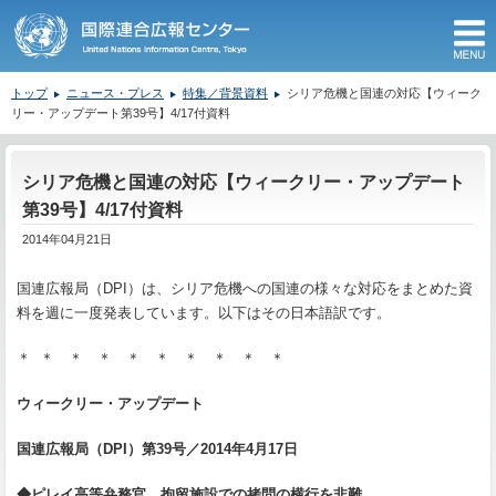
M
トップ
ニュース・プレス
特集／背景資料
シリア危機と国連の対応【ウィーク
リー・アップデート第39号】4/17付資料
ここから本文です。
シリア危機と国連の対応【ウィークリー・アップデート
第39号】4/17付資料
2014年04月21日
国連広報局（DPI）は、シリア危機への国連の様々な対応をまとめた資
料を週に一度発表しています。以下はその日本語訳です。
＊ ＊ ＊ ＊ ＊ ＊ ＊ ＊ ＊ ＊
ウィークリー・アップデート
国連広報局（
DPI
）第39号
／
2014
年
4
月17
日
◆
ピレイ高等弁務官、拘留施設での拷問の横行を非難