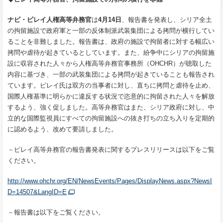
ナビ・ピレイ人権高等弁務官
は
4
月
14
日
、報告書を発表し、シリア全土
の拘留施設で政府軍と一部の反体制派武装集団による拷問が横行してい
ることを非難しました。報告書は、政府の施設で拘留者に対する幅広い
拷問や虐待が起きているとしています。また、紛争中にシリアの拘留施
設に収容された人々から人権高等弁務官事務所（OHCHR）が聴取した
内容に基づき、一部の武装集団による拷問が起きていることも報告され
ています。ピレイ氏は双方の当事者に対し、直ちに拷問と虐待を止め、
国際人権基準に明らかに違反する状況で恣意的に拘留された人々を解放
するよう、強く促しました。高等弁務官はまた、シリア政府に対し、中
立的な国際監視員にすべての拘留施設への抜き打ちの立ち入りを定期的
に認めるよう、改めて要請しました。
－ピレイ高等弁務官の報告書発表に関するプレスリリースは以下をご覧
ください。
http://www.ohchr.org/EN/NewsEvents/Pages/DisplayNews.aspx?NewsI
D=14507&LangID=E
－報告書は以下をご覧ください。