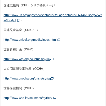
国連広報局（DPI）シリア特集ページ
http://www.un.org/apps/news/infocusRel.asp?infocusID=146&Body=Syri
a&Body1
=
国連児童基金（UNICEF）
http://www.unicef.org/media/index.html
世界食糧計画（WFP）
http://www.wfp.org/countries/syria
人道問題調整事務所（OCHA）
http://www.unocha.org/crisis/syria
世界保健機関（WHO）
http://www.who.int/countries/syr/en/