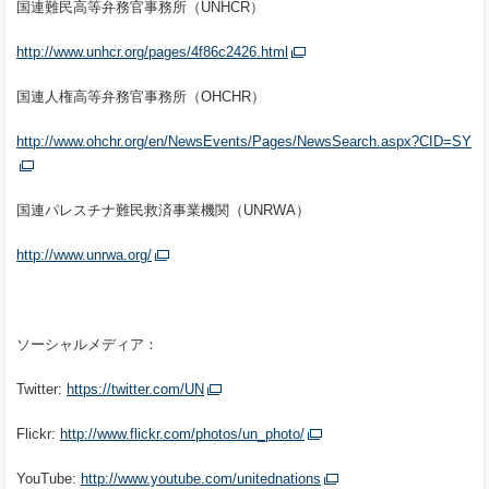
国連難民高等弁務官事務所（UNHCR）
http://www.unhcr.org/pages/4f86c2426.html
国連人権高等弁務官事務所（OHCHR）
http://www.ohchr.org/en/NewsEvents/Pages/NewsSearch.aspx?CID=SY
国連パレスチナ難民救済事業機関（UNRWA）
http://www.unrwa.org/
ソーシャルメディア：
Twitter:
https://twitter.com/UN
Flickr:
http://www.flickr.com/photos/un_photo/
YouTube:
http://www.youtube.com/unitednations