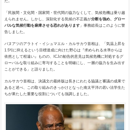
た。
「民族間・文化間・国家間・世代間の協力なくして、気候危機は乗り越
えられません。しかし、深刻化する気候の不正義が
分断を強め、グロー
バルな気候行動を麻痺させる恐れがあります
」事務総長はこのように警
告しました。
バヌアツのアラトイ・イシュマエル・カルサカウ首相は、「気温上昇を
1.5℃に抑えるという目標達成に向けた野心は『求められる水準からは
依然として程遠い』ものの、ICJの勧告的意見は気候危機に対処するグ
ローバルな取り組みに寄与することを明確にし、一層の協力を生み出す
ことができる」と語りました。
カルサカウ首相は、決議文の最終版は長きにわたる協議と審議の成果で
あると述べ、この取り組みのきっかけとなった南太平洋の若い法学生た
ちが果たした重要な役割についても強調しました。