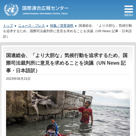
M
トップ
ニュース・プレス
特集／背景資料
国連総会、「より大胆な」気候行動
を追求するため、国際司法裁判所に意見を求めることを決議（UN News 記事・日本語
訳）
ここから本文です。
国連総会、「より大胆な」気候行動を追求するため、国
際司法裁判所に意見を求めることを決議（UN News 記
事・日本語訳）
2023年06月21日