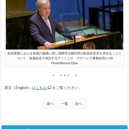
気候変動における各国の義務に関し国際司法裁判所の勧告的意見を求めることに
ついて、国連総会で演説するアントニオ・グテーレス事務総長© UN
Photo/Manuel Elías
＊ ＊＊＊ ＊
原文（English）は
こちら
をご覧ください。
前へ
一覧
次へ