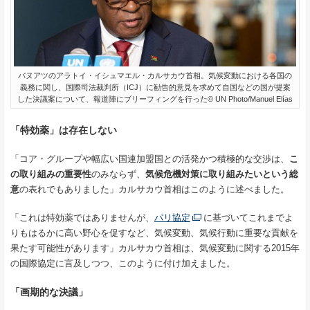
バヌアツのアラトイ・イシュマエル・カルサカウ首相。気候変動における各国の
義務に関し、国際司法裁判所（ICJ）に勧告的意見を求めて自国などの国が提案
した決議案について、報道陣にブリーフィングを行った© UN Photo/Manuel Elías
「特効薬」は存在しない
「コア・グループや幅広い国連加盟国との活発かつ積極的な交渉は、
こ
の取り組みの重要性
のみならず、
気候危機対策に取り組みたいという総
意
の表れでもありました」カルサカウ首相はこのように述べました。
「これは特効薬ではありませんが、
パリ協定
に基づいてこれまでよ
りもはるかに高い野心を促すなど、気候変動、気候行動に重要な貢献を
果たす可能性があります」カルサカウ首相は、気候変動に関する2015年
の国際協定に言及しつつ、このように付け加えました。
「画期的な決議」