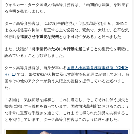
ヴォルカー・ターク国連人権高等弁務官は、「画期的な決議」を歓迎す
る声明を発表しました。
ターク高等弁務官は、ICJの勧告的意見が「地球温暖化を止め、気候に
よる人権侵害を抑制・是正する上で必要な、緊急で、大胆で、公平な気
候行動を
進展させる重要な契機
となる可能性がある」と述べました。
また、決議が「
将来世代のために今行動を起こすこと
の重要性を明確に
認めている」ことも歓迎しました。
ターク高等弁務官は、自身が率いる
国連人権高等弁務官事務所（
OHCH
R
）
では、気候変動が人権に及ぼす影響を広範囲に記録しており、各
国やその他のアクターが負う人権上の義務を提示していると述べまし
た。
「各国は、気候変動を緩和し、これに適応し、そしてそれに伴う損失と
損害に対処する義務を負っています。
国際司法裁判所
における
このよう
な非常に重要な手続きを通じて、これまでに得られた知見を共有するこ
とを期待しています」ターク高等弁務官はこのように述べました。