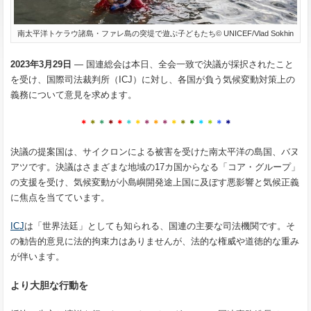
南太平洋トケラウ諸島・ファレ島の突堤で遊ぶ子どもたち© UNICEF/Vlad Sokhin
2023
年
3
月
29
日
― 国連総会は本日、全会一致で決議が採択されたこと
を受け、国際司法裁判所（ICJ）に対し、各国が負う気候変動対策上の
義務について意見を求めます。
＊
＊
＊
＊
＊
＊
＊
＊
＊
＊
＊
＊
＊
＊
＊
＊
＊
決議
の提案国は、サイクロンによる被害を受けた南太平洋の島国、バヌ
アツです。決議はさまざまな地域の17カ国からなる「コア・グループ」
の支援を受け、気候変動が小島嶼開発途上国に及ぼす悪影響と気候正義
に焦点を当てています。
ICJ
は「世界法廷」としても知られる、国連の主要な司法機関です。そ
の勧告的意見に法的拘束力はありませんが、法的な権威や道徳的な重み
が伴います。
より大胆な行動を