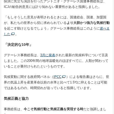
採決に先立ち演説を行った
アントニオ・グテーレス国連事務総長
は、
ICJの勧告的意見には計り知れない重要性があると指摘しました。
「もしそうした意見が表明されるときには、国連総会、国連、加盟国
が、私たちの世界から切に求められている
より大胆かつ強力な気候行動
を起こす助けとなるでしょう」グテーレス事務総長はこのように
述べま
した
。
「決定的な10年」
グテーレス事務総長は、
3
月
に発表
された
最新の気候科学について言及
しました。この200年間の地球温暖化のほぼすべてに、人類が関わって
いることが裏付けられたというものです。
気候変動に関する政府間パネル（
IPCC
）による報告書はさらに、世
界の気温上昇を産業革命以前の水準と比べて1.5℃に抑えることは可能
ではあるものの、時間切れが迫っていると指摘しています。
気候正義と協力
事務総長は、
今こそ気候行動と気候正義を実現する時
だと強調しまし