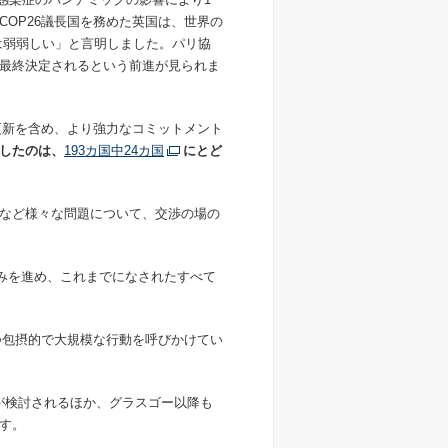
OP26議長国を務めた英国は、世界の
は弱弱しい」と言明しました。パリ協
最終決定されるという前進が見られま
更新を含め、より強力なコミットメント
したのは、
193
カ国中
24
カ国
にとど
など様々な問題について、交渉の場の
歩みを進め、これまでになされたすべて
つ包摂的で大規模な行動を呼びかけてい
が検討されるほか、グラスゴー以降も
す。