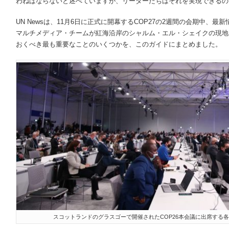
わねばならないと述べていますが、リーダーたちはそれを実現できるの
UN Newsは、11月6日に正式に開幕するCOP27の2週間の会期中、
マルチメディア・チームが紅海沿岸のシャルム・エル・シェイクの現地
おくべき最も重要なことのいくつかを、このガイドにまとめました。
スコットランドのグラスゴーで開催されたCOP26本会議に出席する各国代表© 