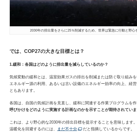
2030年の排出量をさらに25％削減するため、世界は緊急に行動と野心を
では、COP27の大きな目標とは？
1.緩和：各国はどのように排出量を減らしているのか？
気候変動の緩和とは、温室効果ガスの排出を削減または防ぐ取り組みを
エネルギー源の利用、あるいは古い設備のエネルギー効率の向上、経営
ともあります。
各国は、自国の気候計画を見直し、緩和に関連する作業プログラムを作
呼びかけをどのように実施する計画なのかを示すことが期待されていま
これは、より野心的な2030年の排出目標を提示することを意味します。
温暖化を回避するのには、
まだ不十分
だと指摘しているからです。