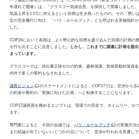
年遅れて開催）は、「グラスゴー気候合意」を採択して閉幕しました。C
気温上昇を1.5℃に抑えるという目標は生き残ったものの、その「勢い
定の完全履行に向け、「パリ・ルールブック」とも呼ばれる実施指針が
した。
COP26において各国は、より野心的な目標を盛り込んだ自国の計画の
を打ち出すことに合意しました。
しかし、これまでに国連に計画を提出
まっています。
グラスゴーでは、排出量正味ゼロの約束、森林保護、気候変動対策資金
内外で多くの誓約もなされました。
議長ビジョン
のステートメントによると、COP27では、交渉から
の約束や誓約の「実施に向けた計画」へと転換することになります。
COP27議長国を務めるエジプトは、現場での完全で、タイムリー、か
ます。
専門家によると、今回の会議では、
パリ・ルールブック
の実施方法
まだ結論が出ていないいくつかの点について、交渉が行われる見通しで