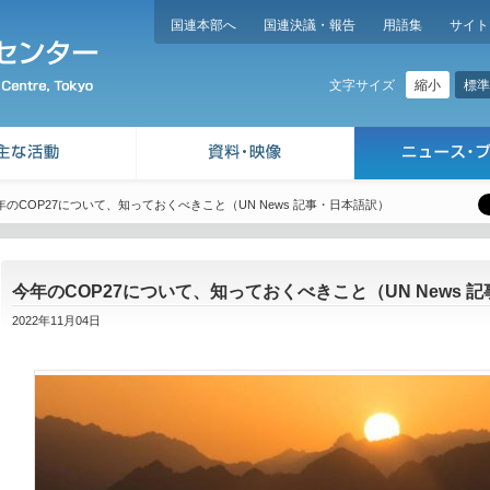
国連本部へ
国連決議・報告
用語集
サイト
縮小
標準
文字サイズ
年のCOP27について、知っておくべきこと（UN News 記事・日本語訳）
今年のCOP27について、知っておくべきこと（UN News 
2022年11月04日