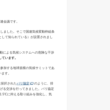
関連会議です。
催しました。そこで国連気候変動枠組条
局として知られている）が設置されまし
動による気候システムへの危険な干渉
しています。
が参加する地球規模の気候サミットであ
ています。
に採択された
パリ協定
のように、排
げる交渉を行ってきました。パリ協定
.5℃に抑える取り組みを強化し、気