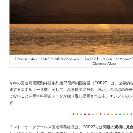
シャルム・エル・シェイクの山々のシルエット（エジプト、ケスム・シャルム・アッシュ・
Clemente-Alloza
今年の国連気候変動枠組条約第27回締約国会議（COP27）は、世界
速するエネルギー危機、そして、炭素排出に対処し私たちの地球の未来
でないことを示す科学的データが繰り返し提示される中、エジプトのシ
す。
＊
＊
＊
＊
＊
＊
＊
＊
＊
＊
＊
＊
＊
＊
＊
アントニオ・グテーレス国連事務総長は、COP27では
問題の規模に見