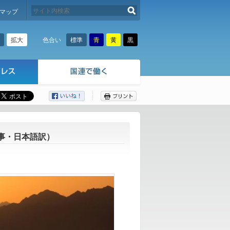
検索する
マップ
拡大
標準
青
黄
黒
色合い
ここから本文です。
記事・日本語訳）