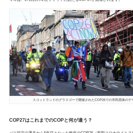
スコットランドのグラスゴーで開催されたCOP26での市民団体のデモ© UN N
COP27はこれまでのCOPと何が違う？
パリ協定の署名から5年目となった昨年のCOP26（新型コロナウイル