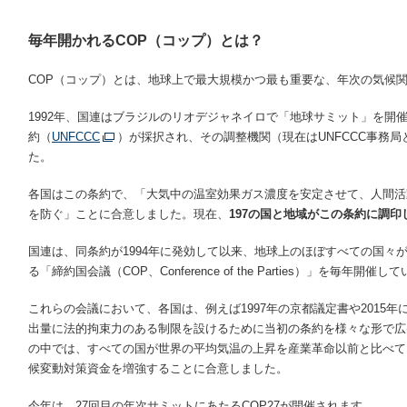
毎年開かれるCOP（コップ）とは？
COP（コップ）とは、地球上で最大規模かつ最も重要な、年次の気候
1992年、国連はブラジルのリオデジャネイロで「地球サミット」を開
約（
UNFCCC
）が採択され、その調整機関（現在はUNFCCC事務
た。
各国はこの条約で、「大気中の温室効果ガス濃度を安定させて、人間活
を防ぐ」ことに合意しました。現在、
197
の国と地域がこの条約に調印
国連は、同条約が1994年に発効して以来、地球上のほぼすべての国々
る「締約国会議（COP、Conference of the Parties）」を毎年開催し
これらの会議において、各国は、例えば1997年の京都議定書や2015年
出量に法的拘束力のある制限を設けるために当初の条約を様々な形で広
の中では、すべての国が世界の平均気温の上昇を産業革命以前と比べて1
候変動対策資金を増強することに合意しました。
今年は、27回目の年次サミットにあたるCOP27が開催されます。