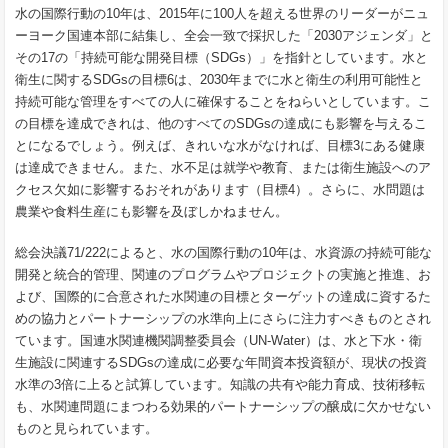
水の国際行動の10年は、2015年に100人を超える世界のリーダーがニュ
ーヨーク国連本部に結集し、全会一致で採択した「2030アジェンダ」と
その17の「持続可能な開発目標（SDGs）」を指針としています。水と
衛生に関するSDGsの目標6は、2030年までに水と衛生の利用可能性と
持続可能な管理をすべての人に確保することをねらいとしています。こ
の目標を達成できれは、他のすべてのSDGsの達成にも影響を与えるこ
とになるでしょう。例えば、きれいな水がなければ、目標3にある健康
は達成できません。また、水不足は就学や教育、または衛生施設へのア
クセス欠如に影響するおそれがあります（目標4）。さらに、水問題は
農業や食料生産にも影響を及ぼしかねません。
総会決議71/222によると、水の国際行動の10年は、水資源の持続可能な
開発と統合的管理、関連のプログラムやプロジェクトの実施と推進、お
よび、国際的に合意された水関連の目標とターゲットの達成に資するた
めの協力とパートナーシップの水準向上にさらに注力すべきものとされ
ています。国連水関連機関調整委員会（UN-Water）は、水と下水・衛
生施設に関連するSDGsの達成に必要な年間資本投資額が、現状の投資
水準の3倍に上ると試算しています。知識の共有や能力育成、技術移転
も、水関連問題にまつわる効果的パートナーシップの醸成に欠かせない
ものと見られています。