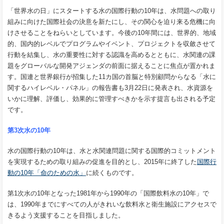
「世界水の日」にスタートする水の国際行動の10年は、水問題への取り
組みに向けた国際社会の決意を新たにし、その関心を迫り来る危機に向
けさせることをねらいとしています。今後の10年間には、世界的、地域
的、国内的レベルでプログラムやイベント、プロジェクトを収斂させて
行動を結集し、水の重要性に対する認識を高めるとともに、水関連の課
題をグローバルな開発アジェンダの前面に据えることに焦点が置かれま
す。国連と世界銀行が招集した11カ国の首脳と特別顧問からなる「水に
関するハイレベル・パネル」の報告書も3月22日に発表され、水資源を
いかに理解、評価し、効果的に管理すべきかを示す提言も出される予定
です。
第3次水の10年
水の国際行動の10年は、水と水関連問題に関する国際的コミットメント
を実現するための取り組みの促進を目的とし、2015年に終了した
国際行
動の10年「命のための水」
に続くものです。
第1次水の10年となった1981年から1990年の「国際飲料水の10年」で
は、1990年までにすべての人がきれいな飲料水と衛生施設にアクセスで
きるよう支援することを目指しました。