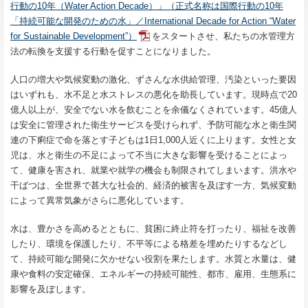
行動の10年（Water Action Decade）」（正式名称は国際行動の10年
「持続可能な開発のための水」／International Decade for Action “Water
for Sustainable Development”）
をスタートさせ、私たちの水管理方
法の転換を支援する行動を促すことになりました。
人口の増大や気候変動の激化、ずさんな水供給管理、汚染といった要因
はいずれも、水不足と水ストレスの悪化を助長しています。現時点で20
億人以上が、安全でない水を飲むことを余儀なくされています。45億人
は安全に管理された衛生サービスを受けられず、予防可能な水と衛生関
連の下痢症で命を落とす子どもは1日1,000人近くに上ります。女性と女
児は、水と衛生の不足によって不当に大きな影響を受けることによっ
て、健康を害され、就業や就学の機会も制限されてしまいます。洪水や
干ばつは、全世界で甚大な社会的、経済的被害を及ぼす一方、気候変動
によって異常気象がさらに悪化しています。
水は、豊かさを高めるとともに、貧困に終止符を打ったり、福祉を改善
したり、環境を保護したり、不平等による格差を埋めたりするなどし
て、持続可能な開発に欠かせない役割を果たします。水質と水量は、健
康や食料の安定確保、エネルギーの持続可能性、都市、雇用、生態系に
影響を及ぼします。