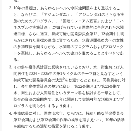
る。
10年の目標は、あらゆるレベルで水関連問題をより重視するこ
と、ならびに、「アジェンダ21」、「アジェンダ21のさらなる実
施のためのプログラム」、「国連ミレニアム宣言」および「ヨハ
ネスブルク実施計画」に掲げられている国際的に合意された水関
連目標、さらに適宜、持続可能な開発委員会第12、13会期中に明
らかにされた目標の達成に資するため、水資源開発努力への女性
の参加確保を図りながら、水関連のプログラムおよびプロジェク
トを実施し、あらゆるレベルでの協力を進めることとすべきであ
る。
その多年度作業計画に反映されているとおり、水、衛生および人
間居住を2004～2005年の第1サイクルのテーマ群と見なすという
9
持続可能な開発委員会の決定
を歓迎するとともに、同委員会に対
し、多年度作業計画の規定に従い、第12会期および第13会期で
水、衛生および人間居住というテーマ群を検討する一環として、
既存の資源の範囲内で、10年に関連して実施可能な活動およびプ
ログラムを明らかにするよう促す。
事務総長に対し、国際淡水年、ならびに、持続可能な開発委員会
第12会期および第13会期の作業の成果を踏まえつつ、10年の活動
を組織するため適切な措置を講じるよう促す。