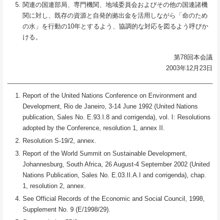
関連の国連部局、専門機関、地域委員会およびその他の国連諸機
関に対し、既存の資源と自発的拠出金を活用しながら「命のため
の水」を行動の10年とするよう、協調的な対応を図るよう呼びか
ける。
第78回本会議
2003年12月23日
Report of the United Nations Conference on Environment and
Development, Rio de Janeiro, 3-14 June 1992 (United Nations
publication, Sales No. E.93.I.8 and corrigenda), vol. I: Resolutions
adopted by the Conference, resolution 1, annex II.
Resolution S-19/2, annex.
Report of the World Summit on Sustainable Development,
Johannesburg, South Africa, 26 August-4 September 2002 (United
Nations Publication, Sales No. E.03.II.A.I and corrigenda), chap.
1, resolution 2, annex.
See Official Records of the Economic and Social Council, 1998,
Supplement No. 9 (E/1998/29).