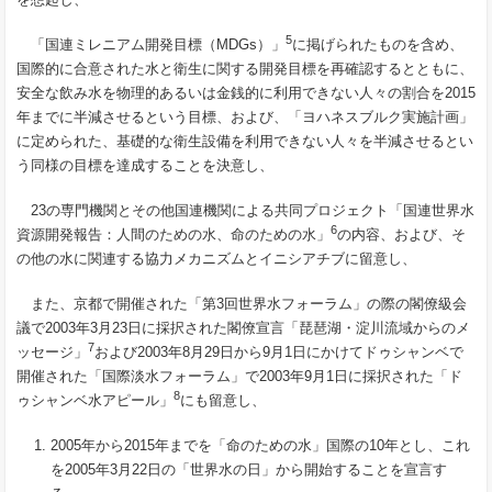
5
「国連ミレニアム開発目標（MDGs）」
に掲げられたものを含め、
国際的に合意された水と衛生に関する開発目標を再確認するとともに、
安全な飲み水を物理的あるいは金銭的に利用できない人々の割合を2015
年までに半減させるという目標、および、「ヨハネスブルク実施計画」
に定められた、基礎的な衛生設備を利用できない人々を半減させるとい
う同様の目標を達成することを決意し、
23の専門機関とその他国連機関による共同プロジェクト「国連世界水
6
資源開発報告：人間のための水、命のための水」
の内容、および、そ
の他の水に関連する協力メカニズムとイニシアチブに留意し、
また、京都で開催された「第3回世界水フォーラム」の際の閣僚級会
議で2003年3月23日に採択された閣僚宣言「琵琶湖・淀川流域からのメ
7
ッセージ」
および2003年8月29日から9月1日にかけてドゥシャンベで
開催された「国際淡水フォーラム」で2003年9月1日に採択された「ド
8
ゥシャンベ水アピール」
にも留意し、
2005年から2015年までを「命のための水」国際の10年とし、これ
を2005年3月22日の「世界水の日」から開始することを宣言す