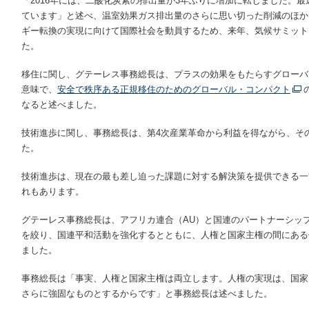
「2016年には、二酸化炭素の排出量が3年ぶりに増加に転じました。
ています」と述べ、温室効果ガス排出量のさらに思い切った削減のほか
ギー転換の実現に向けて国際社会を動員するため、来年、気候サミット
た。
移住に関し、グテーレス事務総長は、プラスの効果をもたらすグローバ
意味で、
安全で秩序ある正規移住のためのグローバル・コンパクト
なると述べました。
技術進歩に関し、事務総長は、第4次産業革命から利益を得ながら、そ
た。
技術進歩は、現在の最も差し迫った課題に対する解決策を提供できる一
れもあります。
グテーレス事務総長は、アフリカ連合（AU）と国連のパートナーシッ
を絞り、国連平和活動を強化するとともに、人権と国家主権の間にある
ました。
事務総長は「事実、人権と国家主権は両立します。人権の実現は、国家
さらに強固なものとするからです」と事務総長は述べました。