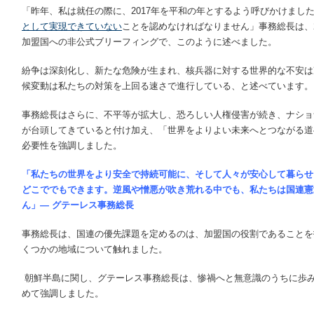
「昨年、私は就任の際に、2017年を平和の年とするよう呼びかけまし
として実現できていない
ことを認めなければなりません」事務総長は、2
加盟国への非公式ブリーフィングで、このように述べました。
紛争は深刻化し、新たな危険が生まれ、核兵器に対する世界的な不安は
候変動は私たちの対策を上回る速さで進行している、と述べています。
事務総長はさらに、不平等が拡大し、恐ろしい人権侵害が続き、ナショ
が台頭してきていると付け加え、「世界をよりよい未来へとつながる道
必要性を強調しました。
「私たちの世界をより安全で持続可能に、そして人々が安心して暮らせ
どこででもできます。逆風や憎悪が吹き荒れる中でも、私たちは国連憲
ん」
―
グテーレス事務総長
事務総長は、国連の優先課題を定めるのは、加盟国の役割であることを
くつかの地域について触れました。
朝鮮半島に関し、グテーレス事務総長は、惨禍へと無意識のうちに歩
めて強調しました。