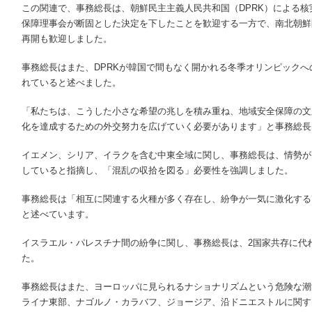
この関連で、事務総長は、朝鮮民主主義人民共和国（DPRK）による
保障理事会が断固とした決定を下したことを歓迎する一方で、南北朝鮮
再開も歓迎しました。
事務総長はまた、DPRKが韓国で間もなく開かれる冬季オリンピック
れていると述べました。
「私たちは、こうした小さな希望の兆しを積み重ね、地域安全保障の文
化を達成するための外交努力を広げていく必要があります」と事務総長
イエメン、シリア、イラクを含む中東全域に関し、事務総長は、情勢が
していると指摘し、「混乱の収拾を図る」必要性を強調しました。
事務総長は「相互に関連する火種が多く存在し、紛争が一気に激化する
と述べています。
イスラエル・パレスチナ間の紛争に関し、事務総長は、2国家共存に代
た。
事務総長はまた、ヨーロッパに見られるナショナリズムという危険な潮
ライナ東部、ナゴルノ・カラバフ、ジョージア、沿ドニエストルに関す