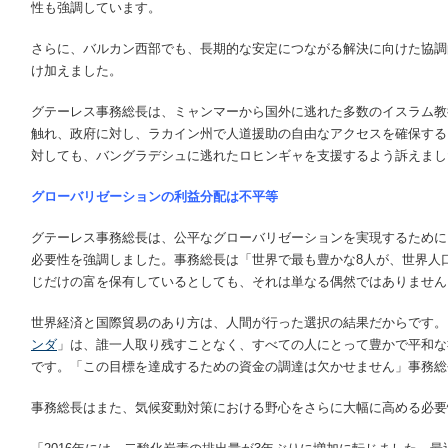
性も強調しています。
さらに、バルカン西部でも、長期的な安定につながる解決に向けた協調
け加えました。
グテーレス事務総長は、ミャンマーから国外に逃れた多数のイスラム教
触れ、政府に対し、ラカイン州で人道援助の自由なアクセスを確保する
対しても、バングラデシュに逃れたロヒンギャを支援するよう訴えまし
グローバリゼーションの利益分配は不平等
グテーレス事務総長は、公平なグローバリゼーションを実現するために
必要性を強調しました。事務総長は「世界で最も豊かな8人が、世界人
じだけの富を保有しているとしても、それは単なる偶然ではありません
世界経済と国際貿易のあり方は、人間が行った選択の結果だからです。
ンダ
」は、誰一人取り残すことなく、すべての人にとって豊かで平和な
です。「この目標を達成するための資金の調達は欠かせません」事務総
事務総長はまた、気候変動対策における野心をさらに大幅に高める必要