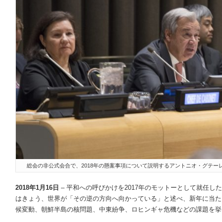
総会の非公式会合で、2018年の懸案事項について説明するアントニオ・グテーレス事務総長©U
2
018
年
1
月
16
日
– 平和への呼びかけを2017年のモットーとして就任し
はきょう、世界が「その逆の方向へ向かっている」と述べ、新年に当た
候変動、朝鮮半島の核問題、中東紛争、ロヒンギャ危機などの課題を挙