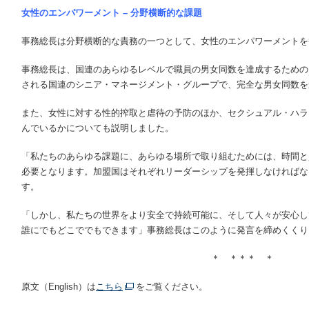
女性のエンパワーメント – 分野横断的な課題
事務総長は分野横断的な責務の一つとして、女性のエンパワーメントを
事務総長は、国連のあらゆるレベルで職員の男女同数を達成するための
される国連のシニア・マネージメント・グループで、完全な男女同数を
また、女性に対する性的搾取と虐待の予防のほか、セクシュアル・ハラ
んでいるかについても説明しました。
「私たちのあらゆる課題に、あらゆる場所で取り組むためには、時間と
必要となります。加盟国はそれぞれリーダーシップを発揮しなければな
す。
「しかし、私たちの世界をより安全で持続可能に、そして人々が安心し
誰にでもどこででもできます」事務総長はこのように発言を締めくくり
＊ ＊＊＊ ＊
原文（English）は
こちら
をご覧ください。