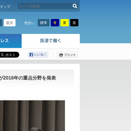
検索する
マップ
拡大
標準
青
黄
黒
色合い
ここから本文です。
2018年の重点分野を発表