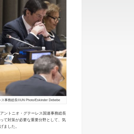
N Photo/Eskinder Debebe
たアントニオ・グテーレス国連
事務総長
って対策が必要な重要分野として、気
げました。