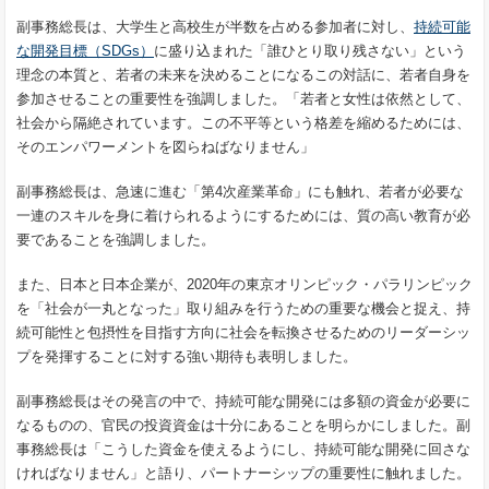
副事務総長は、大学生と高校生が半数を占める参加者に対し、
持続可能
な開発目標（SDGs）
に盛り込まれた「誰ひとり取り残さない」という
理念の本質と、若者の未来を決めることになるこの対話に、若者自身を
参加させることの重要性を強調しました。「若者と女性は依然として、
社会から隔絶されています。この不平等という格差を縮めるためには、
そのエンパワーメントを図らねばなりません」
副事務総長は、急速に進む「第4次産業革命」にも触れ、若者が必要な
一連のスキルを身に着けられるようにするためには、質の高い教育が必
要であることを強調しました。
また、日本と日本企業が、2020年の東京オリンピック・パラリンピック
を「社会が一丸となった」取り組みを行うための重要な機会と捉え、持
続可能性と包摂性を目指す方向に社会を転換させるためのリーダーシッ
プを発揮することに対する強い期待も表明しました。
副事務総長はその発言の中で、持続可能な開発には多額の資金が必要に
なるものの、官民の投資資金は十分にあることを明らかにしました。副
事務総長は「こうした資金を使えるようにし、持続可能な開発に回さな
ければなりません」と語り、パートナーシップの重要性に触れました。