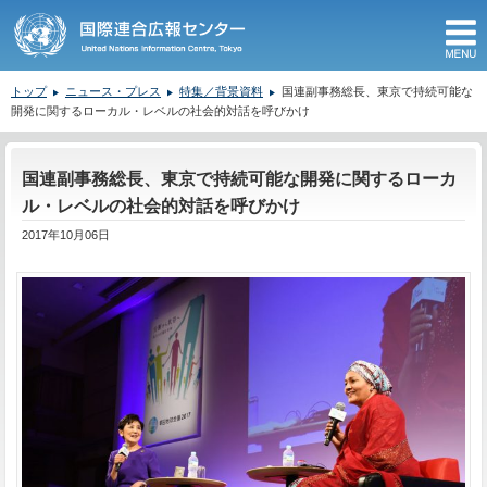
M
トップ
ニュース・プレス
特集／背景資料
国連副事務総長、東京で持続可能な
開発に関するローカル・レベルの社会的対話を呼びかけ
ここから本文です。
国連副事務総長、東京で持続可能な開発に関するローカ
ル・レベルの社会的対話を呼びかけ
2017年10月06日