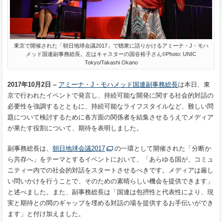
東京で開催された「朝日地球会議2017」で聴衆に語りかけるアミーナ・J・モハ
メッド国連副事務総長。左はキャスターの国谷裕子さん©Photo: UNIC
Tokyo/Takashi Okano
2017年10月2日 –
アミーナ・J・モハメッド国連副事務総長
は本日、東
京で行われたイベントで発言し、持続可能な開発に関する社会的対話の
必要性を強調するとともに、持続可能なライフスタイルなど、難しい問
題について検討するために各方面の関係者を結集させるうえでメディア
が果たす役割について、期待を表明しました。
副事務総長は、
朝日地球会議2017
の一環として開催された「分断か
ら共存へ」をテーマとするイベントにおいて、「あらゆる国が、コミュ
ニティー内での社会的対話をスタートさせるべきです。メディアは厳し
い問いかけを行うことで、そのための素晴らしい機会を提供できます」
と述べました。また、副事務総長は「国連は包摂性と代表性により、現
実と期待との間のギャップを埋める対話の場を提供するお手伝いができ
ます」と付け加えました。