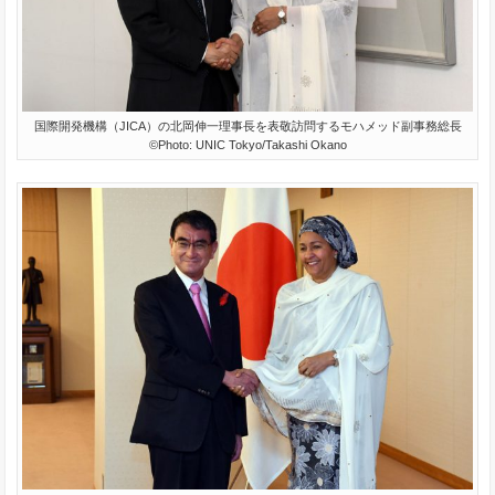
国際開発機構（JICA）の北岡伸一理事長を表敬訪問するモハメッド副事務総長
©Photo: UNIC Tokyo/Takashi Okano