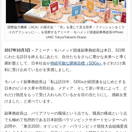
国際協力機構（JICA）の展示会「『衣』を通じて見る世界－ファッションをミラ
イのアクションに－」を視察するアミーナ・モハメッド国連副事務総長©Photo:
UNIC Tokyo/Takashi Okano
2017年10月3日 –
アミーナ・モハメッド国連副事務総長は本日、3日間
にわたる訪日を終えるにあたり、自分たちをさらに豊かな未来へと導く
羅針盤として、日本社会が
持続可能な開発目標（SDGs）
をどれだけ真
剣に受け止めているかを実感しました。
モハメッド副事務総長は「私は訪日中、SDGsが経団連をはじめとする
日本のビジネス界や市民社会、メディア、そして若い学生によって、ど
れだけ熱意をもって受け入れられているかを目の当たりにし、感銘を受
けました」と述べています。
副事務総長は、バリアフリーの職場という点でも、職員の構成という点
でも極めて包摂的である日本財団パラリンピックサポートセンターへの
訪問や、「東京2020」オリンピック・パラリンピック競技大会組織委員