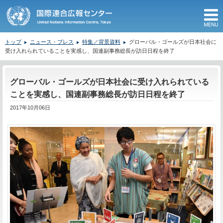
M
トップ
ニュース・プレス
特集／背景資料
グローバル・ゴールズが日本社会に
受け入れられていることを実感し、国連副事務総長が訪日日程を終了
ここから本文です。
グローバル・ゴールズが日本社会に受け入れられている
ことを実感し、国連副事務総長が訪日日程を終了
2017年10月06日