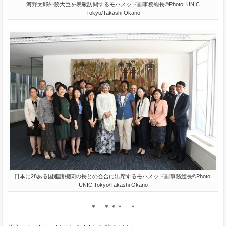
河野太郎外務大臣を表敬訪問するモハメッド副事務総長©Photo: UNIC
Tokyo/Takashi Okano
日本に28ある国連諸機関の長との会合に出席するモハメッド副事務総長©Photo:
UNIC Tokyo/Takashi Okano
＊ ＊＊＊ ＊