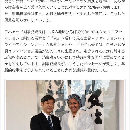
会との会合について触れ、日本がパラリンピック競技を起点に、あらゆ
る障害者を広く受け入れていくことに対する大きな期待を表明しまし
た。副事務総長は本日、河野太郎外務大臣と会談した際にも、こうした
所見を明らかにしています。
モハメッド副事務総長は、JICA地球ひろばで開催中のエシカル・ファ
ッションに関する展示会「『衣』を通じて見る世界－ファッションをミ
ライのアクションに－」も視察しました。この展示会では、自分たちが
買うファッション製品がどのように生産され、処分されるのかに対する
認識を高めることで、消費者がいかにして持続可能な開発に貢献できる
かを説明しています。副事務総長が、こうしたメッセージが楽しく、革
新的な手法で伝えられていることに大きな感銘を受けました。