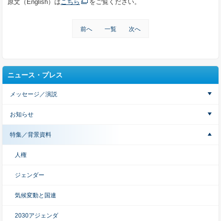
原文（English）は
こちら
をご覧ください。
前へ
一覧
次へ
ニュース・プレス
メッセージ／演説
お知らせ
特集／背景資料
人権
ジェンダー
気候変動と国連
2030アジェンダ