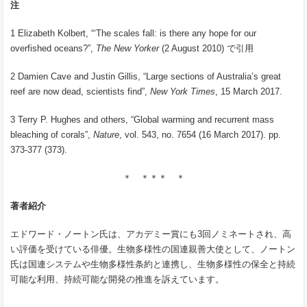
注
1 Elizabeth Kolbert, “‘The scales fall: is there any hope for our
overfished oceans?”,
The New Yorker
(2 August 2010) で引用
2 Damien Cave and Justin Gillis, “Large sections of Australia’s great
reef are now dead, scientists find”,
New York Times
, 15 March 2017.
3 Terry P. Hughes and others, “Global warming and recurrent mass
bleaching of corals”,
Nature
, vol. 543, no. 7654 (16 March 2017). pp.
373-377 (373).
＊ ＊＊＊ ＊
著者紹介
エドワード・ノートン氏は、アカデミー賞にも3回ノミネートされ、高
い評価を受けている俳優。生物多様性の国連親善大使として、ノートン
氏は国連システムや生物多様性条約と連携し、生物多様性の保全と持続
可能な利用、持続可能な開発の推進を訴えています。