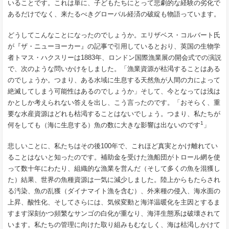
いることです。これは単に、子どもたちにとって悲劇的な経験の劣化で
あるだけでなく、来たるべきグローバル経済の破綻も物語っています。
どうしてこんなことになったのでしょうか。エリザベス・コルバート氏
が『ザ・ニューヨーカー』の記事で引用しているとおり、英国の生物学
者トマス・ハクスリーは1883年、ロンドン国際漁業展の開会式での演説
で、次のような問いかけをしました。「漁業資源が枯渇することはある
のでしょうか。つまり、ある水域に生息する天然魚が人間の力によって
絶滅してしまう可能性はあるのでしょうか」そして、今となっては浅は
かとしか考えられない答えを出し、こう言ったのです。「おそらく、重
要な水産資源はどれも枯渇することはないでしょう。つまり、私たちが
1
何をしても（海に生息する）魚の数に大きな影響は出ないのです
」
悲しいことに、私たちはその後100年で、これほど真実とかけ離れてい
ることはないと知ったのです。補助金を受けた漁船団がトロール網を使
って数十年にわたり、組織的な漁業を営んだ（そして多くの魚を混獲し
た）結果、世界の魚種資源は一気に減少しました。陸上からもたらされ
る汚染、魚の乱獲（ダイナマイト漁を含む）、外来種の侵入、海水面の
上昇、酸性化、そしてさらには、気候変動と海洋温暖化を主因とするま
すます深刻かつ頻繁なサンゴの白化が重なり、海洋生態系は破壊されて
います。私たちの管理に向けた取り組みもむなしく、海は枯渇しかけて