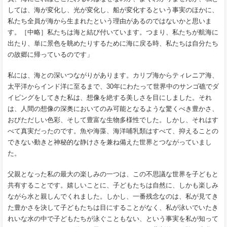
しては、海が変化し、光が変化し、船が変化するという事実のほかに、
私たち全員が海から生まれたという理由があるのではないかと思いま
す。［中略］私たちは海と結び付いています。つまり、私たちが航海に
出たり、単に景色を眺めたりするために海に戻る時、私たちは自分たち
の故郷に帰っているのです」
私には、海との深いつながりがあります。カリブ海からティレニア海、
太平洋からインド洋に至るまで、30年にわたって世界中のサンゴ礁でダ
イビングをしてきた私は、想像を絶する美しさを目にしました。それ
は、人間の想像の深奥においてのみ可能となるような驚くべき豊かさ、
おびただしい色彩、そして豊富な生物多様性でした。しかし、それはす
べて真実だったのです。魚や海藻、海洋哺乳類はすべて、抑えることの
できない動きと神秘的な静けさを兼ね備えた世界とつながっていまし
た。
父親となった私の最大の楽しみの一つは、この不思議な世界を子どもと
共有することです。嬉しいことに、子どもたちは自然に、しかも楽しみ
ながら水と親しんでくれました。しかし、一番残念なのは、私が見てき
た豊かさを決して子どもたちは目にすることがなく、私が泳いでいたき
れいな水の中で子どもたちが泳ぐこともない、という事実を私が知って