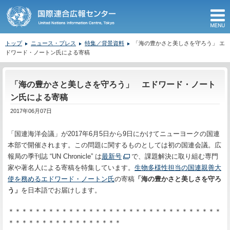
M
トップ
ニュース・プレス
特集／背景資料
「海の豊かさと美しさを守ろう」 エ
ドワード・ノートン氏による寄稿
ここから本文です。
「海の豊かさと美しさを守ろう」 エドワード・ノート
ン氏による寄稿
2017年06月07日
「国連海洋会議」が
2017
年
6
月
5
日から
9
日にかけてニューヨークの国連
本部で開催されます。この問題に関するものとしては初の国連会議。広
報局の季刊誌
“UN Chronicle”
は
最新号
で、課題解決に取り組む専門
家や著名人による寄稿を特集しています。
生物多様性担当の国連親善大
使を務めるエドワード・ノートン氏
の寄稿
「海の豊かさと美しさを守ろ
う」
を日本語でお届けします。
＊＊＊＊＊＊＊＊＊＊＊＊＊＊＊＊＊＊＊＊＊＊＊＊＊＊
＊＊＊＊＊＊
＊＊＊
＊＊＊＊＊＊＊＊＊
＊＊＊＊＊