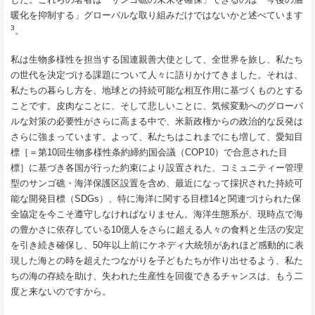
暖化を抑制する」グローバルな取り組みだけではないかと述べています
3
。
私は生物多様性を担当する国連親善大使として、全世界を旅し、私たち
の世代を決定づける課題について人々に語りかけてきました。それは、
私たちの暮らし方を、地球との持続可能な相互作用に基づくものとする
ことです。皮肉なことに、そして悲しいことに、気候変動へのグローバ
ルな対策の必要性がさらに高まる中で、米新政権からの政治的な反発は
さらに強まっています。よって、私たちはこれまでにも増して、愛知目
標［＝第10回生物多様性条約締約国会議（COP10）で合意された目
標］に基づき各国が行った約束により設置された、コミュニティー管理
型のサンゴ礁・海洋保護区設置を含め、最近になって採択された持続可
能な開発目標（SDGs）、特に海洋に関する目標14と関連づけられた保
全協定を今こそ遵守しなければなりません。海洋生態系が、現時点で海
の豊かさに依存している10億人をさらに超える人々の食料と生活の安定
を引き続き確保し、50年以上前にケネディ大統領があれほど感動的に表
現した海との時を超えたつながりを子どもたちが作り出せるよう、私た
ちの海の存続を助け、失われた生産性を回復できるチャンスは、もう二
度と来ないのですから。