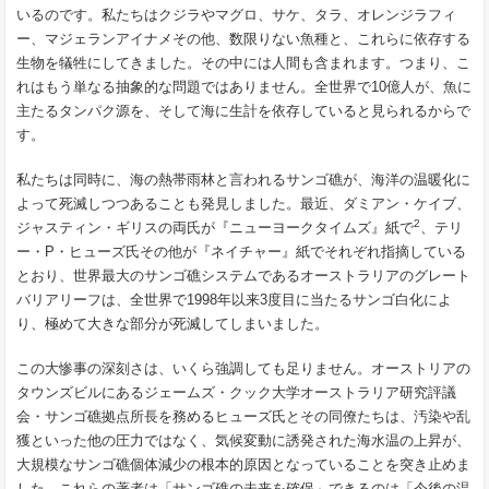
いるのです。私たちはクジラやマグロ、サケ、タラ、オレンジラフィ
ー、マジェランアイナメその他、数限りない魚種と、これらに依存する
生物を犠牲にしてきました。その中には人間も含まれます。つまり、こ
れはもう単なる抽象的な問題ではありません。全世界で10億人が、魚に
主たるタンパク源を、そして海に生計を依存していると見られるからで
す。
私たちは同時に、海の熱帯雨林と言われるサンゴ礁が、海洋の温暖化に
よって死滅しつつあることも発見しました。最近、ダミアン・ケイブ、
2
ジャスティン・ギリスの両氏が『ニューヨークタイムズ』紙で
、テリ
ー・P・ヒューズ氏その他が『ネイチャー』紙でそれぞれ指摘している
とおり、世界最大のサンゴ礁システムであるオーストラリアのグレート
バリアリーフは、全世界で1998年以来3度目に当たるサンゴ白化によ
り、極めて大きな部分が死滅してしまいました。
この大惨事の深刻さは、いくら強調しても足りません。オーストリアの
タウンズビルにあるジェームズ・クック大学オーストラリア研究評議
会・サンゴ礁拠点所長を務めるヒューズ氏とその同僚たちは、汚染や乱
獲といった他の圧力ではなく、気候変動に誘発された海水温の上昇が、
大規模なサンゴ礁個体減少の根本的原因となっていることを突き止めま
した。これらの著者は「サンゴ礁の未来を確保」できるのは「今後の温