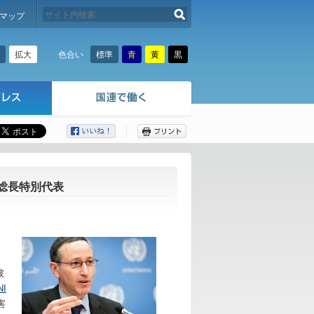
検索する
マップ
拡大
標準
青
黄
黒
色合い
ここから本文です。
総長特別代表
被
NI
害