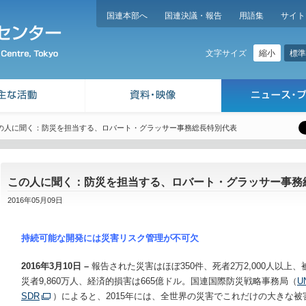
国連本部へ
国連決議・報告
用語集
サイト
縮小
標準
文字サイズ
の人に聞く：防災を担当する、ロバート・グラッサー事務総長特別代表
この人に聞く：防災を担当する、ロバート・グラッサー事務
2016年05月09日
持続可能な開発には災害リスク管理が不可欠
2016
年
3
月
10
日
–
報告された災害はほぼ350件、死者2万2,000人以上、
災者9,860万人、経済的損害は665億ドル。国連国際防災戦略事務局（
U
SDR
）によると、2015年には、全世界の災害でこれだけの大きな被