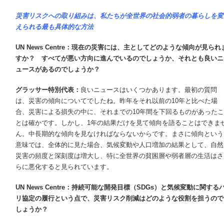
災害リスクへの取り組みは、私たちが全世界の社会的弱者の暮らしを変
えられる最も具体的な方法
UN News Centre
：現在の災害には、主としてどのような傾向が見られ
すか？ すべてが悪い方向に進んでいるのでしょうか、それとも良いニ
ュースがあるのでしょうか？
グラッサー特別代表：
良いニュースはいくつかあります。最初の質問
は、災害の傾向についてでしたね。昨年をそれ以前の10年と比べた場
合、災害による損失の中に、それまでの10年間を下回るものがあったこ
とは確かです。しかし、1年の結果だけを見て傾向を語ることはできま
ん。中長期的な傾向を見なければならないからです。まさに傾向という
意味では、全体的に見た場合、気候変動や人口増加の結果として、自然
災害の頻度と深刻度は増大し、特に全世界の貧困層や弱者層の生活はさ
らに悪化すると見られています。
UN News Centre
：持続可能な開発目標（SDGs）と気候変動に関する
リ協定の履行という点で、災害リスク削減はどのような役割を担うので
しょうか？