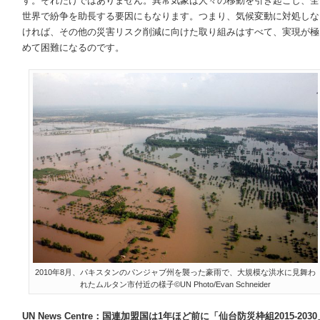
す。それだけではありません。異常気象は人々の移動を引き起こし、全
世界で紛争を助長する要因にもなります。つまり、気候変動に対処しな
ければ、その他の災害リスク削減に向けた取り組みはすべて、実現が極
めて困難になるのです。
2010年8月、パキスタンのパンジャブ州を襲った豪雨で、大規模な洪水に見舞わ
れたムルタン市付近の様子©UN Photo/Evan Schneider
UN News Centre
：国連加盟国は
1
年ほど前に「仙台防災枠組
2015-2030