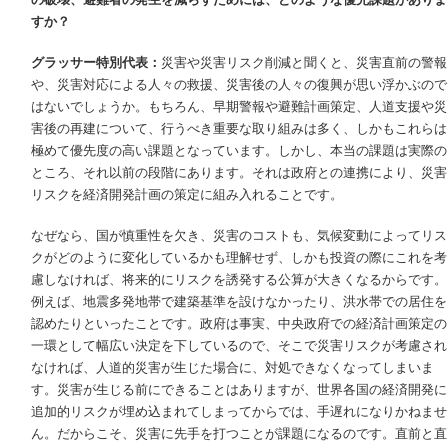
すか？
グラッサー特別代表：
災害や災害リスク削減と聞くと、災害直前の警報
や、災害対応による人々の救援、災害後の人々の復興が思い浮かぶので
はないでしょうか。もちろん、早期警報や避難計画策定、人道支援や災
害後の再建について、行うべき重要な取り組みは多く、しかもこれらは
極めて優先度の高い課題となっています。しかし、本当の課題は実際の
ところ、それ以前の段階にあります。それは政府との連携により、災害
リスクを経済開発計画の策定に組み入れることです。
なぜなら、国が慎重性を欠き、災害のコストも、気候変動によってリス
クがどのように変化しているかも理解せず、しかも投資の際にこれを考
慮しなければ、将来的にリスクを誘発する公算が大きくなるからです。
例えば、地震多発地帯で建築基準を設けなかったり、洪水帯での居住を
認めたりといったことです。政府は事実、中央政府での経済計画策定の
一環として幅広い決定を下しているので、そこで災害リスクが考慮され
なければ、人道的災害が生じた場合に、対処できなくなってしまいま
す。災害が生じる前にできることはありますが、世界各国の経済開発に
追加的リスクが埋め込まれてしまってからでは、手遅れになりかねませ
ん。だからこそ、災害に先手を打つことが課題になるのです。直前と直