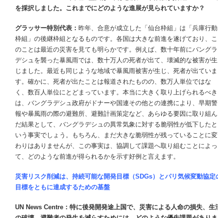
を採択しました。これまでにどのような進展が見られていますか？
グラッサー特別代表：
昨年、合意が成立した「仙台枠組」は「兵庫行動
枠組」の後継枠組となるものです。各国は大きな前進を遂げており、こ
のことは最近の災害を見ても明らかです。例えば、数十年前にバングラ
デシュを襲った暴風雨では、数十万人の死者が出て、壊滅的な被害が生
じました。最近も同じような地域で暴風雨被害が生じ、死者が出ていま
す。確かに、死者が出たことは報道されたものの、数万人単位ではな
く、数百人単位にとどまっています。本当に大きく取り上げられるべき
は、バングラデシュ政府がドナーや国連その他との連携により、早期警
報や暴風雨の際の避難所、避難計画策定など、あらゆる要因に取り組ん
だ結果として、バングラデシュの異常気象に対する脆弱性が低下したと
いう事実でしょう。もちろん、まだ大きな脆弱性が残っていることに変
わりはありませんが、この事実は、協調して課題へ取り組むことによっ
て、どのような前進が得られるかを示す好例と言えます。
災害リスク削減は、持続可能な開発目標（
SDGs
）とパリ気候変動協定
目標をともに達成するための基盤
UN News Centre
：特に後発開発途上国で、災害による人命の損失、生
の破壊、避難者の発生を減らすためには、どのような優先課題がありま