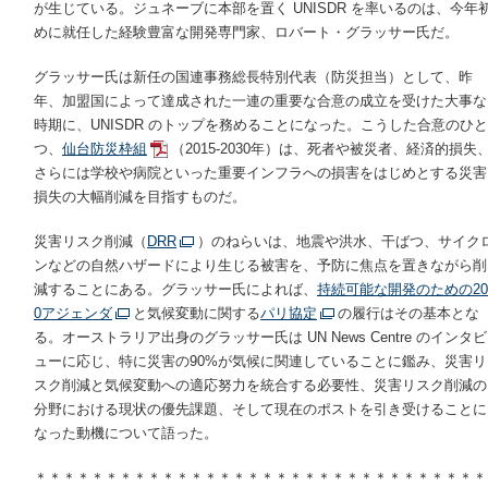
が生じている。ジュネーブに本部を置く UNISDR を率いるのは、今年
めに就任した経験豊富な開発専門家、ロバート・グラッサー氏だ。
グラッサー氏は新任の国連事務総長特別代表（防災担当）として、昨
年、加盟国によって達成された一連の重要な合意の成立を受けた大事な
時期に、UNISDR のトップを務めることになった。こうした合意のひと
つ、
仙台防災枠組
（2015-2030年）は、死者や被災者、経済的損失
さらには学校や病院といった重要インフラへの損害をはじめとする災害
損失の大幅削減を目指すものだ。
災害リスク削減（
DRR
）のねらいは、地震や洪水、干ばつ、サイク
ンなどの自然ハザードにより生じる被害を、予防に焦点を置きながら削
減することにある。グラッサー氏によれば、
持続可能な開発のための
20
0
アジェンダ
と気候変動に関する
パリ協定
の履行はその基本とな
る。オーストラリア出身のグラッサー氏は
UN News Centre
のインタビ
ューに応じ、特に災害の90%が気候に関連していることに鑑み、災害リ
スク削減と気候変動への適応努力を統合する必要性、災害リスク削減の
分野における現状の優先課題、そして
現在のポストを
引き受けることに
なった動機について語った。
＊＊＊＊＊＊＊＊＊＊＊＊＊＊＊＊＊＊＊＊＊＊＊＊＊＊＊＊＊＊＊＊