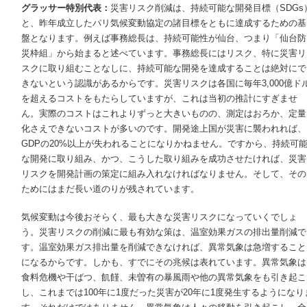
グラッサー特別代表：
災害リスク削減は、持続可能な開発目標（SDGs
と、昨年成立したパリ気候変動協定の諸目標をともに達成するための基
盤となります。例えば事務総長は、持続可能性が仙台、つまり「仙台防
災枠組」から始まると述べています。事務総長にはリスク、特に災害リ
スクに取り組むことなしに、持続可能な開発を達成することは絶対にで
きないという認識があるからです。災害リスクは各国に毎年3,000億ド
を超えるコストをもたらしていますが、これは当初の推計にすぎませ
ん。実際のコストはこれよりずっと大きいものの、測定はおろか、定量
化さえできないコストが多いのです。開発途上国が災害に襲われれば、
GDPの20%以上が失われることになりかねません。ですから、持続可
な開発に取り組み、かつ、こうした取り組みを成功させたければ、災害
リスクを開発計画の策定に組み入れなければなりません。そして、その
ためにはまだ長い道のりが残されています。
気候変動は今後おそらく、最も大きな災害リスクになっていくでしょ
う。災害リスクの削減に最も有効な策は、温室効果ガスの排出量削減で
す。温室効果ガス排出量を削減できなければ、異常気象は急増すること
になるからです。しかも、すでにその兆候は表れています。異常気象は
食料危機や干ばつ、飢饉、未曽有の暴風雨や他の異常気象をも引き起こ
し、これまでは100年に1度だった災害が20年に1度発生するようになり