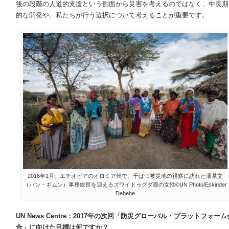
後の段階の人道的支援という側面から災害を考えるのではなく、中長期
的な開発や、私たちが行う選択について考えることが重要です。
2016年1月、エチオピアのオロミア州で、干ばつ被災地の視察に訪れた潘基文
（パン・ギムン）事務総長を迎えるズワイドゥグダ郡の女性©UN Photo/Eskinder
Debebe
UN News Centre
：
2017
年の次回「防災グローバル・プラットフォーム
合」に向けた目標は何ですか？