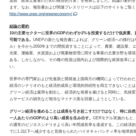
道筋 政策立案者のための統合的方策」を発表しました。結論の要約を
ます。なお、報告書および関連プレスリリースは以下のサイトをご覧く
http://www.unep.org/greeneconomy/
結論の要約
10の主要セクターに世界のGDPのわずか2%を投資するだけで低炭素
可能である。
UNEPの新たな報告書によれば、グリーン経済への移行は年
ル）を今から2050年までの間投資することによって、農業、建設業、
光業、運輸業、水資源および廃棄物管理に関する事業の主要分野を環境
ある。しかしながら、その種の投資は国内および国際的な政策改革によ
い。
世界中の専門家および先進国と開発途上国両方の機関によって行われた
経済のシナリオのもと経済的成長と環境的持続性を両立できないことは
グリーン経済は雇用を創出し、経済的な発展を遂げると同時に、気候変
ムサービスの損失など相当なマイナス面を回避しようとしている。
グリーン経済を進めることは成長を引き起こすだけではなく、特に自然
一人あたりのGDPのより高い成長を生み出す。
GERモデル実施のもと、
の通常のビジネスシナリオより高い年間成長率を達成する。この経済的成長
でに1.2以下へ減少すると見積もられたバイオキャパシティ率を地球規