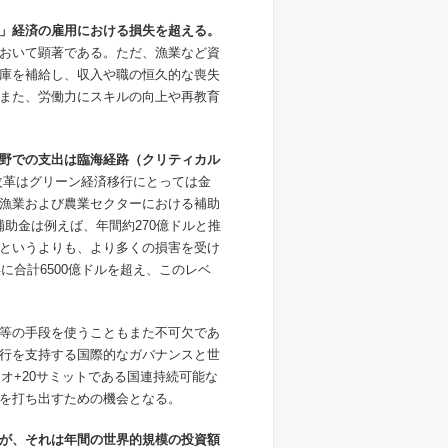
」経済の雇用における損失を超える。
おいて顕著である。ただ、漁業など資
庫を補給し、収入や職の恒久的な喪失
また、労働力にスキルの向上や再教育
野での支出は臨海経路（クリティカル
改革はグリーン経済移行にとっては金
漁業および農業セクターにおける補助
補助金は例えば、年間約270億ドルと推
というよりも、より多くの損害を受け
に合計6500億ドルを超え、このレベ
等の手段を使うこともまた不可欠であ
行を支持する国際的なガバナンスと世
オ+20サミットである国連持続可能な
を打ち出すための機会となる。
が、それは年間の世界的規模の投資額