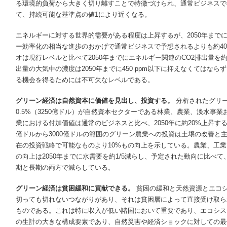
る環境的負荷から大きく切り離すことで特徴づけられ、通常ビジネスで
て、持続可能な基準点の値1により近くなる。
エネルギーに対する世界的需要がある程度は上昇するが、2050年まで
ー効率化の相当な進歩のおかげで通常ビジネスで予想されるよりも約4
オは現行レベルと比べて2050年までにエネルギー関連のCO2排出量を約
出量の大気中の濃度は2050年までに450 ppm以下に抑えなくてはな
る機会を得るためには不可欠なレベルである。
グリーン経済は自然資本に価値を見出し、投資する。
分析されたグリー
0.5%（3250億ドル）が自然資本セクターである林業、農業、淡水事
業における付加価値は通常のビジネスと比べ、2050年に約20%上昇する。2
億ドルから3000億ドルの範囲のグリーン農業への投資は土壌の改善と
在の投資戦略で可能なものより10%もの向上を示している。農業、工
の向上は2050年までに水需要を約1/5減らし、予定された動向に比べ
期と長期の両方で減らしている。
グリーン経済は貧困緩和に貢献できる。
貧困の緩和と天然資源とエコ
切っても切れないつながりがあり、それは貧困層によって直接受け取ら
ものである。これは特に収入が低い諸国において重要であり、エコシス
の生計の大きな構成要素であり、自然災害や経済ショックに対しての最