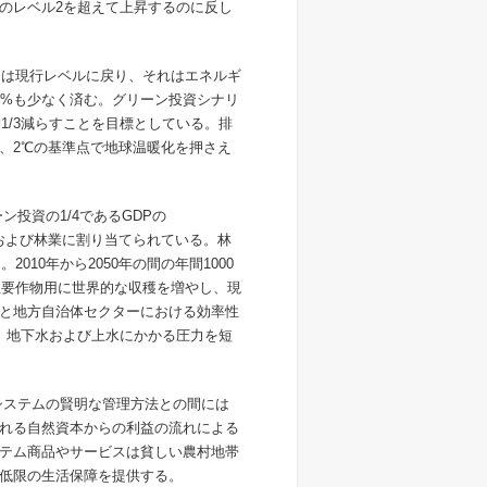
のレベル2を超えて上昇するのに反し
には現行レベルに戻り、それはエネルギ
0%も少なく済む。グリーン投資シナリ
1/3減らすことを目標としている。排
らず、2℃の基準点で地球温暖化を押さえ
ン投資の1/4であるGDPの
業および林業に割り当てられている。林
010年から2050年の間の年間1000
主要作物用に世界的な収穫を増やし、現
業と地方自治体セクターにおける効率性
て、地下水および上水にかかる圧力を短
システムの賢明な管理方法との間には
れる自然資本からの利益の流れによる
テム商品やサービスは貧しい農村地帯
低限の生活保障を提供する。