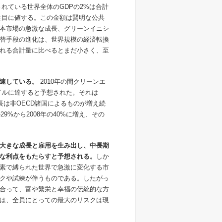
れている世界全体のGDPの2%は合計
は注目に値する。この金額は賢明な公共
本市場の急激な成長、グリーンイニシ
替手段の進化は、世界規模の経済転換
れる合計量に比べるとまだ小さく、至
速している。
2010年の間クリーンエ
億ドルに達すると予想された。それは
。成長は非OECD諸国によるものが増え続
9%から2008年の40%に増え、その
大きな成長と雇用を生み出し、中長期
な利点をもたらすと予想される。
しか
素で縛られた世界で急激に変化する市
クや試練が伴うものである。したがっ
合って、富や繁栄と幸福の伝統的な方
は、全員にとっての最大のリスクは現