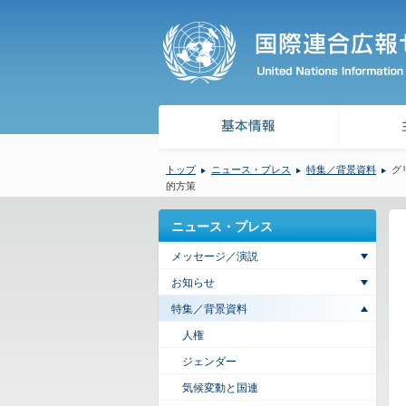
トップ
ニュース・プレス
特集／背景資料
グ
的方策
ニュース・プレス
メッセージ／演説
お知らせ
特集／背景資料
人権
ジェンダー
気候変動と国連