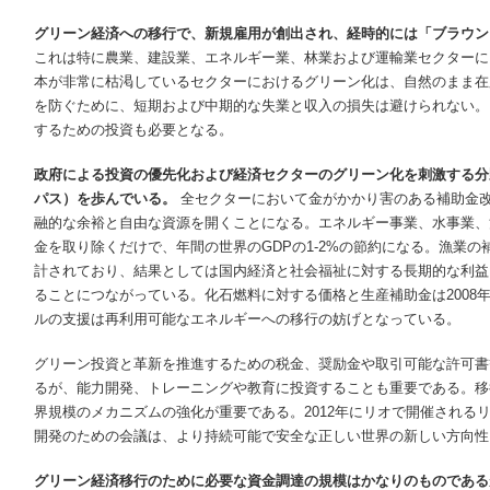
グリーン経済への移行で、新規雇用が創出され、経時的には「ブラウン
これは特に農業、建設業、エネルギー業、林業および運輸業セクターに
本が非常に枯渇しているセクターにおけるグリーン化は、自然のまま在
を防ぐために、短期および中期的な失業と収入の損失は避けられない。
するための投資も必要となる。
政府による投資の優先化および経済セクターのグリーン化を刺激する分
パス）を歩んでいる。
全セクターにおいて金がかかり害のある補助金
融的な余裕と自由な資源を開くことになる。エネルギー事業、水事業、
金を取り除くだけで、年間の世界のGDPの1-2%の節約になる。漁業の
計されており、結果としては国内経済と社会福祉に対する長期的な利益
ることにつながっている。化石燃料に対する価格と生産補助金は2008年
ルの支援は再利用可能なエネルギーへの移行の妨げとなっている。
グリーン投資と革新を推進するための税金、奨励金や取引可能な許可書
るが、能力開発、トレーニングや教育に投資することも重要である。移
界規模のメカニズムの強化が重要である。2012年にリオで開催されるリ
開発のための会議は、より持続可能で安全な正しい世界の新しい方向性
グリーン経済移行のために必要な資金調達の規模はかなりのものである