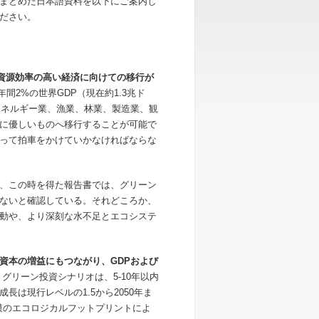
まとめた日本語資料を以下にご案内し
ださい。
、資源効率の高い経済に向けての移行が
間2%の世界GDP（現在約1.3兆ド
エネルギー業、漁業、林業、製造業、観
に優しいものへ移行することが可能で
って拍車をかけていかなければならな
、この時を得た報告書では、グリーン
ないと確認している。それどころか、
動や、より深刻な水不足とエコシステ
資本の増益にもつながり、GDPおよび
グリーン投資シナリオは、5-10年以内
は現行レベルの1.5から2050年ま
模のエコロジカルフットプリントによ