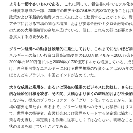
よりも一桁小さいものである。
これに関して、報告書の中でモデル化さ
正味資本形成の一部、2009年の世界全体のGDPの約22%であること
政策および革新的な融資メカニズムによって動員することができる。資
アチブにおける市場の関心の増加、および炭素金融やミクロ金融等の代
のための大規模融資の余地を広げている。但し、これらの額は必要とさ
急拡大する必要がある。
グリーン経済への動きは段階的に発生しており、これまでにないほど加
ネルギーへの新しい投資は最高記録更新の1800万億ドルから2000万
2009年の1620万億ドルと2008年の1730億万ドルから増加している
け、再利用可能なエネルギーにおける世界規模の投資シェアは2007年の2
ほとんどをブラジル、中国とインドが占めていた。
大きな成長と雇用を、あるいは現在の通常のビジネスに比較し、さらに
的な経済的目標を凌ぎ、その間、大幅なより多くの環境的および社会的
しながら、従来のブラウンセクターを「グリーン化」することから、炭
場の需要を満たすに至るまで、グリーン経済へのそうした移行にはリス
て、世界中の指導者、市民社会および業界をリードする諸企業は協力し
策を考え直し、再定義する作業に従事しなくてはならない。明確なこと
状のままを続けていくことである。