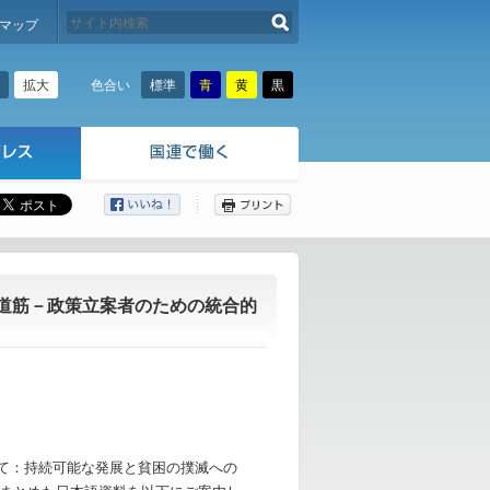
検索する
マップ
拡大
標準
青
黄
黒
色合い
ここから本文です。
道筋－政策立案者のための統合的
して：持続可能な発展と貧困の撲滅への