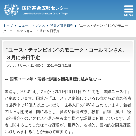
M
トップ
ニュース・プレス
特集／背景資料
“ユース・チャンピオン”のモニー
ク・コールマンさん、３月に来日予定
ここから本文です。
“ユース・チャンピオン”のモニーク・コールマンさん、
３月に来日予定
プレスリリース 11-009-J 2011年02月21日
～ 国際ユース年：若者の課題を開発目標に組み込む ～
国連は、2010年8月12日から2011年8月11日の1年間を「国際ユース年」
と定めています。国連が「ユース」と定義している15歳から24歳の若者
は世界中で12億人以上にのぼり、世界人口の18%を占めています。若者
の87%は開発途上国に暮らし、資源や保健医療、教育、訓練、雇用、経
済的機会へのアクセス不足が生み出す様々な課題に直面しています。若
者に関するこうした様々な課題が、世界的、地域的、国内的な開発課題
に取り込まれることが極めて重要です。