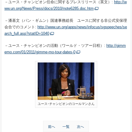
－ユース・チャンピオン任命に関するプレスリリース（英文）:
http://w
ww.un.org/News/Press/docs/2010/note6285.doc.htm
－潘基文（パン・ギムン）国連事務総長 ユースに関する非公式安保理
会合でのコメント:
http://www.un.org/apps/news/infocus/sgspeeches/se
arch_full.asp?statID=1040
－ユース・チャンピオンの活動（ワールド・ツアー日程）:
http://gimm
emo.com/01/2011/gimme-mo-tour-dates-0
ユース･チャンピオンのコールマンさん
前へ
一覧
次へ