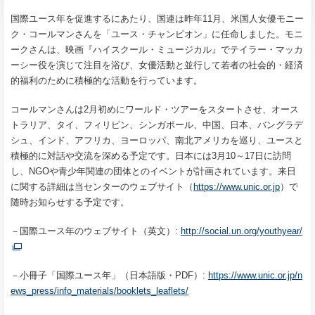
国際ユース年を促進するにあたり、国連は昨年11月、米国人女優モニー
ク・コールマンさんを「ユース・チャンピオン」に任命しました。モニ
ークさんは、映画『ハイスクール・ミュージカル』でテイラー・マッカ
ーシー役を演じて注目を浴び、女優活動と並行して若者の社会的・経済
的福利のために積極的な活動を行っています。
コールマンさんは2月初めにワールド・ツアーをスタートさせ、オース
トラリア、タイ、フィリピン、シンガポール、中国、日本、バングラデ
シュ、インド、アフリカ、ヨーロッパ、南北アメリカを巡り、ユースと
積極的に対話や交流を深める予定です。日本には3月10～17日に訪問
し、NGOや青少年関連の団体とのイベントが計画されています。来日
に関する詳細は当センターのウェブサイト（
https://www.unic.or.jp
）で
随時お知らせする予定です。
－国際ユース年のウェブサイト（英文）:
http://social.un.org/youthyear/
－小冊子「国際ユース年」（日本語版・PDF）:
https://www.unic.or.jp/n
ews_press/info_materials/booklets_leaflets/