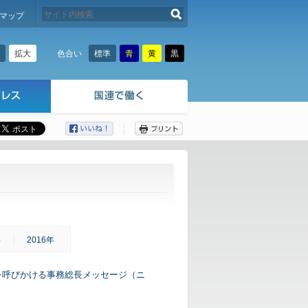
検索する
マップ
拡大
標準
青
黄
黒
色合い
ここから本文です。
年
2016年
を呼びかける事務総長メッセージ（ニ