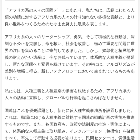
「アフリカ系の人々の国際デー」にあたり、私たちは、広範にわたる人
類の功績に対するアフリカ系の人々の計り知れない多様な貢献と、より
良い世界をつくるためのたゆまぬ努力に敬意を表します。
アフリカ系の人々のリーダーシップ、勇気、そして積極的な行動は、深
刻な不公正を克服し、命を救い、社会を改善し、極めて重要な問題に世
界の注目を集めることに寄与してきました。しかし、奴隷化と植民地主
義の耐えがたい遺産は、今なお残っています。体系的な人種主義が蔓延
し、新たな形態へと変異を続けています。その中には、アルゴリズムが
差別を増幅し得る、新しいテクノロジーにおいて生まれているものもあ
ります。
私たちは、人種主義と人種差別の惨害を根絶するため、アフリカ系の
人々の活動に立脚し、グローバルな行動を起こさねばなりません。
国連はこれを優先課題とし、新たに反人種主義事務所を設置しました。
これは、職場における人種主義に対処する国連の戦略計画の実施を推進
するものです。また、各国政府も、政策や法制度の推進・実施によっ
て、体系的な人種主義に取り組み、インクルージョン（包摂性）を確保
すべく、率先して行動する必要があります。民間セクターは、労働生活