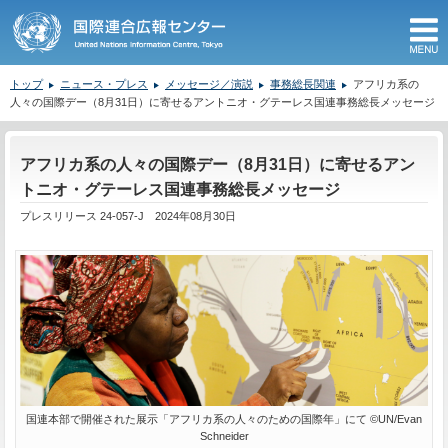
M
トップ
ニュース・プレス
メッセージ／演説
事務総長関連
アフリカ系の
人々の国際デー（8月31日）に寄せるアントニオ・グテーレス国連事務総長メッセージ
ここから本文です。
アフリカ系の人々の国際デー（8月31日）に寄せるアン
トニオ・グテーレス国連事務総長メッセージ
プレスリリース 24-057-J 2024年08月30日
国連本部で開催された展示「アフリカ系の人々のための国際年」にて ©UN/Evan
Schneider