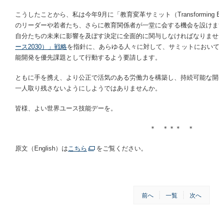
こうしたことから、私は今年9月に「教育変革サミット（Transforming Ed
のリーダーや若者たち、さらに教育関係者が一堂に会する機会を設けま
自分たちの未来に影響を及ぼす決定に全面的に関与しなければなりませ
ース2030）」戦略
を指針に、あらゆる人々に対して、サミットにおい
能開発を優先課題として行動するよう要請します。
ともに手を携え、より公正で活気のある労働力を構築し、持続可能な開
一人取り残さないようにしようではありませんか。
皆様、よい世界ユース技能デーを。
＊ ＊＊＊ ＊
原文（English）は
こちら
をご覧ください。
前へ
一覧
次へ