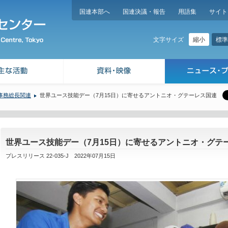
国連本部へ
国連決議・報告
用語集
サイト
縮小
標準
文字サイズ
事務総長関連
世界ユース技能デー（7月15日）に寄せるアントニオ・グテーレス国連
世界ユース技能デー（7月15日）に寄せるアントニオ・グテ
プレスリリース 22-035-J 2022年07月15日