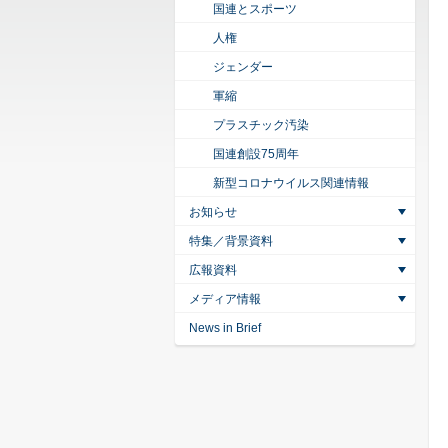
国連とスポーツ
人権
ジェンダー
軍縮
プラスチック汚染
国連創設75周年
新型コロナウイルス関連情報
お知らせ
特集／背景資料
広報資料
メディア情報
News in Brief