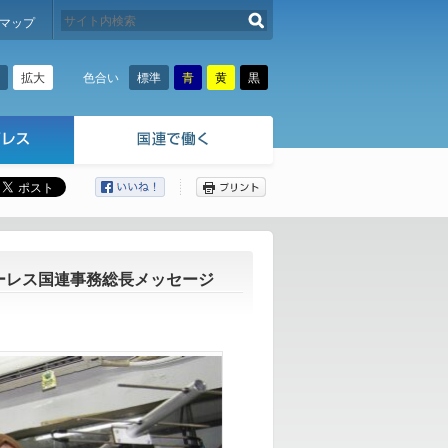
検索する
マップ
拡大
標準
青
黄
黒
色合い
ここから本文です。
ーレス国連事務総長メッセージ