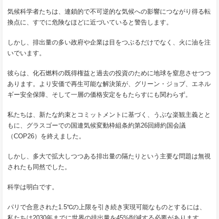
気候科学者たちは、連鎖的で不可逆的な気候への影響につながり得る転
換点に、すでに危険なほどに近づいていると警告します。
しかし、排出量の多い政府や企業は目をつぶるだけでなく、火に油を注
いでいます。
彼らは、化石燃料の既得権益と過去の投資のために地球を窒息させつつ
あります。より安価で再生可能な解決策が、グリーン・ジョブ、エネル
ギー安全保障、そして一層の価格安定をもたらすにも関わらず。
私たちは、新たな約束とコミットメントに基づく、うぶな楽観主義とと
もに、グラスゴーでの国連気候変動枠組条約第26回締約国会議
（COP26）を終えました。
しかし、多大で拡大しつつある排出量の隔たりという主要な問題は無視
されたも同然でした。
科学は明白です。
パリで合意された1.5℃の上限を引き続き実現可能なものとするには、
私たちは2030年までに世界の排出量を45%削減する必要があります。