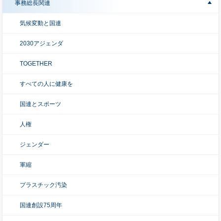
事務総長関連
気候変動と国連
2030アジェンダ
TOGETHER
すべての人に健康を
国連とスポーツ
人権
ジェンダー
軍縮
プラスチック汚染
国連創設75周年