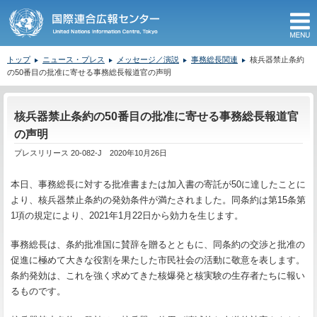
M
トップ
ニュース・プレス
メッセージ／演説
事務総長関連
核兵器禁止条約
の50番目の批准に寄せる事務総長報道官の声明
ここから本文です。
核兵器禁止条約の50番目の批准に寄せる事務総長報道官
の声明
プレスリリース 20-082-J 2020年10月26日
本日、事務総長に対する批准書または加入書の寄託が50に達したことに
より、核兵器禁止条約の発効条件が満たされました。同条約は第15条第
1項の規定により、2021年1月22日から効力を生じます。
事務総長は、条約批准国に賛辞を贈るとともに、同条約の交渉と批准の
促進に極めて大きな役割を果たした市民社会の活動に敬意を表します。
条約発効は、これを強く求めてきた核爆発と核実験の生存者たちに報い
るものです。