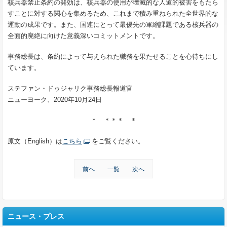
核兵器禁止条約の発効は、核兵器の使用が壊滅的な人道的被害をもたら
すことに対する関心を集めるため、これまで積み重ねられた全世界的な
運動の成果です。また、国連にとって最優先の軍縮課題である核兵器の
全面的廃絶に向けた意義深いコミットメントです。
事務総長は、条約によって与えられた職務を果たせることを心待ちにし
ています。
ステファン・ドゥジャリク事務総長報道官
ニューヨーク、2020年10月24日
＊ ＊＊＊ ＊
原文（English）は
こちら
をご覧ください。
前へ
一覧
次へ
ニュース・プレス