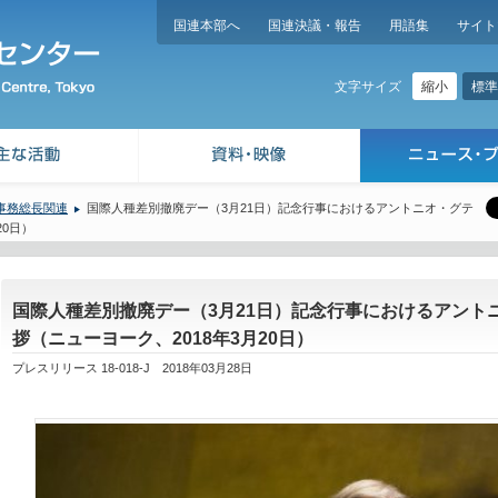
国連本部へ
国連決議・報告
用語集
サイト
縮小
標準
文字サイズ
事務総長関連
国際人種差別撤廃デー（3月21日）記念行事におけるアントニオ・グテ
20日）
国際人種差別撤廃デー（3月21日）記念行事におけるアント
拶（ニューヨーク、2018年3月20日）
プレスリリース 18-018-J 2018年03月28日