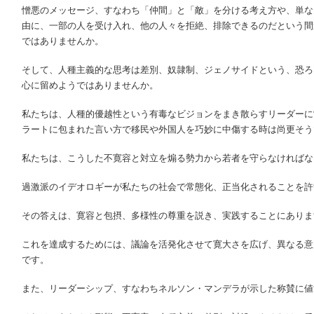
憎悪のメッセージ、すなわち「仲間」と「敵」を分ける考え方や、単な
由に、一部の人を受け入れ、他の人々を拒絶、排除できるのだという間
ではありませんか。
そして、人種主義的な思考は差別、奴隷制、ジェノサイドという、恐ろ
心に留めようではありませんか。
私たちは、人種的優越性という有毒なビジョンをまき散らすリーダーに
ラートに包まれた言い方で移民や外国人を巧妙に中傷する時は尚更そう
私たちは、こうした不寛容と対立を煽る勢力から若者を守らなければな
過激派のイデオロギーが私たちの社会で常態化、正当化されることを許
その答えは、寛容と包摂、多様性の尊重を説き、実践することにありま
これを達成するためには、議論を活発化させて寛大さを広げ、異なる意
です。
また、リーダーシップ、すなわちネルソン・マンデラが示した称賛に値