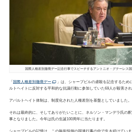
国際人種差別撤廃デー記念行事でスピーチするアントニオ・グテーレス国連事務総長©U
「
国際人種差別撤廃デー
」は、シャープビルの虐殺を記念するため
ルトヘイトに反対する平和的な抗議行動に参加していた69人が殺害さ
アパルトヘイト体制は、制度化された人種差別を基盤としていました。
それは最終的に、そしてありがたいことに、ネルソン・マンデラ氏の釈
事となりました。今年は氏の生誕100周年に当たります。
シャープビルの記憶は、この毎年恒例の国連行事の中で生き続けていま