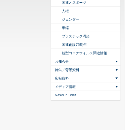
国連とスポーツ
人権
ジェンダー
軍縮
プラスチック汚染
国連創設75周年
新型コロナウイルス関連情報
お知らせ
特集／背景資料
広報資料
メディア情報
News in Brief