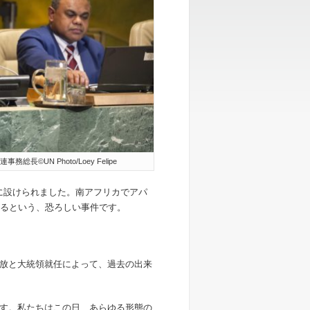
N Photo/Loey Felipe
に設けられました。南アフリカでアパ
れるという、恐ろしい事件です。
放と大統領就任によって、過去の出来
す。私たちはこの日、あらゆる形態の