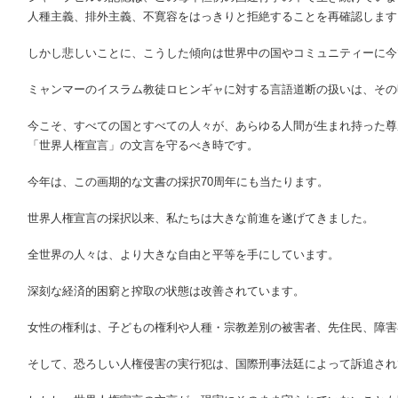
人種主義、排外主義、不寛容をはっきりと拒絶することを再確認します
しかし悲しいことに、こうした傾向は世界中の国やコミュニティーに今
ミャンマーのイスラム教徒ロヒンギャに対する言語道断の扱いは、その
今こそ、すべての国とすべての人々が、あらゆる人間が生まれ持った尊
「世界人権宣言」の文言を守るべき時です。
今年は、この画期的な文書の採択70周年にも当たります。
世界人権宣言の採択以来、私たちは大きな前進を遂げてきました。
全世界の人々は、より大きな自由と平等を手にしています。
深刻な経済的困窮と搾取の状態は改善されています。
女性の権利は、子どもの権利や人種・宗教差別の被害者、先住民、障害
そして、恐ろしい人権侵害の実行犯は、国際刑事法廷によって訴追され