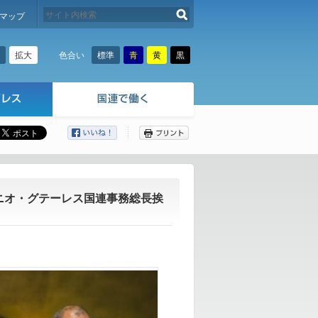
検索する
マップ
拡大
標準
青
黄
黒
色合い
ここから本文です。
ニオ・グテーレス国連事務総長挨