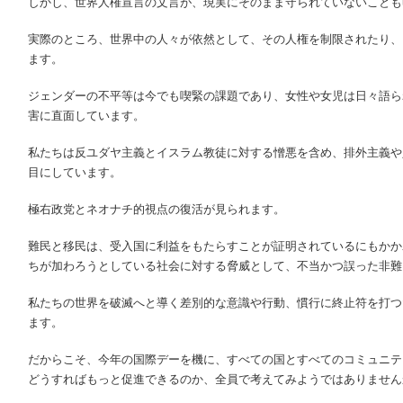
しかし、世界人権宣言の文言が、現実にそのまま守られていないことも
実際のところ、世界中の人々が依然として、その人権を制限されたり、
ます。
ジェンダーの不平等は今でも喫緊の課題であり、女性や女児は日々語ら
害に直面しています。
私たちは反ユダヤ主義とイスラム教徒に対する憎悪を含め、排外主義や
目にしています。
極右政党とネオナチ的視点の復活が見られます。
難民と移民は、受入国に利益をもたらすことが証明されているにもかか
ちが加わろうとしている社会に対する脅威として、不当かつ誤った非難
私たちの世界を破滅へと導く差別的な意識や行動、慣行に終止符を打つ
ます。
だからこそ、今年の国際デーを機に、すべての国とすべてのコミュニテ
どうすればもっと促進できるのか、全員で考えてみようではありません