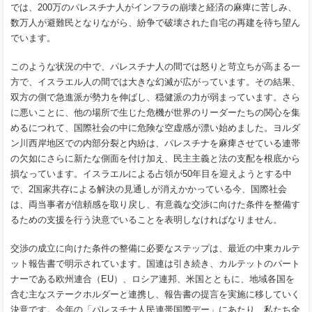
では、200万のパレスチナ人がインフラの崩壊と経済の麻痺に苦しみ、
数万人が避難民となりながら、紛争で破壊された自宅の再建を待ち望ん
でいます。
このような状況の中で、パレスチナ人の間では怒りと苛立ちが高まる一
方で、イスラエル人の間では大きな幻滅が広がっています。その結果、
双方の側で急進派が勢力を伸ばし、穏健派の力が弱まっています。さら
に悪いことに、他の場所で生じた危機が世界のリーダーたちの関心を集
めるにつれて、国際社会の中に危険な空虚感が漂い始めました。ヨルダ
ン川西岸地区での内部分裂と内紛は、パレスチナを麻痺させている連帯
の欠如にさらに新たな側面を付け加え、民主主義と法の支配を根底から
損なっています。イスラエルによる占領が50年目を迎えようとする中
で、2国家共存による解決の見通しが消えかかっている今、国際社会
は、両当事者が信頼感を取り戻し、有意義な交渉に向けた条件を整備す
るための支援を行う決意でいることを表明しなければなりません。
交渉の成立に向けた条件の整備に必要なステップは、最近の中東カルテ
ット報告書で明示されています。国連は引き続き、カルテットのパート
ナーである欧州連合（EU）、ロシア連邦、米国とともに、地域各国を
含む主なステークホルダーと連携し、報告書の提言を実施に移していく
決意です。今年の「パレスチナ人民連帯国際デー」にあたり、私たち全