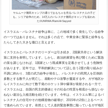
ヤルムーク難民キャンプの通りでおもちゃを売るパレスチナ人の子ど
も。シリア紛争のため、14万人のパレスチナ難民がキャンプを追われ
た©UNRWA /Rami Al-Sayyed
イスラエル・パレスチナ紛争は単に、この地域で多く発生している紛争
の一つではありません。それは多くの点で、中東全体に緊張と紛争をも
たらしてきた大きな傷口と言えます。
イスラエルとパレスチナのリーダーは引き続き、2国家共存という解決
策に支持を表明しています。しかし、政治的展望を再び開くために緊急
の策を講じなければ、1国家という既成事実を定着させてしまう危険性
があります。近年では、平和的解決について話し合う2度の取り組みが
不調に終わり、3度の武力紛争が発生し、パレスチナの民間人を圧倒的
多数とする数千人が死亡し、扇動やテロ攻撃が蔓延する中、ガザ地区か
らイスラエルに向けて数千発のロケット弾や爆弾が発射される一方で、
イスラエルは、自国の民主的価値とその社会の性質を根底から損ないか
ねない違法な入植活動を続けています。今年は、イスラエル軍によるパ
レスチナ人の住宅やその他構造物の破壊が、2015年の2倍に上るペース
で進められています。依然として人道的緊急事態に陥っているガザ地区