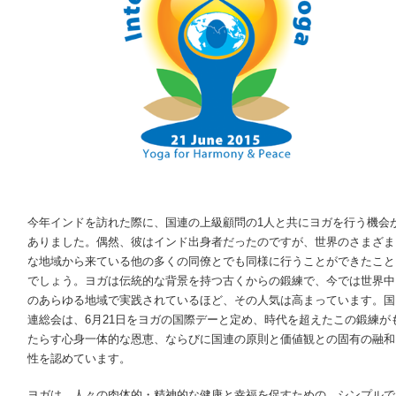
今年インドを訪れた際に、国連の上級顧問の1人と共にヨガを行う機会
ありました。偶然、彼はインド出身者だったのですが、世界のさまざま
な地域から来ている他の多くの同僚とでも同様に行うことができたこと
でしょう。ヨガは伝統的な背景を持つ古くからの鍛練で、今では世界中
のあらゆる地域で実践されているほど、その人気は高まっています。国
連総会は、6月21日をヨガの国際デーと定め、時代を超えたこの鍛練が
たらす心身一体的な恩恵、ならびに国連の原則と価値観との固有の融和
性を認めています。
ヨガは、人々の肉体的・精神的な健康と幸福を促すための、シンプルで