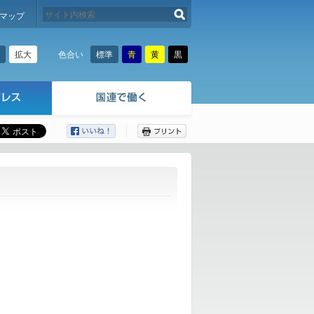
検索する
マップ
拡大
標準
青
黄
黒
色合い
ここから本文です。