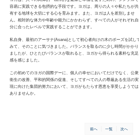
容易に実践できる包摂的な手段です。ヨガは、周りの人々や私たちが共
有する地球を大切にする心を育みます。また、ヨガは人を差別しませ
ん。相対的な体力や年齢や能力にかかわらず、すべての人がそれぞれ自
分に合ったレベルで実践することができます。
私自身、最初のアーサナ(Asana)として初心者向けの木のポーズを試し
みて、そのことに気づきました。バランスを取るのに少し時間がかかり
ましたが、ひとたびバランスが取れると、ヨガから得られる素朴な充足
感を感じました。
この初めてのヨガの国際デーに、個人の幸せにおいてだけでなく、公衆
衛生の改善、平和的関係の促進、そしてすべての人の尊厳ある生活の実
現に向けた集団的努力において、ヨガがもたらす恩恵を享受しようでは
ありませんか。
前へ
一覧
次へ