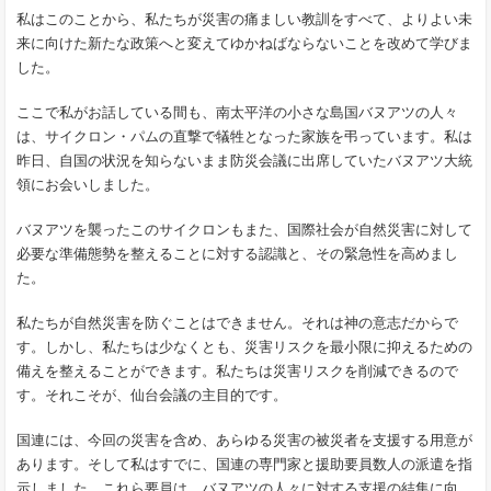
私はこのことから、私たちが災害の痛ましい教訓をすべて、よりよい未
来に向けた新たな政策へと変えてゆかねばならないことを改めて学びま
した。
ここで私がお話している間も、南太平洋の小さな島国バヌアツの人々
は、サイクロン・パムの直撃で犠牲となった家族を弔っています。私は
昨日、自国の状況を知らないまま防災会議に出席していたバヌアツ大統
領にお会いしました。
バヌアツを襲ったこのサイクロンもまた、国際社会が自然災害に対して
必要な準備態勢を整えることに対する認識と、その緊急性を高めまし
た。
私たちが自然災害を防ぐことはできません。それは神の意志だからで
す。しかし、私たちは少なくとも、災害リスクを最小限に抑えるための
備えを整えることができます。私たちは災害リスクを削減できるので
す。それこそが、仙台会議の主目的です。
国連には、今回の災害を含め、あらゆる災害の被災者を支援する用意が
あります。そして私はすでに、国連の専門家と援助要員数人の派遣を指
示しました。これら要員は、バヌアツの人々に対する支援の結集に向