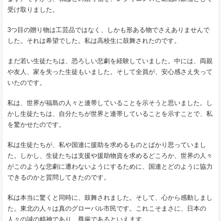
受け取りました。
3つ目の贈り物は工芸品ではなく、しかも形ある物でさえありませんで
した。それは希望でした。私は高校生に鼓舞されたのです。
まだ若い生徒たちは、恐ろしい悲劇を経験していました。中には、両親
や友人、家を失った生徒もいました。そして全員が、安心感さえ失って
いたのです。
私は、世界が福島の人々と連帯していることを示そうと思いました。し
かし生徒たちは、自分たちが世界と連帯していることを示すことで、私
を驚かせたのです。
私は生徒たちが、私や国連に援助を求めるものとばかり思っていまし
た。しかし、生徒たちは支援や援助物資を求めるどころか、世界の人々
がこのような悲劇に遭わないようにするために、国連とどのように協力
できるのかと質問してきたのです。
私は本当に驚くと同時に、鼓舞されました。そして、心から感動しまし
た。東北の人々は真のグローバル市民です。これこそまさに、日本の
人々の誠の精神であり、尊厳であるといえます。