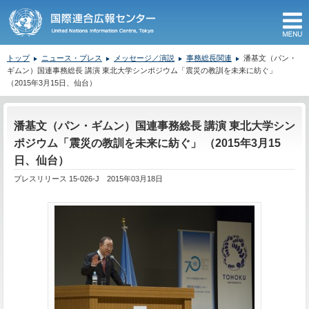
M
トップ
ニュース・プレス
メッセージ／演説
事務総長関連
潘基文（パン・
ギムン）国連事務総長 講演 東北大学シンポジウム「震災の教訓を未来に紡ぐ」
（2015年3月15日、仙台）
ここから本文です。
潘基文（パン・ギムン）国連事務総長 講演 東北大学シン
ポジウム「震災の教訓を未来に紡ぐ」 （2015年3月15
日、仙台）
プレスリリース 15-026-J 2015年03月18日