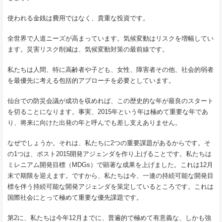
使われる金銭は費用ではなく、貴重な投資です。
全世界で人道ニーズが高まっています。気候変動はリスクを増幅してい
ます。災害リスク削減は、気候変動対策の最前線です。
私たちは人間、特に高齢者や子ども、女性、障害者その他、社会的弱者
を最優先に考える包括的アプローチを必要としています。
仙台での防災会議が成功を収めれば、この歴史的な年が最良のスタート
を切ることになります。事実、2015年という年は極めて重要な年であ
り、将来に向けた出発の年と呼んでも差し支えありません。
なぜでしょうか。それは、私たちに2つの重要課題があるからです。そ
の1つは、ポスト2015開発アジェンダを作り上げることです。私たちは
ミレニアム開発目標（MDGs）で顕著な成果を上げました。これは12月
末で期限を迎えます。ですから、私たちは今、一連の持続可能な開発目
標を伴う持続可能な開発アジェンダを策定しているところです。これは
国際社会にとって極めて重要な優先課題です。
第2に、私たちは今年12月までに、普遍的で極めて有意義な、しかも強