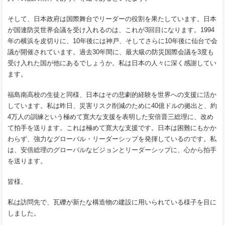
そして、日本政府は国際舞台でリーダーの役割を果たしています。日本
が国連防災世界会議を受け入れるのは、これが3回目になります。1994
年の横浜を皮切りに、10年後には神戸、そしてさらに10年後に仙台で会
議が開催されています。過去30年間に、最大級の防災国際会議を3度も
受け入れた国が他にあるでしょうか。私は日本の人々に深く感謝してい
ます。
福島南高校の生徒と同様、日本はその悲劇的経験を世界への支援に活か
しています。私は昨日、災害リスク削減のために40億ドルの拠出と、約
4万人の訓練という極めて寛大な支援を表明した安倍晋三総理に、改め
て拍手を送ります。これは極めて寛大な支援です。日本は困難にもかか
わらず、強力なグローバル・リーダーシップを発揮しているのです。私
は、安倍総理のグローバルなビジョンとリーダーシップに、心から拍手
を送ります。
皆様、
私は訪問先で、瓦礫が新たな構造物の建設に用いられている様子を目に
しました。