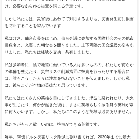
け、必要なあらゆる措置を講じる予定です。
しかし私たちは、災害後にあわてて対応するよりも、災害発生前に損害
を防止することを望んでいます。
私はけさ、仙台市長をはじめ、仙台会議に参加する国際社会のその他市
長数名と、充実した朝食会を開きました。上下両院の国会議員の姿もあ
りました。私たちは経験を交換、共有しました。
私は参加者に、陰で地道に働いている人は多いものの、私たちが何らか
の準備を整えたり、災害リスク削減措置に投資を行ったりする場合に
は、誰もこうした人々に注意を払わないことを伝えました。しかし私
は、彼らこそが本物の英雄だと思っています。
私たちはたくさんの英雄を目にしてきました。津波に襲われたり、大火
事が生じたり、何かが起きた後は、まさに英雄らしく振る舞う英雄が常
に何人かいます。しかし、私たちにこのような英雄は必要ありません。
私たちがもっと欲しいのは、準備ができる英雄です。
毎年、60億ドルを災害リスク削減に割り当てれば、2030年までに最大