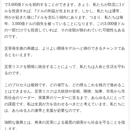
で3,600億ドルを節約することができます。きょう、私たちが防災に1ド
ルを投資すれば、7ドルの利益が生まれます。しかし、私たちは通常、
何かが起きた後に7ドルを支払う傾向にあります。つまり、私たちは毎
年、3,000億ドルの損失を被っていることになります。この3,000億ドル
の一部だけでも投資していれば、その全額が賄われていた可能性もある
のです。
災害発生後の再建は、よりよい開発モデルへと移行できるチャンスであ
るともいえます。
災害リスクを開発に統合することによって、私たちは人命と生活を守れ
るのです。
このプロセスは複雑です。どの省庁も、どの県もこれを独力で進めるこ
とはできません。災害リスクは大統領や首相、閣僚、知事、市長から市
民社会のリーダー、実業界のリーダーに至るまで、あらゆる人にとって
の課題です。私は全員が力を合わせるべきだと考えています。私たちに
は、あらゆる人の連帯と支援が必要なのです。
強靭な復興とは、将来の災害による最悪の損害から社会を守ることを指
します。