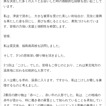
興を決意した多くの人々とお会いした時の感動的な経験を思い起こして
います。
私は、津波で浸水し、大きな被害を受けた美しい街仙台が、完全に復興
を果たした姿を目にし、喜びを感じるとともに、勇気づけられていま
す。皆様の力強い支援と強靭性を称賛します。
皆様、
私は震災後、福島南高校を訪問しました。
そして、3つの意味深い贈り物を頂きました。
1つ目は「こけし」でした。皆様もご存じのとおり、これは東北地方の
温泉地に伝わる伝統的な人形です。
人々は癒しを求め、温泉に入ります。ですから、私はこけしが癒しを象
徴するものと考えました。
2番目の贈り物は「赤べこ」。赤い牛の人形でした。私は、この地域の
赤牛が昔から、特に働き者の家畜として知られていることを承知してい
ます。ですから、私はこの贈り物を、レジリエンスと勤勉の象徴として