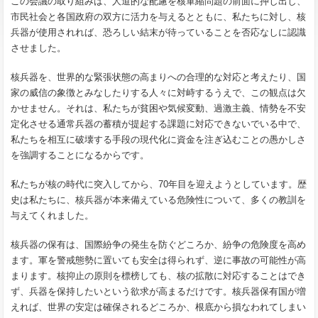
この会議の取り組みは、人道的な配慮を核軍縮問題の前面に押し出し、
市民社会と各国政府の双方に活力を与えるとともに、私たちに対し、核
兵器が使用されれば、恐ろしい結末が待っていることを否応なしに認識
させました。
核兵器を、世界的な緊張状態の高まりへの合理的な対応と考えたり、国
家の威信の象徴とみなしたりする人々に対峙するうえで、この観点は欠
かせません。それは、私たちが貧困や気候変動、過激主義、情勢を不安
定化させる通常兵器の蓄積が提起する課題に対応できないでいる中で、
私たちを相互に破壊する手段の現代化に資金を注ぎ込むことの愚かしさ
を強調することになるからです。
私たちが核の時代に突入してから、70年目を迎えようとしています。歴
史は私たちに、核兵器が本来備えている危険性について、多くの教訓を
与えてくれました。
核兵器の保有は、国際紛争の発生を防ぐどころか、紛争の危険度を高め
ます。軍を警戒態勢に置いても安全は得られず、逆に事故の可能性が高
まります。核抑止の原則を標榜しても、核の拡散に対応することはでき
ず、兵器を保持したいという欲求が高まるだけです。核兵器保有国が増
えれば、世界の安定は確保されるどころか、根底から損なわれてしまい