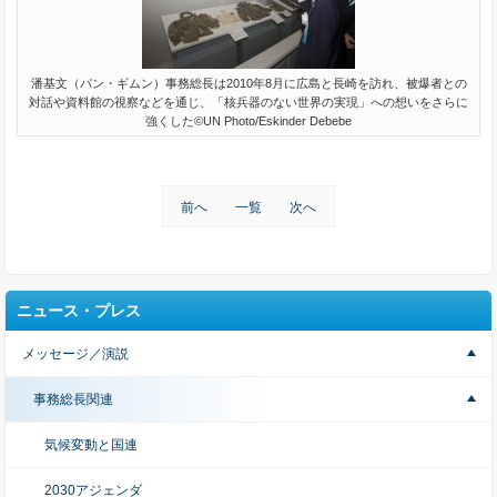
潘基文（パン・ギムン）事務総長は2010年8月に広島と長崎を訪れ、被爆者との
対話や資料館の視察などを通じ、「核兵器のない世界の実現」への想いをさらに
強くした©UN Photo/Eskinder Debebe
前へ
一覧
次へ
ニュース・プレス
メッセージ／演説
事務総長関連
気候変動と国連
2030アジェンダ