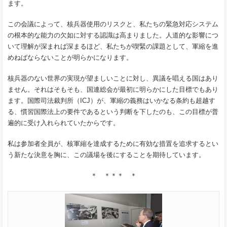
ます。
この会議によって、核兵器使用のリスクと、私たちの緊急対応システム
の根本的な能力の欠如に対する認識は高まりました。人道的な影響につ
いて理解が深まれば深まるほど、私たちが喫緊の課題として、軍縮を進
めねばならないことが明らかになります。
核兵器のない世界の実現が望ましいことに対し、異議を唱える国はあり
ません。それはそもそも、国連総会が最初に明らかにした目標でもあり
ます。国際司法裁判所（ICJ）が、軍縮の義務はいかなる条約も超越す
る、慣習国際法上の要件であるという判断を下したのも、この目標が普
遍的に受け入れられていたからです。
私は参加者全員が、核軍縮を達成するために有効な措置を追求するとい
う新たな決意を胸に、この議場を後にすることを期待しています。
＊ ＊＊＊ ＊