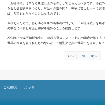
「五輪停戦」は単なる象徴以上のものとしてとらえるべきです。停戦の
を合わせる瞬間をつくり、対話への道を開き、戦禍に苦しむ人々に安堵
は、希望をもたらすことになるのです。
今夜あらためて、あらゆる紛争の当事者に対して、「五輪停戦」を順守
の機会に平和と対話と和解を進めることを提案します。
2004年アテネ五輪開催中に、静穏な聖火によって戦いの砲声が消え去
世界の到来を願う私たちの想いが、五輪聖火と共に世界中を廻り、全て
前へ
一覧
次へ
ご利用規定
リンク集