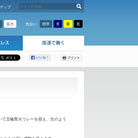
検索する
マップ
拡大
標準
青
黄
黒
色合い
ここから本文です。
おいて五輪聖火リレーを迎え、次のよう