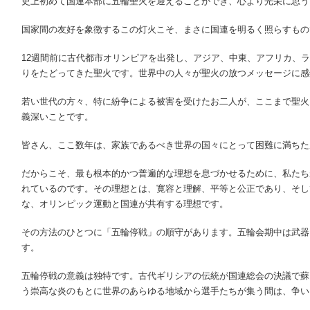
史上初めて国連本部に五輪聖火を迎えることができ、心より光栄に思う
国家間の友好を象徴するこの灯火こそ、まさに国連を明るく照らすもの
12週間前に古代都市オリンピアを出発し、アジア、中東、アフリカ、
りをたどってきた聖火です。世界中の人々が聖火の放つメッセージに感
若い世代の方々、特に紛争による被害を受けたお二人が、ここまで聖火
義深いことです。
皆さん、ここ数年は、家族であるべき世界の国々にとって困難に満ちた
だからこそ、最も根本的かつ普遍的な理想を息づかせるために、私たち
れているのです。その理想とは、寛容と理解、平等と公正であり、そし
な、オリンピック運動と国連が共有する理想です。
その方法のひとつに「五輪停戦」の順守があります。五輪会期中は武器
す。
五輪停戦の意義は独特です。古代ギリシアの伝統が国連総会の決議で蘇
う崇高な炎のもとに世界のあらゆる地域から選手たちが集う間は、争い