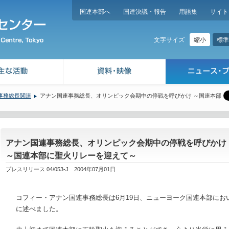
国連本部へ
国連決議・報告
用語集
サイト
縮小
標準
文字サイズ
事務総長関連
アナン国連事務総長、オリンピック会期中の停戦を呼びかけ ～国連本部
アナン国連事務総長、オリンピック会期中の停戦を呼びかけ
～国連本部に聖火リレーを迎えて～
プレスリリース 04/053-J 2004年07月01日
コフィー・アナン国連事務総長は6月19日、ニューヨーク国連本部に
に述べました。