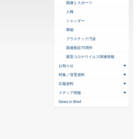
国連とスポーツ
人権
ジェンダー
軍縮
プラスチック汚染
国連創設75周年
新型コロナウイルス関連情報
お知らせ
特集／背景資料
広報資料
メディア情報
News in Brief