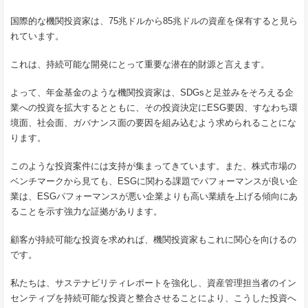
国際的な機関投資家は、75兆ドルから85兆ドルの資産を保有すると見ら
れています。
これは、持続可能な開発にとって重要な潜在的財源と言えます。
よって、年金基金のような機関投資家は、SDGsと足並みをそろえる企
業への投資を拡大するとともに、その投資決定にESG要因、すなわち環
境面、社会面、ガバナンス面の要因を組み込むよう求められることにな
ります。
このような投資案件には支持が集まってきています。また、株式市場の
ベンチマークから見ても、ESGに関わる課題でパフォーマンスが良い企
業は、ESGパフォーマンスが悪い企業よりも高い業績を上げる傾向にあ
ることを示す強力な証拠があります。
顧客が持続可能な投資を求めれば、機関投資家もこれに関心を向けるの
です。
私たちは、サステナビリティレポートを強化し、資産管理担当者のイン
センティブを持続可能な投資と整合させることにより、こうした投資へ