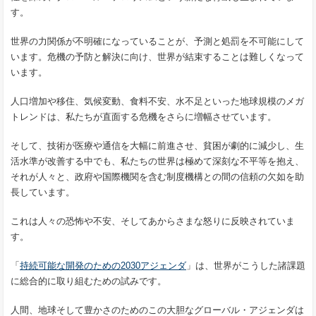
す。
世界の力関係が不明確になっていることが、予測と処罰を不可能にして
います。危機の予防と解決に向け、世界が結束することは難しくなって
います。
人口増加や移住、気候変動、食料不安、水不足といった地球規模のメガ
トレンドは、私たちが直面する危機をさらに増幅させています。
そして、技術が医療や通信を大幅に前進させ、貧困が劇的に減少し、生
活水準が改善する中でも、私たちの世界は極めて深刻な不平等を抱え、
それが人々と、政府や国際機関を含む制度機構との間の信頼の欠如を助
長しています。
これは人々の恐怖や不安、そしてあからさまな怒りに反映されていま
す。
「
持続可能な開発のための2030アジェンダ
」は、世界がこうした諸課題
に総合的に取り組むための試みです。
人間、地球そして豊かさのためのこの大胆なグローバル・アジェンダは