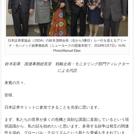
日本証券業協会（JSDA）の鈴木茂晴会長（右から3番目）ら一行を迎えるアミー
ナ・モハメッド副事務総長（ニューヨークの国連本部で、2018年2月7日）©UN
Photo/Manuel Elias
鈴木彩果 国連事務総長室 戦略企画・モニタリング部門ディレクター
による代読
来賓の方々、
皆様、
日本証券サミットに参加できることを光栄に思います。
まず、私たちの世界が多くの危機と深刻な課題に直面しているという現
状認識から、私の話を始めたいと思います。多発する紛争は相互の関連
性を深め、グローバル・テロリズムという新たな脅威も生まれていま