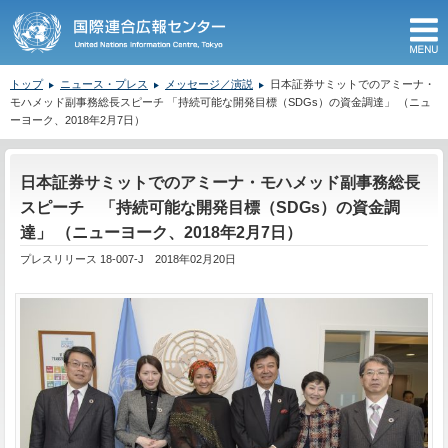
M
トップ
ニュース・プレス
メッセージ／演説
日本証券サミットでのアミーナ・
モハメッド副事務総長スピーチ 「持続可能な開発目標（SDGs）の資金調達」 （ニュ
ーヨーク、2018年2月7日）
ここから本文です。
日本証券サミットでのアミーナ・モハメッド副事務総長
スピーチ 「持続可能な開発目標（SDGs）の資金調
達」 （ニューヨーク、2018年2月7日）
プレスリリース 18-007-J 2018年02月20日