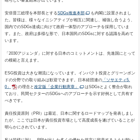
晴らしい審査結果が出ています。
安倍晋三総理を本部長とする
SDGs推進本部
も内閣に設置されまし
た。皆様は、様々なイニシアティブが相互に関連し、補強し合うよう、
国内でのSDGs達成に向けて政府一体型のアプローチを採用していま
す。また、政府は多様な形で、日本国民のSDGsに対する認識を高めて
います。
「2030アジェンダ」に対する日本のコミットメントは、先進国にとって
の模範と言えます。
ESG投資は大きな潮流になっています。インパクト投資とグリーンボン
ドの分野での取り組みは歓迎できます。日本経団連の
「ソサエティ5.
0」
の理念と
改定版「企業行動憲章」
はSDGsとよく整合が取れ
ており、民間セクターのSDGsへのアプローチを示す好例として共有す
べきです。
責任投資原則（PRI）は最近、日本に関するロードマップを発表しまし
たが、ここでは日本が責任投資市場として高度成長を遂げていることが
明らかにされています。
私は皆様に対し、PRIが出した多くの優れた提言に留意するようお願い