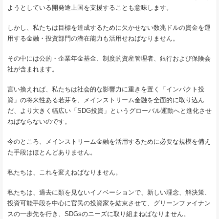
ようとしている開発途上国を支援することも意味します。
しかし、私たちは目標を達成するために欠かせない数兆ドルの資金を運
用する金融・投資部門の潜在能力も活用せねばなりません。
その中には公的・企業年金基金、制度的資産管理者、銀行および保険会
社が含まれます。
言い換えれば、私たちは社会的な影響力に重きを置く「インパクト投
資」の将来性ある若芽を、メインストリーム金融を全面的に取り込ん
だ、より大きく幅広い「SDG投資」というグローバル運動へと進化させ
ねばならないのです。
今のところ、メインストリーム金融を活用するために必要な規模を備え
た手段はほとんどありません。
私たちは、これを変えねばなりません。
私たちは、過去に類を見ないイノベーションで、新しい理念、解決策、
投資可能手段を中心に官民の投資家を結束させて、グリーンファイナン
スの一歩先を行き、SDGsのニーズに取り組まねばなりません。