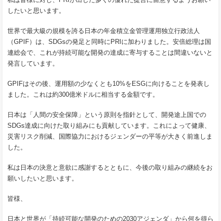
したいと思います。
世界で最大級の規模を誇る日本の年金積立金管理運用独立行政法人
（GPIF）は、SDGsの発足と同時にPRIに加わりました。安倍総理は国
連総会で、これが持続可能な開発の達成に寄与することは間違いないと
発言しています。
GPIFはその後、運用額の少なくとも10%をESGに向けることを発表し
ました。これは約300億米ドルに相当する金額です。
日本は「人間の安全保障」という原則を指針として、開発途上国での
SDGs達成に向けた取り組みにも貢献しています。これによって健康、
災害リスク削減、国際協力におけるジェンダーの平等が大きく前進しま
した。
私は日本の決意と意欲に感謝するとともに、今後の取り組みの継続をお
願いしたいと思います。
皆様、
日本と世界が「持続可能な開発のための2030アジェンダ」から何を得ら