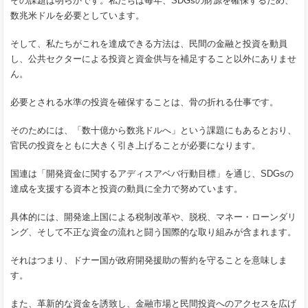
その課題は明らかです。私たちは毎年、SDGsの財源を確保するため、
数兆米ドルを必要としています。
そして、私たちがこれを達成できる方法は、民間の金融と投資を動員
し、公共セクターによる投資と資金供与を補足すること以外にありませ
ん。
必要とされる水準の投資を確保することは、骨の折れる仕事です。
そのためには、「数十億から数兆ドルへ」という課題にもあるとおり、
官民の投資をともに大きく引き上げることが必要になります。
国連は「開発資金に関するアディスアベバ行動目標」を通じ、SDGsの
達成を支援する資本と投資の動員に全力で努めています。
具体的には、開発途上国による税制改革や、脱税、マネー・ローンダリ
ング、そして不正な資金の流れと闘う国際的な取り組みが含まれます。
それはつまり、ドナー国が政府開発援助の誓約を守ることを意味しま
す。
また、革新的な資金を誘致し、金融市場と民間投資へのアクセスを広げ