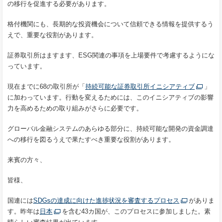
の移行を促進する必要があります。
格付機関にも、長期的な投資機会について信頼できる情報を提供するう
えで、重要な役割があります。
証券取引所はますます、ESG関連の事項を上場要件で考慮するようにな
っています。
現在までに68の取引所が「
持続可能な証券取引所イニシアティブ
」
に加わっています。行動を変えるためには、このイニシアティブの影響
力を高めるための取り組みがさらに必要です。
グローバル金融システムのあらゆる部分に、持続可能な開発の資金調達
への移行を図るうえで果たすべき重要な役割があります。
来賓の方々、
皆様、
国連には
SDGsの達成に向けた進捗状況を審査するプロセス
がありま
す。昨年は
日本
を含む43カ国が、このプロセスに参加しました。素