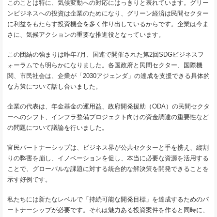
このことは特に、気候変動への対応にはっきりと表れています。グリー
ンビジネスへの投資は企業のためになり、グリーン経済は民間セクター
に利益をもたらす投資機会を多く作り出しているからです。企業は今ま
さに、気候アクションの重要な推進役となっています。
この団結の強まりは昨年7月、国連で開催された第2回SDGビジネスフ
ォーラムでも明らかになりました。各国政府と民間セクター、国際機
関、市民社会は、企業が「2030アジェンダ」の達成を支援できる具体的
な方策について話し合いました。
企業の代表は、年金基金の運用益、政府開発援助（ODA）の民間セクタ
ーへのシフト、インフラ整備プロジェクト向けの資金調達の重要性など
の問題について議論を行いました。
官民パートナーシップは、ビジネス界が公共セクターと手を携え、縦割
りの弊害を崩し、イノベーションを促し、本当に必要な資源を活用する
ことで、グローバルな課題に対する統合的な解決策を開発できることを
示す好例です。
私たちには新たなレベルで「持続可能な開発目標」を達成するためのパ
ートナーシップが必要です。それは魅力ある投資案件を作ると同時に、