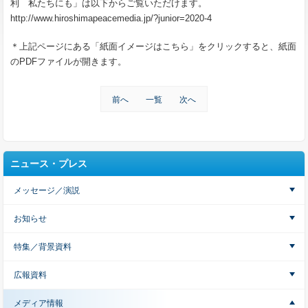
利 私たちにも」は以下からご覧いただけます。
http://www.hiroshimapeacemedia.jp/?junior=2020-4
＊上記ページにある「紙面イメージはこちら」をクリックすると、紙面
の
PDF
ファイルが開きます。
前へ
一覧
次へ
ニュース・プレス
メッセージ／演説
お知らせ
特集／背景資料
広報資料
メディア情報