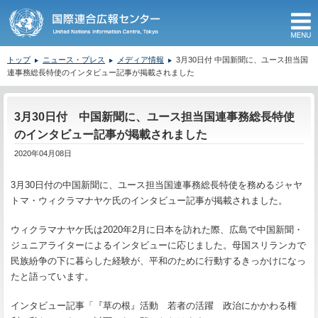
M
トップ
ニュース・プレス
メディア情報
3月30日付 中国新聞に、ユース担当国
連事務総長特使のインタビュー記事が掲載されました
ここから本文です。
3月30日付 中国新聞に、ユース担当国連事務総長特使
のインタビュー記事が掲載されました
2020年04月08日
3月
30
日付の中国新聞に、ユース担当国連事務総長特使を務めるジャヤ
トマ・ウィクラマナヤケ氏のインタビュー記事が掲載されました。
ウィクラマナヤケ氏は
2020
年
2
月に日本を訪れた際、広島で中国新聞・
ジュニアライターによるインタビューに応じました。母国スリランカで
民族紛争の下に暮らした経験が、平和のために行動するきっかけになっ
たと語っています。
インタビュー記事「『草の根』活動 若者の活躍 政治にかかわる権