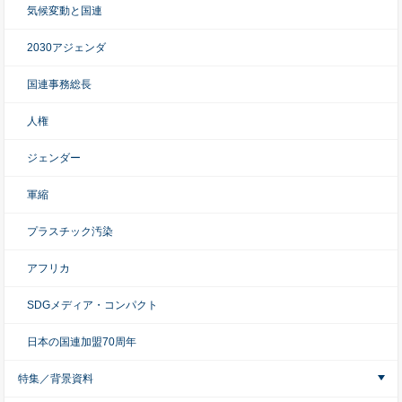
気候変動と国連
2030アジェンダ
国連事務総長
人権
ジェンダー
軍縮
プラスチック汚染
アフリカ
SDGメディア・コンパクト
日本の国連加盟70周年
特集／背景資料