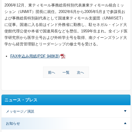
2006年12月、東ティモール事務総長特別代表兼東ティモール統合ミッ
ション（UNMIT）団長に就任。2002年6月から2005年5月まで参謀長お
よび事務総長特別副代表として国連東ティモール支援団（UNMISET）
に従事。国連に入る前はインド外務省に勤務し、駐セネガル・インド大
使館代理公使や本省で国連局長などを歴任。1959年生まれ。全インド医
学研究所から医学士号および外科学士号を取得、南クイーンズランド大
学から経営管理額とリーダーシップの修士号を受ける。
FAX申込み用紙(PDF 948KB)
前へ
一覧
次へ
ニュース・プレス
メッセージ／演説
お知らせ