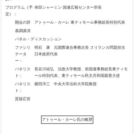
プログラム（予
幸田シャーミン 国連広報センター所長
定）：
開会の辞
アトゥール・カーレ 東ティモール事務総長特別代表
基調講演
パネル・ディスカッション
ファシリ
明石 康 元国際連合事務次長 スリランカ問題担当
テータ
日本政府代表
ー：
パネリス
長谷川祐弘 法政大学教授、前国連事務総長東ティモ
ト：
ール特別代表、東ティモール民主共和国親善大使
パネリス
横田洋三 中央大学法科大学院教授
ト：
質疑応答
アトゥール・カーレ氏の略歴