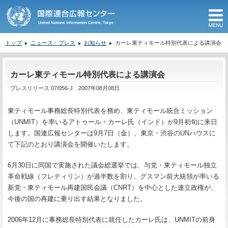
M
トップ
ニュース・プレス
お知らせ
カーレ東ティモール特別代表による講演会
ここから本文です。
カーレ東ティモール特別代表による講演会
プレスリリース 07/056-J 2007年08月08日
東ティモール事務総長特別代表を務め、東ティモール統合ミッション
（UNMIT）を率いるアトゥール・カーレ氏（インド）が9月初旬に来日
します。国連広報センターは9月7日（金）、東京・渋谷のUNハウスに
て下記のとおり講演会を開催いたします。
6月30日に同国で実施された議会総選挙では、与党・東ティモール独立
革命戦線（フレティリン）が過半数を割り、グスマン前大統領が率いる
新党・東ティモール再建国民会議（CNRT）を中心とした連立政権が、
今後の国の再建に乗り出す結果となりました。
2006年12月に事務総長特別代表に就任したカーレ氏は、UNMITの前身