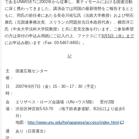
であるUNMISETに2002年から従事し、東ティモールにおける国連活動
に深く携わってきました。講演会では同国の最新情勢をご報告するとと
もに、同氏の前任者にあたる長谷川祐弘氏（法政大学教授）および明石
康氏（元国連事務次長、スリランカ問題担当日本政府代表）、横田洋三
氏（中央大学法科大学院教授）と共に意見交換を行います。ご参加希望
の方は添付の申込み用紙にご記入の上、ファクスにて
9月5日（水）まで
にお申込み願います（Fax: 03-5467-4455）。
記
主
国連広報センター
催：
日
2007年9月7日（金）15：30～17：30（予定）
時：
会
エリザベス・ローズ会議場（UNハウス5階） 受付2階
場：
渋谷区神宮前5-53-70 （地下鉄表参道駅、B2出口より徒歩5
分）
地図：
http://www.unu.edu/hq/japanese/access/index.html
通
あり（日英逐次）
訳：