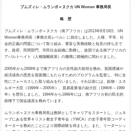
プムズィレ・ムランボ＝ヌクカ UN Women 事務局長
略 歴
プムズィレ・ムランボ＝ヌクカ（南アフリカ）は2013年8月19日、UN
Women事務局長（事務次長レベル）に就任しました。人権、平等、社
会的正義の問題について取り組み、豊富な実務経験と知見の持ち主で
す。政府、民間部門、市民社会組織に勤務し、故国である南アフリカの
アパルトヘイト（人種隔離政策）の撤廃に積極的に関わりました。
2005年から2008年まで南アフリカの女性副大統領を務め、貧困撲滅や
経済成長の恩恵を貧困層にもたらすためのプログラムを監督し、特に女
性にフォーカスした取り組みを行いました。それ以前には、鉱物・エネ
ルギー大臣（1999年～2005年）、貿易産業省の副大臣（1996年～1999
年）を歴任しました。1994年から1996年には、南アフリカ初の民主的
政権下で国会議員を務めています。
ムランボ＝ヌクカ事務局長は教師としてキャリアをスタートし、ジュネ
ーブにある世界キリスト教女子青年会（YWCA）の女子青年部コーディ
ネーターを務めたことにより国際経験を得ました。また、リーダーシッ