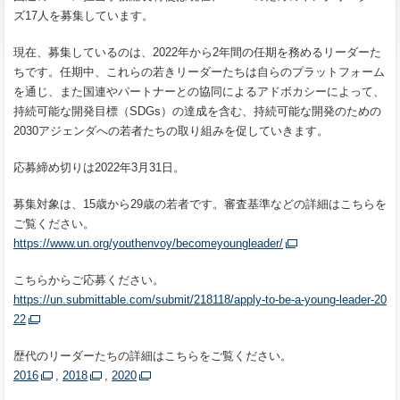
ズ17人を募集しています。
現在、募集しているのは、2022年から2年間の任期を務めるリーダーた
ちです。任期中、これらの若きリーダーたちは自らのプラットフォーム
を通じ、また国連やパートナーとの協同によるアドボカシーによって、
持続可能な開発目標（SDGs）の達成を含む、持続可能な開発のための
2030アジェンダへの若者たちの取り組みを促していきます。
応募締め切りは2022年3月31日。
募集対象は、15歳から29歳の若者です。審査基準などの詳細はこちらを
ご覧ください。
https://www.un.org/youthenvoy/becomeyoungleader/
こちらからご応募ください。
https://un.submittable.com/submit/218118/apply-to-be-a-young-leader-20
22
歴代のリーダーたちの詳細はこちらをご覧ください。
2016
,
2018
,
2020