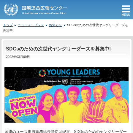
M
トップ
ニュース・プレス
お知らせ
SDGsのための次世代ヤングリーダーズを
募集中!
ここから本文です。
SDGsのための次世代ヤングリーダーズを募集中!
2022年03月09日
国連のユース担当事務総長特使は現在、SDGsのためのヤングリーダー