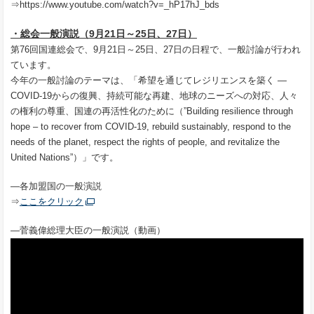
⇒https://www.youtube.com/watch?v=_hP17hJ_bds
・総会一般演説（9月21日～25日、27日）
第76回国連総会で、9月21日～25日、27日の日程で、一般討論が行われ
ています。
今年の一般討論のテーマは、「希望を通じてレジリエンスを築く ―
COVID-19からの復興、持続可能な再建、地球のニーズへの対応、人々
の権利の尊重、国連の再活性化のために（”Building resilience through
hope – to recover from COVID-19, rebuild sustainably, respond to the
needs of the planet, respect the rights of people, and revitalize the
United Nations”）」です。
―各加盟国の一般演説
⇒
ここをクリック
―菅義偉総理大臣の一般演説（動画）