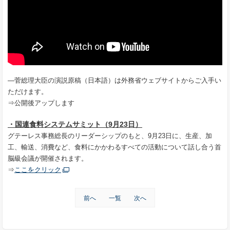
―菅総理大臣の演説原稿（日本語）は外務省ウェブサイトからご入手い
ただけます。
⇒公開後アップします
・国連食料システムサミット（9月23日）
グテーレス事務総長のリーダーシップのもと、9月23日に、生産、加
工、輸送、消費など、食料にかかわるすべての活動について話し合う首
脳級会議が開催されます。
⇒
ここをクリック
前へ
一覧
次へ