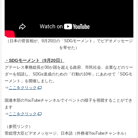
（日本の菅首相が、
9
月
20
日の「
SDG
モーメント」でビデオメッセージ
を寄せた）
・SDGモーメント（9月20日）
グテーレス事務総長が30か国を超える政府、市民社会、企業などのリー
ダーを招請し、SDGs達成のための「行動の10年」にあわせて「SDGモ
ーメント」を開催しました。
⇒
ここをクリック
国連本部のYouTubeチャンネルでイベントの様子を視聴することができ
ます
⇒
ここをクリック
（参照リンク）
菅総理大臣ビデオメッセージ、日本語（外務省YouTubeチャンネル）