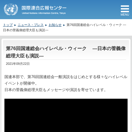
M
トップ
ニュース・プレス
お知らせ
第76回国連総会ハイレベル・ウィーク ―
日本の菅義偉総理大臣も演説―
ここから本文です。
第76回国連総会ハイレベル・ウィーク ―日本の菅義偉
総理大臣も演説―
2021年09月22日
国連本部で、第76回国連総会一般演説をはじめとする様々なハイレベル
イベントが開催中。
日本の菅義偉総理大臣もメッセージや演説を寄せています。