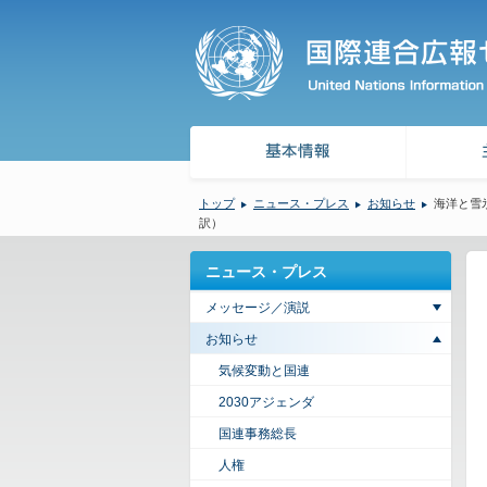
トップ
ニュース・プレス
お知らせ
海洋と雪氷
訳）
ニュース・プレス
メッセージ／演説
お知らせ
気候変動と国連
2030アジェンダ
国連事務総長
人権