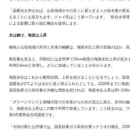
「温暖化を抑えれば、山岳地域やその近くに暮らす人々が給水量の変化
えることにも役立ちます」ジャイ氏はこう述べています。「統合水管理
による影響に取り組む機会を提供します」
氷は解け、海面は上昇
極地と山岳地域の氷河と氷床の融解は、海面水位上昇の加速のほか、高
報告書を見ると、20世紀には全世界で15cm程度の海面水位上昇が起
年間3.6mmと倍増し、さらに加速していることが分かります。
海面水位はこれから数世紀間、上昇を続けることになるでしょう。温室
温暖化が2°Cよりはるかに低く抑えられたとしても、2100年までに海面水
温室効果ガス排出量が大幅な増加を続ければ、海面水位上昇は60~110
「グリーンランドと南極大陸での氷床からの水の流入に加え、氷河の融
り、海面水位上昇はこの数十年間で加速しています」こう語るのは、ヴァ
第1作業部会共同議長です。
「今回の新たな評価では、温室効果ガス高排出量シナリオの場合、210