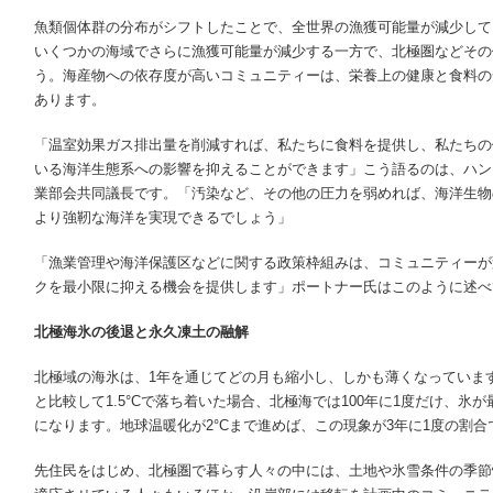
魚類個体群の分布がシフトしたことで、全世界の漁獲可能量が減少して
いくつかの海域でさらに漁獲可能量が減少する一方で、北極圏などその
う。海産物への依存度が高いコミュニティーは、栄養上の健康と食料の
あります。
「温室効果ガス排出量を削減すれば、私たちに食料を提供し、私たちの
いる海洋生態系への影響を抑えることができます」こう語るのは、ハンス
業部会共同議長です。「汚染など、その他の圧力を弱めれば、海洋生物
より強靭な海洋を実現できるでしょう」
「漁業管理や海洋保護区などに関する政策枠組みは、コミュニティーが
クを最小限に抑える機会を提供します」ポートナー氏はこのように述べ
北極海氷の後退と永久凍土の融解
北極域の海氷は、1年を通じてどの月も縮小し、しかも薄くなっていま
と比較して1.5°Cで落ち着いた場合、北極海では100年に1度だけ、氷
になります。地球温暖化が2°Cまで進めば、この現象が3年に1度の割
先住民をはじめ、北極圏で暮らす人々の中には、土地や氷雪条件の季節