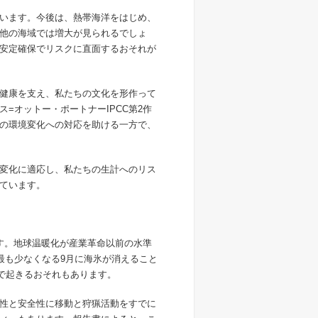
います。今後は、熱帯海洋をはじめ、
他の海域では増大が見られるでしょ
安定確保でリスクに直面するおそれが
健康を支え、私たちの文化を形作って
=オットー・ポートナーIPCC第2作
の環境変化への対応を助ける一方で、
変化に適応し、私たちの生計へのリス
ています。
す。地球温暖化が産業革命以前の水準
が最も少なくなる9月に海氷が消えること
合で起きるおそれもあります。
性と安全性に移動と狩猟活動をすでに