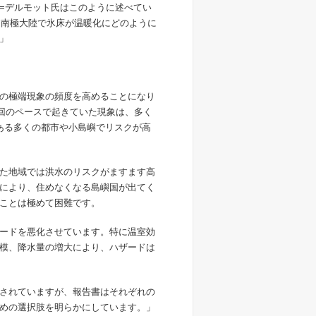
=デルモット氏はこのように述べてい
に南極大陸で氷床が温暖化にどのように
」
の極端現象の頻度を高めることになり
1回のペースで起きていた現象は、多く
ある多くの都市や小島嶼でリスクが高
た地域では洪水のリスクがますます高
により、住めなくなる島嶼国が出てく
ことは極めて困難です。
ードを悪化させています。特に温室効
模、降水量の増大により、ハザードは
されていますが、報告書はそれぞれの
めの選択肢を明らかにしています。」