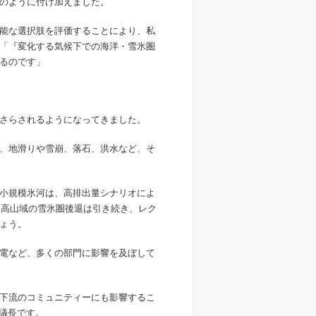
のように付け加えました。
能な選択肢を評価することにより、私
「『変化する気候下での海洋・雪氷圏
るのです」
さらされるようになってきました。
、地滑りや雪崩、落石、洪水など、そ
小規模氷河は、高排出量シナリオによ
す。高山域の雪氷圏後退は引き続き、レク
ょう。
電など、多くの部門に影響を及ぼして
下流のコミュニティーにも影響するこ
同議長です。