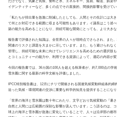
だけでなく、気象と気候、食料と水、エネルギー、貿易、輸送、娯楽や
イデンティティーなど、多くの点でその直接的、間接的影響を受けてい
「私たちが排出量を急激に削減したとしても、人間とその生計には大き
て何とか対応できる範囲に収まる可能性もあります」イ議長はこう述べ
築の能力を高めることになり、持続可能な開発にとっても、より大きな
報告書で評価された知識は、全世界の人々が現時点でさらされ、また、
関連のリスクと課題を大まかに示しています。また、もう避けられなく
管理し、持続可能な未来に向けてレジリエンスを高めるための選択肢も
とコミュニティーの能力や、利用できる資源によって、適応の内容が変
今回の報告書では、36カ国の100人を超える執筆者が、約7,000点の
雪氷圏に関する最新の科学文献を評価しました。
IPCC特別報告書は、12月にチリで開催される国連気候変動枠組条約締
迫った気候・環境関連の交渉に重要な科学的知見を提供することになり
「世界の海洋と雪氷圏は数十年にわたり、文字どおり気候変動の『暑さ
自然と人間には広範囲の深刻な影響が及んでいます」こう語るのは、コー
球上の海洋と雪氷圏が急激に変化していることで、人々は沿岸部の都市