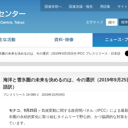
国連本部へ
国連決議・報告
用語集
サイト
縮小
標準
文字サイズ
圏の未来を決めるのは、今の選択（2019年9月25日付 IPCC プレスリリース・日本語
海洋と雪氷圏の未来を決めるのは、今の選択（2019年9月25日
語訳）
プレスリリース 19-089-J 2019年10月04日
モナコ、9月25日 –
気候変動に関する政府間パネル（IPCC）による最
氷圏の永続的変化に取り組むタイムリーで野心的、かつ協調的な対策を
ています。