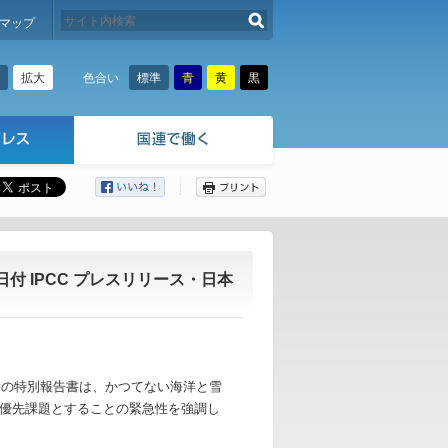
検索する
マップ
拡大
標準
青
黄
黒
色合い
ここから本文です。
付 IPCC プレスリリース・日本
新の特別報告書は、かつてない海洋と雪
優先課題とすることの緊急性を強調し