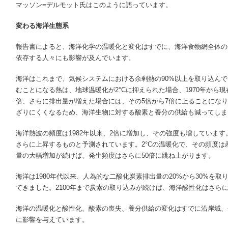
マッソン=デルモット氏はこのように語っています。
変わる海洋生態系
報告書によると、海洋化学の温暖化と変化はすでに、海洋食物網全体の
依存する人々にも影響が及んでいます。
海洋はこれまで、気候システムにおける余剰熱の90%以上を取り込んで
むことになる熱は、地球温暖化が2°Cに抑えられた場合、1970年から
倍、さらに排出量が増えた場合には、その5倍から7倍に上ることにな
ざりにくくなるため、海洋生物に対する酸素と養分の供給も減ってしま
海洋熱波の頻度は1982年以来、2倍に増加し、その強度も増していま
さらに上昇するものと予測されています。2°Cの温暖化で、その頻度は
量の大幅増加が続けば、発生頻度はさらに50倍に跳ね上がります。
海洋は1980年代以来、人為的な二酸化炭素排出量の20%から30%を
てきました。2100年まで炭素の取り込みが続けば、海洋酸性化はさら
海洋の温暖化と酸性化、酸素の喪失、養分供給の変化はすでに沿岸域、
に影響を与えています。