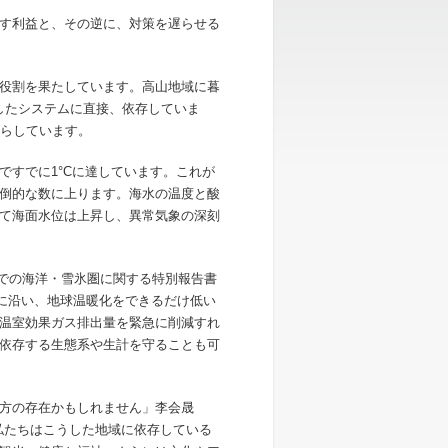
す利益と、その逆に、対策を遅らせる
役割を果たしています。高山地域に暮
こうしたシステムに直接、依存していま
暮らしています。
ですでに1°Cに達しています。これが
倒的な数に上ります。海水の温度と酸
て海面水位は上昇し、異常気象の深刻
候下での海洋・雪氷圏に関する特別報告書
標に沿い、地球温暖化をできるだけ低い
温室効果ガス排出量を緊急に削減すれ
依存する生態系や生計を守ることも可
方の存在かもしれません」李会晟
私たちはこうした地域に依存している