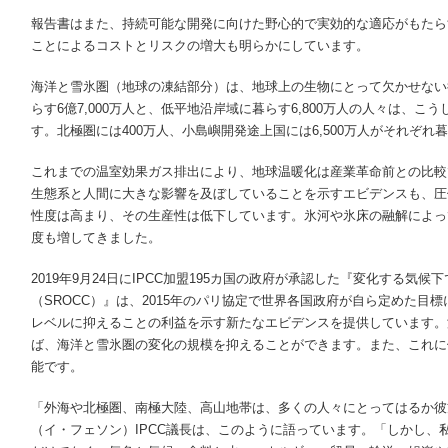
報告書はまた、持続可能な開発に向けた野心的で実効的な適応がもたら
ことによるコストとリスクの増大も明らかにしています。
海洋と雪氷圏（地球の凍結部分）は、地球上の生物にとって欠かせない
らす6億7,000万人と、低平地沿岸域に暮らす6,800万人の人々は、
す。北極圏には400万人、小島嶼開発途上国には6,500万人がそれぞれ
これまでの温室効果ガス排出により、地球温暖化は産業革命前との比較
生態系と人間に大きな影響を及ぼしていることを示すエビデンスも、圧
性度は高まり、その生産性は低下しています。氷河や氷床の融解によっ
度も増してきました。
2019年9月24日にIPCC加盟195カ国の政府が承認した『変化する気
（SROCC）』は、2015年のパリ協定で世界各国政府が自ら定めた目
レベルに抑えることの利益を示す新たなエビデンスを提供しています。
ば、海洋と雪氷圏の変化の規模を抑えることができます。また、これに
能です。
「外海や北極圏、南極大陸、高山地帯は、多くの人々にとってはるか彼
（イ・フェソン）IPCC議長は、このように語っています。「しかし、