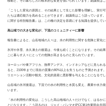
移動と、その暮らし方の根本的な変更を強いられています」副議長はこ
「こうした変化の原因と、その結果として生じた影響を理解し、実行可
たちは適応能力を高めることができます」副議長はこう語っています。
に関する特別報告書』は、この種の決定を容易にする知識を提供してい
高山域での大きな変化が、下流のコミュニティーに影響
報告書によると、山岳地域の人々は、水の利用性に関する危険と変化に
氷河や氷雪、永久凍土の後退は、今後も続くことになります。その結果
こに暮らす人々にとっての危険が高まるものと見られています。
ヨーロッパや東アフリカ、熱帯アンデス、インドネシアなどに見られる
ると、2100年までに現在の質量の80%以上を失うものと予測されま
リエーション活動や観光、文化的資産に悪影響を与えることになるでし
山岳域の氷河後退は、下流での水の利用性と水質も変え、農業や水力発
います。
「水の利用性の変化は、こうした高山地域の人々だけでなく、はるかに
とになります」こう語るのは、ジャイ・パンマオIPCC第1作業部会共