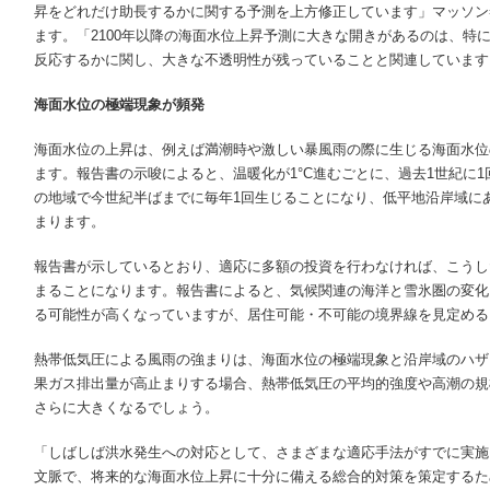
昇をどれだけ助長するかに関する予測を上方修正しています」マッソン
ます。「2100年以降の海面水位上昇予測に大きな開きがあるのは、特
反応するかに関し、大きな不透明性が残っていることと関連しています
海面水位の極端現象が頻発
海面水位の上昇は、例えば満潮時や激しい暴風雨の際に生じる海面水位
ます。報告書の示唆によると、温暖化が1°C進むごとに、過去1世紀に
の地域で今世紀半ばまでに毎年1回生じることになり、低平地沿岸域に
まります。
報告書が示しているとおり、適応に多額の投資を行わなければ、こうし
まることになります。報告書によると、気候関連の海洋と雪氷圏の変化
る可能性が高くなっていますが、居住可能・不可能の境界線を見定める
熱帯低気圧による風雨の強まりは、海面水位の極端現象と沿岸域のハザ
果ガス排出量が高止まりする場合、熱帯低気圧の平均的強度や高潮の規
さらに大きくなるでしょう。
「しばしば洪水発生への対応として、さまざまな適応手法がすでに実施
文脈で、将来的な海面水位上昇に十分に備える総合的対策を策定するた