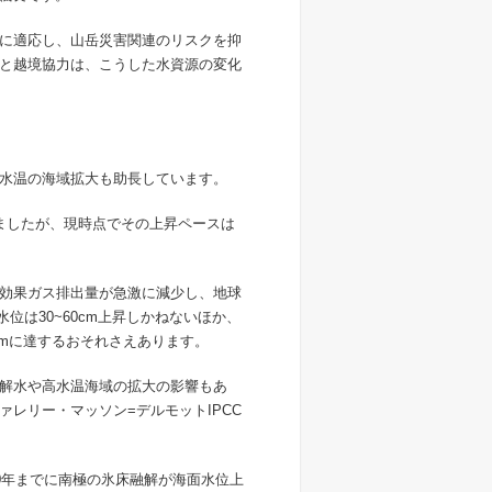
に適応し、山岳災害関連のリスクを抑
と越境協力は、こうした水資源の変化
水温の海域拡大も助長しています。
きましたが、現時点でその上昇ペースは
効果ガス排出量が急激に減少し、地球
位は30~60cm上昇しかねないほか、
cmに達するおそれさえあります。
解水や高水温海域の拡大の影響もあ
レリー・マッソン=デルモットIPCC
0年までに南極の氷床融解が海面水位上