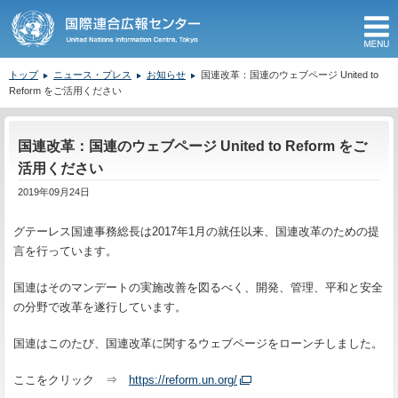
M
トップ
ニュース・プレス
お知らせ
国連改革：国連のウェブページ United to
Reform をご活用ください
ここから本文です。
国連改革：国連のウェブページ United to Reform をご
活用ください
2019年09月24日
グテーレス国連事務総長は2017年1月の就任以来、国連改革のための提
言を行っています。
国連はそのマンデートの実施改善を図るべく、開発、管理、平和と安全
の分野で改革を遂行しています。
国連はこのたび、国連改革に関するウェブページをローンチしました。
ここをクリック ⇒
https://reform.un.org/