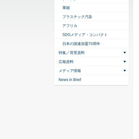
軍縮
プラスチック汚染
アフリカ
SDGメディア・コンパクト
日本の国連加盟70周年
特集／背景資料
広報資料
メディア情報
News in Brief