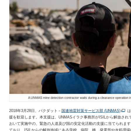
A UNMAS mine detection contractor waits during a clearance operation in
2018年3月28日、バクダット－
国連地雷対策サービス部 (UNMAS)
は
援を歓迎します。本支援は、UNMASイラク事務所がISILから解放さ
おいて実施中の、緊急の人道及び国の安定化活動の支援に当てられます
ており、ISILからの解放地域にある学校、病院、橋、発電所や水処理