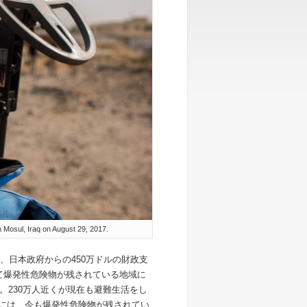
 Mosul, Iraq on August 29, 2017.
、日本政府からの450万ドルの財政支
れて爆発性危険物が残されている地域に
。230万人近くが現在も避難生活をし
場には、今も爆発性危険物が残されてい