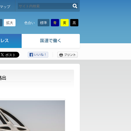
検索する
マップ
拡大
標準
青
黄
黒
色合い
ここから本文です。
拠出