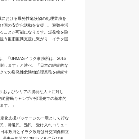
地域における爆発性危険物の処理業務を
び国の安定化活動を支援し、避難生活
ることが可能になります。爆発物を除
担う復旧復興支援に繋がり、イラク国
「UNMASイラク事務所は、2016
謝します」と述べ、「日本の継続的な
クでの爆発性危険物処理業務を継続す
ラクおよびシリアの脆弱な人々に対し
内避難民キャンプや帰還先での基本的
ます。」
安定化支援パッケージの一環として行な
民，帰還民、難民，受け入れコミュニ
、日本政府とイラク政府は外交関係樹立
、過去三年間で1280万ドルに及びま