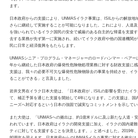
ます。
日本政府からの支援により、UNMASイラク事業は、ISILからの解放
さらに継続して実施することが可能になりました。これにより、人道及
を強いられているイラク国民の安全で威厳のある自主的な帰還を支援す
去する業務が先ず第一に実施され、続いてイラク政府や他の国連機関が
民に日常と経済復興をもたらします。
UNMASシニア・プログラム・マネージャーのロードハンマー・ペアーは、
年から継続した日本政府の爆発性危険物処理業務に対する財政支援に感
支援は、我々の必要不可欠な爆発性危険物除去の事業を持続させ、イラ
ることができる」と言及しました。
岩井文男在イラク日本大使は、「日本政府が，ISILの影響を受けたイ
て、補正予算を通じた支援を開始して4年になります。この支援は、国
ニーズへ対応するという日本の強固で誠実なコミットメントを示してい
また大使は、「UNMASへの拠出は、約1億米ドルに及ぶ新たな人道・
われています。日本政府はイラクの開発支援に加え、イラクの国内避難
ティに対しても支援することを決意します。」と述べました。2019年
80周年を迎えます。日本政府からのUNMASイラク事業に対する拠出は