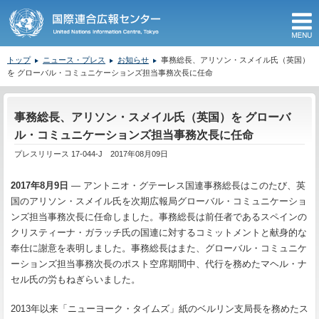
M
トップ
ニュース・プレス
お知らせ
事務総長、アリソン・スメイル氏（英国）
を グローバル・コミュニケーションズ担当事務次長に任命
ここから本文です。
事務総長、アリソン・スメイル氏（英国）を グローバ
ル・コミュニケーションズ担当事務次長に任命
プレスリリース 17-044-J 2017年08月09日
2017
年
8
月
9
日
― アントニオ・グテーレス国連事務総長はこのたび、英
国のアリソン・スメイル氏を次期広報局グローバル・コミュニケーショ
ンズ担当事務次長に任命しました。事務総長は前任者であるスペインの
クリスティーナ・ガラッチ氏の国連に対するコミットメントと献身的な
奉仕に謝意を表明しました。事務総長はまた、グローバル・コミュニケ
ーションズ担当事務次長のポスト空席期間中、代行を務めたマヘル・ナ
セル氏の労もねぎらいました。
2013年以来「ニューヨーク・タイムズ」紙のベルリン支局長を務めたス