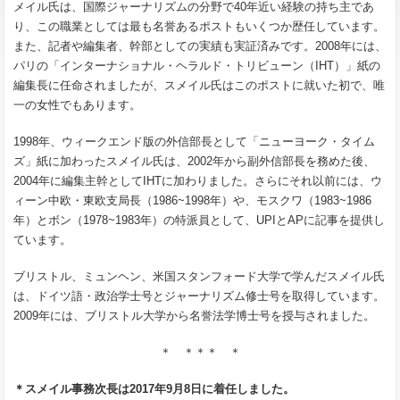
メイル氏は、国際ジャーナリズムの分野で40年近い経験の持ち主であ
り、この職業としては最も名誉あるポストもいくつか歴任しています。
また、記者や編集者、幹部としての実績も実証済みです。2008年には、
パリの「インターナショナル・ヘラルド・トリビューン（IHT）」紙の
編集長に任命されましたが、スメイル氏はこのポストに就いた初で、唯
一の女性でもあります。
1998年、ウィークエンド版の外信部長として「ニューヨーク・タイム
ズ」紙に加わったスメイル氏は、2002年から副外信部長を務めた後、
2004年に編集主幹としてIHTに加わりました。さらにそれ以前には、ウ
ィーン中欧・東欧支局長（1986~1998年）や、モスクワ（1983~1986
年）とボン（1978~1983年）の特派員として、UPIとAPに記事を提供し
ています。
ブリストル、ミュンヘン、米国スタンフォード大学で学んだスメイル氏
は、ドイツ語・政治学士号とジャーナリズム修士号を取得しています。
2009年には、ブリストル大学から名誉法学博士号を授与されました。
＊ ＊＊＊ ＊
＊スメイル事務次長は2017年9月8日に着任しました。