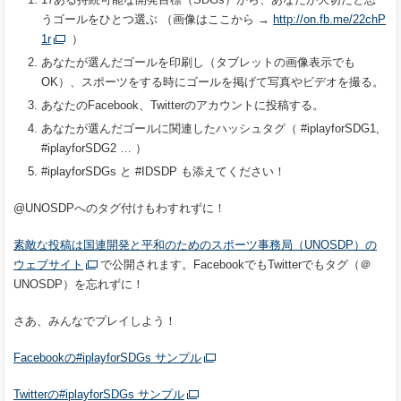
うゴールをひとつ選ぶ （画像はここから →
http://on.fb.me/22chP
1r
）
あなたが選んだゴールを印刷し（タブレットの画像表示でも
OK
）、スポーツをする時にゴールを掲げて写真やビデオを撮る。
あなたの
Facebook
、
Twitter
のアカウントに投稿する。
あなたが選んだゴールに関連したハッシュタグ（
#iplayforSDG1,
#iplayforSDG2 …
）
#iplayforSDGs
と
#IDSDP
も添えてください！
@
UNOSDP
へのタグ付けもわすれずに！
素敵な投稿は国連開発と平和のためのスポーツ事務局（
UNOSDP
）の
ウェブサイト
で公開されます。
Facebook
でも
Twitter
でもタグ（＠
UNOSDP
）を忘れずに！
さあ、みんなでプレイしよう！
Facebook
の
#iplayforSDGs
サンプル
Twitter
の
#iplayforSDGs
サンプル