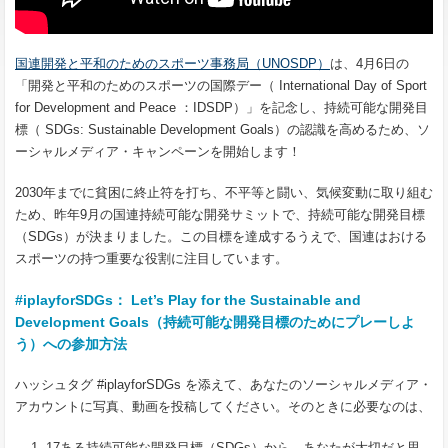
国連開発と平和のためのスポーツ事務局（
UNOSDP
）
は、
4
月
6
日の
「開発と平和のためのスポーツの国際デー（
International Day of Sport
for Development and Peace
：
IDSDP
）」を記念し、持続可能な開発目
標（
SDGs: Sustainable Development Goals
）の認識を高めるため、ソ
ーシャルメディア・キャンペーンを開始します！
2030
年までに貧困に終止符を打ち、不平等と闘い、気候変動に取り組む
ため、昨年
9
月の国連持続可能な開発サミットで、持続可能な開発目標
（
SDGs
）が決まりました。この目標を達成するうえで、国連はおける
スポーツの持つ重要な役割に注目しています。
#iplayforSDGs
：
Let’s Play for the Sustainable and
Development Goals
（持続可能な開発目標のためにプレーしよ
う）への参加方法
ハッシュタグ
#iplayforSDGs
を添えて、あなたのソーシャルメディア・
アカウントに写真、動画を投稿してください。そのときに必要なのは、
17
ある持続可能な開発目標（
SDGs
）から、あなたが大切だと思