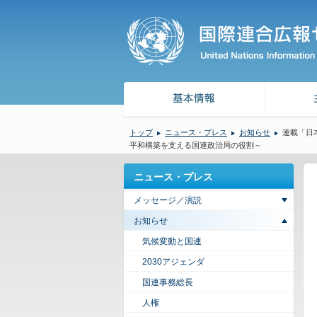
トップ
ニュース・プレス
お知らせ
連載「日
平和構築を支える国連政治局の役割～
ニュース・プレス
メッセージ／演説
お知らせ
気候変動と国連
2030アジェンダ
国連事務総長
人権