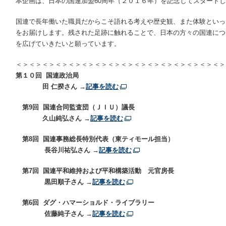
本企画は、
日本の国連加盟
60
周年（２０１６年）を記念してスタートし
国連で長年働いた職員だからこそ語れる考えや歴史観、また体験といっ
をお届けします。残された足跡に触れることで、日本の方々の国連につ
を広げていきたいと願っています。
＜＞＜＞＜＞＜＞＜＞＜＞＜＞＜＞＜＞＜＞＜＞＜＞＜＞＜＞＜＞＜＞
第１０回 国連政治局
田 仁揆さん →
記事を読む
第9回 国連合同監査団
（ＪＩＵ
）議長
久山純弘さん →
記事を読む
第8回 国連事務総長
特別代表（
東ティモール
担当）
長谷川祐弘さん →
記事を読む
第7回 国連平和維持および平和構築活動 元官房長
黒田順子さん →
記事を読む
第6回
ダグ・
ハマーショルド
・ライブラリー
佐藤純子さん →
記事を読む