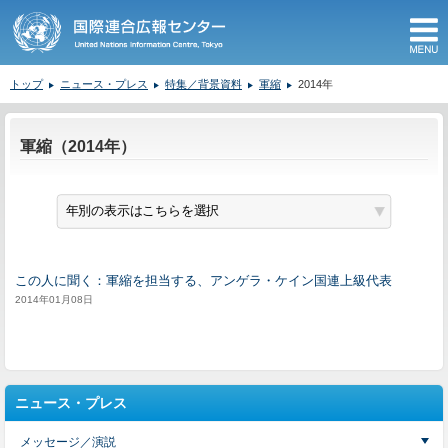
M
トップ
ニュース・プレス
特集／背景資料
軍縮
2014年
ここから本文です。
軍縮（2014年）
この人に聞く：軍縮を担当する、アンゲラ・ケイン国連上級代表
2014年01月08日
ニュース・プレス
メッセージ／演説