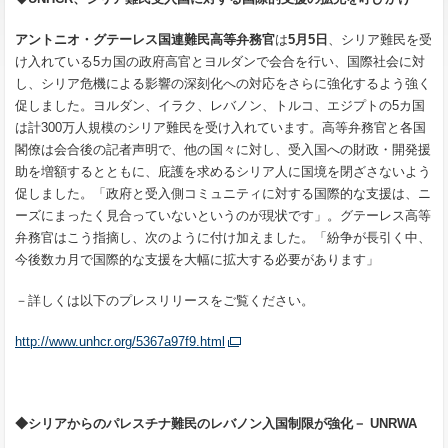
アントニオ・グテーレス国連難民高等弁務官
は
5
月
5
日
、シリア難民を受
け入れている5カ国の政府高官とヨルダンで会合を行い、国際社会に対
し、シリア危機による影響の深刻化への対応をさらに強化するよう強く
促しました。ヨルダン、イラク、レバノン、トルコ、エジプトの5カ国
は計300万人規模のシリア難民を受け入れています。高等弁務官と各国
閣僚は会合後の記者声明で、他の国々に対し、受入国への財政・開発援
助を増額するとともに、庇護を求めるシリア人に国境を閉ざさないよう
促しました。「政府と受入側コミュニティに対する国際的な支援は、ニ
ーズにまったく
見合っていないというのが現状です」。グテーレス高等
弁務官はこう指摘し、次のように付け加えました。「紛争が長引く中、
今後数カ月で国際的な支援を大幅に拡大する必要があります」
－詳しくは以下のプレスリリースをご覧ください。
http://www.unhcr.org/5367a97f9.html
◆シリアからのパレスチナ難民のレバノン入国制限が強化－
UNRWA