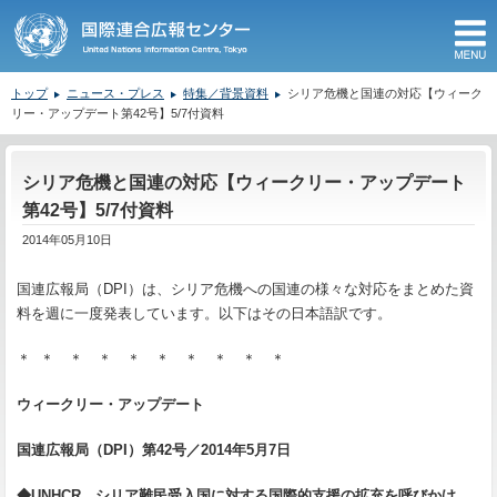
M
トップ
ニュース・プレス
特集／背景資料
シリア危機と国連の対応【ウィーク
リー・アップデート第42号】5/7付資料
ここから本文です。
シリア危機と国連の対応【ウィークリー・アップデート
第42号】5/7付資料
2014年05月10日
国連広報局（DPI）は、シリア危機への国連の様々な対応をまとめた資
料を週に一度発表しています。以下はその日本語訳です。
＊ ＊ ＊ ＊ ＊ ＊ ＊ ＊ ＊ ＊
ウィークリー・アップデート
国連広報局（
DPI
）第
42
号／
2014
年
5
月
7
日
◆
UNHCR
、シリア難民受入国に対する国際的支援の拡充を呼びかけ