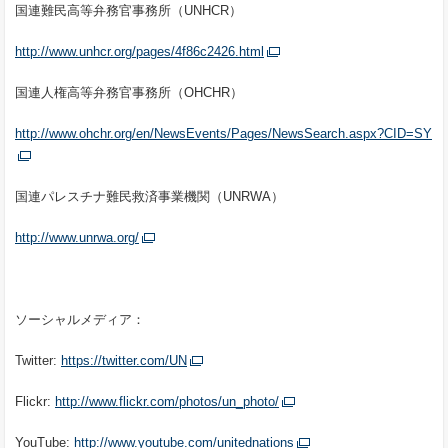
国連難民高等弁務官事務所（UNHCR）
http://www.unhcr.org/pages/4f86c2426.html
国連人権高等弁務官事務所（OHCHR）
http://www.ohchr.org/en/NewsEvents/Pages/NewsSearch.aspx?CID=SY
国連パレスチナ難民救済事業機関（UNRWA）
http://www.unrwa.org/
ソーシャルメディア：
Twitter:
https://twitter.com/UN
Flickr:
http://www.flickr.com/photos/un_photo/
YouTube:
http://www.youtube.com/unitednations