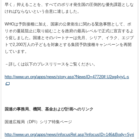
早く」抑えることを、すべてのポリオ発生国の圧倒的な優先課題としな
ければならないという合意に達しました。
WHOは予防接種に加え、国家の公衆衛生に関わる緊急事態として、ポ
リオの蔓延阻止に取り組むことを政府の最高レベルで正式に宣言するよ
う促しました。国連とそのパートナーは先月、シリア、イラク、エジプ
トで2,200万人の子どもを対象とする集団予防接種キャンペーンを再開
しています。
－詳しくは以下のプレスリリースをご覧ください。
http://www.un.org/apps/news/story.asp?NewsID=47720#.U2pg4yjyL-s
国連の事務局、機関、基金および計画へのリンク
国連広報局（DPI）シリア特集ページ
http://www.un.org/apps/news/infocusRel.asp?infocusID=146&Body=Syri