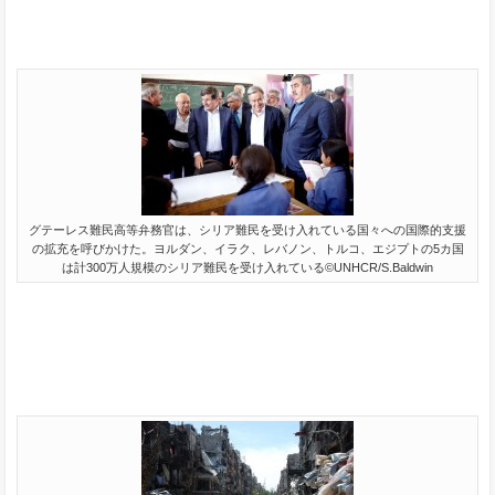
グテーレス難民高等弁務官は、シリア難民を受け入れている国々への国際的支援
の拡充を呼びかけた。ヨルダン、イラク、レバノン、トルコ、エジプトの5カ国
は計300万人規模のシリア難民を受け入れている©UNHCR/S.Baldwin