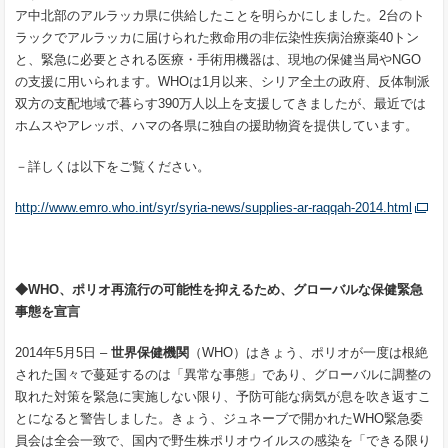
ア中北部のアルラッカ県に供給したことを明らかにしました。2台のト
ラックでアルラッカに届けられた救命用の非伝染性疾病治療薬40トン
と、緊急に必要とされる医療・手術用機器は、現地の保健当局やNGO
の支援に用いられます。WHOは1月以来、シリア全土の政府、反体制派
双方の支配地域で暮らす390万人以上を支援してきましたが、最近では
ホムスやアレッポ、ハマの各県に独自の援助物資を提供しています。
－詳しくは以下をご覧ください。
http://www.emro.who.int/syr/syria-news/supplies-ar-raqqah-2014.html
◆
WHO
、ポリオ再流行の可能性を抑えるため、グローバルな保健緊急
事態を宣言
2014年5月5日 –
世界保健機関
（WHO）はきょう、ポリオが一度は根絶
された国々で蔓延するのは「異常な事態」であり、グローバルに調整の
取れた対策を緊急に実施しない限り、予防可能な病気が息を吹き返すこ
とになると警告しました。きょう、ジュネーブで開かれたWHO緊急委
員会は全会一致で、国内で野生株ポリオウイルスの感染を「できる限り