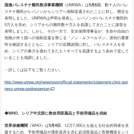
国連パレスチナ難民救済事業機関
（UNRWA）は
5
月
6
日
、数十人のパレ
スチナ難民がレバノンからシリアへ強制送還されたことに対し、懸念を
表明しました。UNRWAは声明を発表し、レバノンがパレスチナ難民約
5万人を含め、シリアからの難民数十万人を庇護してきたことに謝意を
表明しました。しかし、その一方で、安全保障理事会が、生命や自由の
危険が伴う国への強制送還を禁じる「ノン・ルフールマン」原則の重要
性を確認するとともに、シリアの近隣諸国に対し、パレスチナ人を含
め、シリアの暴力を逃れてきた人々すべてを庇護するよう改めて促して
いることも強調しました。
－詳しくは以下をご覧ください。
http://www.unrwa.org/newsroom/official-statements/statement-chris-gun
ness-unrwa-spokesperson
◆
WHO
、シリア中北部に救命用医薬品と手術用備品を供給
世界保健機関
（WHO）は
5
月
4
日
、11万7,000人を超える社会的弱者を支
援するため、手術用備品や透析器具を含む必須医薬品と医療機器をシリ