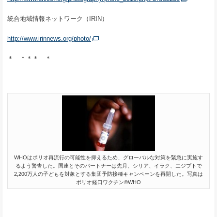
統合地域情報ネットワーク（IRIN）
http://www.irinnews.org/photo/
＊ ＊＊＊ ＊
WHOはポリオ再流行の可能性を抑えるため、グローバルな対策を緊急に実施す
るよう警告した。国連とそのパートナーは先月、シリア、イラク、エジプトで
2,200万人の子どもを対象とする集団予防接種キャンペーンを再開した。写真は
ポリオ経口ワクチン©WHO