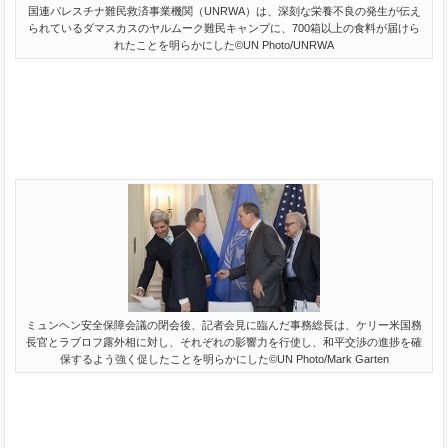
国連パレスチナ難民救済事業機関（UNRWA）は、深刻な栄養不良の発生が伝え
られているダマスカスのヤルムーク難民キャンプに、700箱以上の食料が届けら
れたことを明らかにした©UN Photo/UNRWA
ミュンヘン安全保障会議の閉会後、記者会見に臨んだ事務総長は、ケリー米国務
長官とラブロフ露外相に対し、それぞれの影響力を行使し、和平交渉の進捗を確
保するよう強く促したことを明らかにした©UN Photo/Mark Garten