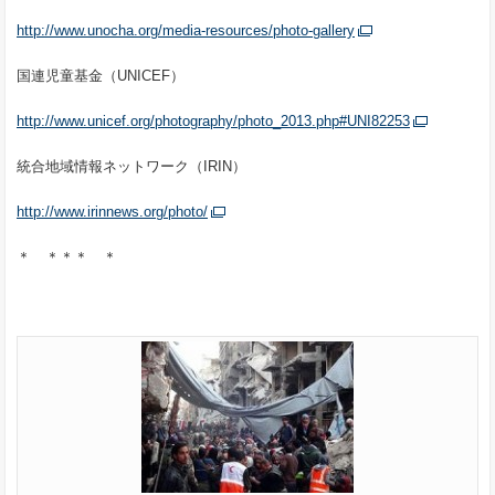
http://www.unocha.org/media-resources/photo-gallery
国連児童基金（UNICEF）
http://www.unicef.org/photography/photo_2013.php#UNI82253
統合地域情報ネットワーク（IRIN）
http://www.irinnews.org/photo/
＊ ＊＊＊ ＊