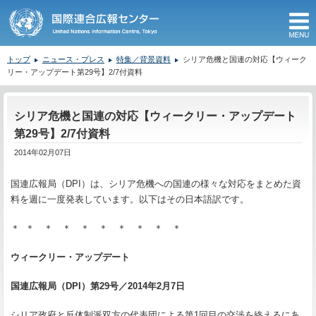
M
トップ
ニュース・プレス
特集／背景資料
シリア危機と国連の対応【ウィーク
リー・アップデート第29号】2/7付資料
ここから本文です。
シリア危機と国連の対応【ウィークリー・アップデート
第29号】2/7付資料
2014年02月07日
国連広報局（DPI）は、シリア危機への国連の様々な対応をまとめた資
料を週に一度発表しています。以下はその日本語訳です。
＊ ＊ ＊ ＊ ＊ ＊ ＊ ＊ ＊ ＊
ウィークリー・アップデート
国連広報局（
DPI
）第
29
号／
2014
年
2
月
7
日
シリア政府と反体制派双方の代表団による第1回目の交渉を終えるにあ