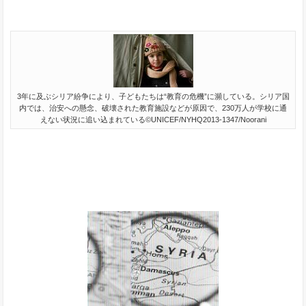
3年に及ぶシリア紛争により、子どもたちは“教育の危機”に瀕している。シリア国
内では、治安への懸念、破壊された教育施設などが原因で、230万人が学校に通
えない状況に追い込まれている©UNICEF/NYHQ2013-1347/Noorani