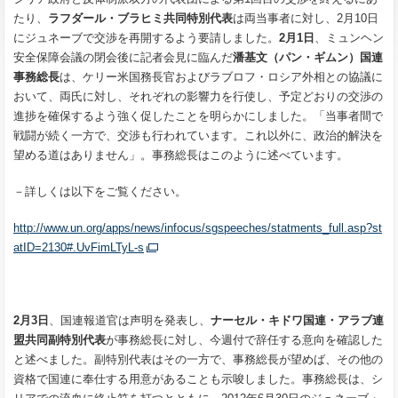
たり、
ラフダール・ブラヒミ共同特別代表
は両当事者に対し、2月10日
にジュネーブで交渉を再開するよう要請しました。
2
月
1
日
、ミュンヘン
安全保障会議の閉会後に記者会見に臨んだ
潘基文（パン・ギムン）
国連
事務総長
は、ケリー米国務長官およびラブロフ・ロシア外相との協議に
おいて、両氏に対し、それぞれの影響力を行使し、予定どおりの交渉の
進捗を確保するよう強く促したことを明らかにしました。「当事者間で
戦闘が続く一方で、交渉も行われています。これ以外に、政治的解決を
望める道はありません」。事務総長はこのように述べています。
－詳しくは以下をご覧ください。
http://www.un.org/apps/news/infocus/sgspeeches/statments_full.asp?st
atID=2130#.UvFimLTyL-s
2
月
3
日
、国連報道官は声明を発表し、
ナーセル・キドワ国連・アラブ連
盟共同副特別代表
が事務総長に対し、今週付で辞任する意向を確認した
と述べました。副特別代表はその一方で、事務総長が望めば、その他の
資格で国連に奉仕する用意があることも示唆しました。事務総長は、シ