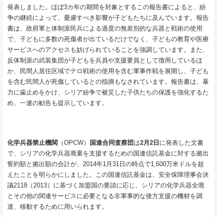
発表しました。ほぼ3カ年の期間を対象とするこの報告書によると、紛
争の継続によって、憂慮すべき影響が子どもたちに及んでいます。報告
書は、政府軍と体制派民兵による過度の無差別的な兵器と戦術の使用
で、子どもに多数の死傷者が出ているだけでなく、子どもの教育や医療
サービスへのアクセスも妨げられていることを強調しています。また、
反体制派の武装集団が子どもを兵員や支援要員として徴用しているほ
か、民間人居住区域でテロ戦術の使用を含む軍事作戦を展開し、子ども
を含む民間人が死傷しているとの指摘もなされています。報告書は、暴
力に歯止めをかけ、シリア紛争で被災した子供たちの保護を強化するた
め、一連の勧告も提示しています。
化学兵器禁止機関
（OPCW）
国連合同査察団
は
2
月
2
日
に発表した文書
で、シリアの化学兵器廃棄を支援するための国連信託基金に対する拠出
誓約額と拠出額の合計が、2014年1月31日の時点で1,600万米ドルを超
えたことを明らかにしました。この国連信託基金は、安全保障理事会決
議2118（2013）に基づく加盟国の要請に応じ、シリアの化学兵器全廃
とその他の関連サービスに必要となる非軍事的な後方支援の機材を調
達、移動するために用いられます。