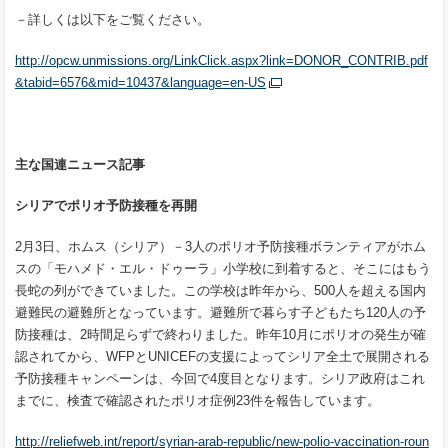
－詳しくは以下をご覧ください。
http://opcw.unmissions.org/LinkClick.aspx?link=DONOR_CONTRIB.pdf
&tabid=6576&mid=10437&language=en-US
主な国連ニュース記事
シリアでポリオ予防接種を再開
2月3日、ホムス（シリア）－3人のポリオ予防接種ボランティアがホム
スの「モハメド・エル・ドゥーラ」小学校に到着すると、そこにはもう
長蛇の列ができていました。この学校は昨年から、500人を超える国内
避難民の避難所となっています。避難所で暮らす子どもたち120人の予
防接種は、2時間足らずで終わりました。昨年10月にポリオの発生が確
認されてから、WFPとUNICEFの支援によってシリア全土で展開される
予防接種キャンペーンは、今回で4度目となります。シリア政府はこれ
までに、検査で確認されたポリオ症例23件を報告しています。
http://reliefweb.int/report/syrian-arab-republic/new-polio-vaccination-roun