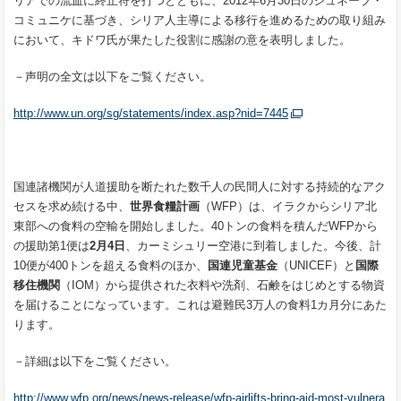
リアでの流血に終止符を打つとともに、2012年6月30日のジュネーブ・
コミュニケに基づき、シリア人主導による移行を進めるための取り組み
において、キドワ氏が果たした役割に感謝の意を表明しました。
－声明の全文は以下をご覧ください。
http://www.un.org/sg/statements/index.asp?nid=7445
国連諸機関が人道援助を断たれた数千人の民間人に対する持続的なアク
セスを求め続ける中、
世界食糧計画
（WFP）は、イラクからシリア北
東部への食料の空輸を開始しました。40トンの食料を積んだWFPから
の援助第1便は
2
月
4
日
、カーミシュリー空港に到着しました。今後、計
10便が400トンを超える食料のほか、
国連児童基金
（UNICEF）と
国際
移住機関
（IOM）から提供された衣料や洗剤、石鹸をはじめとする物資
を届けることになっています。これは避難民3万人の食料1カ月分にあた
ります。
－詳細は以下をご覧ください。
http://www.wfp.org/news/news-release/wfp-airlifts-bring-aid-most-vulnera