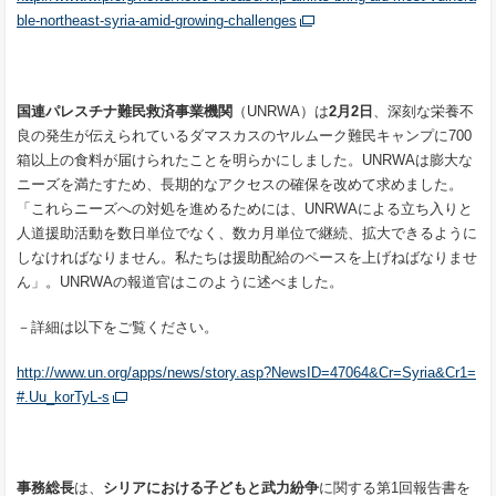
ble-northeast-syria-amid-growing-challenges
国連パレスチナ難民救済事業機関
（UNRWA）は
2
月
2
日
、深刻な栄養不
良の発生が伝えられているダマスカスのヤルムーク難民キャンプに700
箱以上の食料が届けられたことを明らかにしました。UNRWAは膨大な
ニーズを満たすため、長期的なアクセスの確保を改めて求めました。
「これらニーズへの対処を進めるためには、UNRWAによる立ち入りと
人道援助活動を数日単位でなく、数カ月単位で継続、拡大できるように
しなければなりません。私たちは援助配給のペースを上げねばなりませ
ん」。UNRWAの報道官はこのように述べました。
－詳細は以下をご覧ください。
http://www.un.org/apps/news/story.asp?NewsID=47064&Cr=Syria&Cr1=
#.Uu_korTyL-s
事務総長
は、
シリアにおける子どもと武力紛争
に関する第1回報告書を