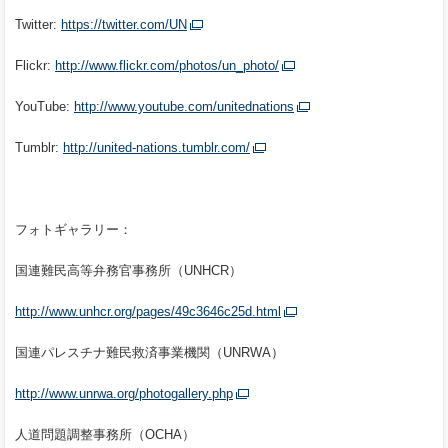
Twitter:
https://twitter.com/UN
Flickr:
http://www.flickr.com/photos/un_photo/
YouTube:
http://www.youtube.com/unitednations
Tumblr:
http://united-nations.tumblr.com/
フォトギャラリー：
国連難民高等弁務官事務所（UNHCR）
http://www.unhcr.org/pages/49c3646c25d.html
国連パレスチナ難民救済事業機関（UNRWA）
http://www.unrwa.org/photogallery.php
人道問題調整事務所（OCHA）