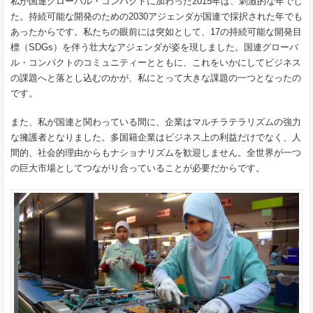
私が国連グローバル・コンパクトに加わった2015年は、刺激的な年でし
た。持続可能な開発のための2030アジェンダが国連で採択された年でも
あったからです。私たちの眼前には突如として、17の持続可能な開発目
標（SDGs）を伴う壮大なアジェンダが姿を現しました。国連グローバ
ル・コンパクトのコミュニティーとともに、これをいかにしてビジネス
の課題へと落とし込むのかが、私にとって大きな課題の一つとなったの
です。
また、私が国連と関わっている間に、企業はマルチラテラリズムの強力
な擁護者となりました。多国籍企業はビジネス上の利益だけでなく、人
間的、社会的理由からもナショナリズムを歓迎しません。全世界が一つ
の巨大市場としてつながり合っていることが必要だからです。