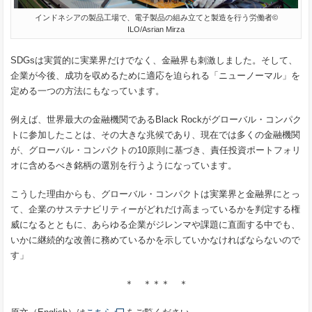
インドネシアの製品工場で、電子製品の組み立てと製造を行う労働者©
ILO/Asrian Mirza
SDGsは実質的に実業界だけでなく、金融界も刺激しました。そして、
企業が今後、成功を収めるために適応を迫られる「ニューノーマル」を
定める一つの方法にもなっています。
例えば、世界最大の金融機関であるBlack Rockがグローバル・コンパク
トに参加したことは、その大きな兆候であり、現在では多くの金融機関
が、グローバル・コンパクトの10原則に基づき、責任投資ポートフォリ
オに含めるべき銘柄の選別を行うようになっています。
こうした理由からも、グローバル・コンパクトは実業界と金融界にとっ
て、企業のサステナビリティーがどれだけ高まっているかを判定する権
威になるとともに、あらゆる企業がジレンマや課題に直面する中でも、
いかに継続的な改善に務めているかを示していかなければならないので
す」
＊ ＊＊＊ ＊