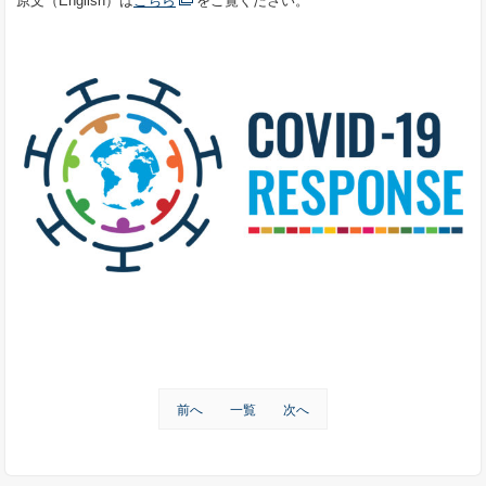
原文（English）は
こちら
をご覧ください。
前へ
一覧
次へ