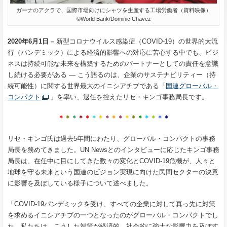
ガーナのアクラで、国際市場向けにシャツを生産する工場労働者（資料映像）
©World Bank/Dominic Chavez
2020年6月1日 –
新型コロナウイルス感染症（COVID-19）の世界的大流
行（パンデミック）による経済的影響への対応に苦心する中でも、ビジ
ネスは持続可能な未来を構築するためのパートナーとしての責任を意識
し続ける必要がある ― こう語るのは、企業のサステナビリティー（持
続可能性）に関する世界最大のイニシアチブである「
国連グローバル・
コンパクト
」を率い、退任を控えたリセ・キンゴ事務局長です。
＊
＊
＊
＊
＊
＊
＊
＊
＊
＊
＊
＊
＊
＊
＊
＊
＊
リセ・キンゴ氏は過去5年間にわたり、グローバル・コンパクトの事務
局長を務めてきました。UN Newsとのインタビューに応じたキンゴ事務
局長は、在任中に目にしてきた数々の変化とCOVID-19危機が、人々と
地球を守る未来という国連のビジョン実現に向けた民間セクターの決意
に影響を及ぼしている様子について述べました。
「COVID-19パンデミックを受け、すべての企業に対して真っ先に対策
を求めるイニシアチブの一つとなったのがグローバル・コンパクトでし
た。私たちは、こうした対策が経済的、社会的に強大な影響力を及ぼす