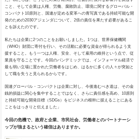
こと、そして企業は人権、労働、腐敗防止、環境に関するグローバル・
コンパクト10原則と、国連が定める変革への青写真である持続可能な開
発のための2030アジェンダについて、2倍の責任を果たす必要があるこ
とを訴えたのです。
私たちは企業に2つのことをお願いしました。1つは、世界保健機関
（WHO）財団に寄付を行い、その活動に必要な資金が得られるよう支
援すること。もう一つは人権、安全、そして雇用の維持という点で、従
業員を守ることです。今回のパンデミックでは、インフォーマル経済で
最も弱い立場に置かれた労働者をはじめ、はるかに多くの人々が突如と
して職を失うと見られるからです。
国連グローバル・コンパクトは企業に対し、今後進むべき道は、その金
銭的損益に関心を集中することではなく、さらに責任感を高め、10原則
と持続可能な開発目標（SDGs）をビジネスの根幹に据えることにある
ことをはっきりと伝えました」
今回の危機で、政府と企業、市民社会、労働者とのパートナーシ
ップが強まるという確信はありますか。