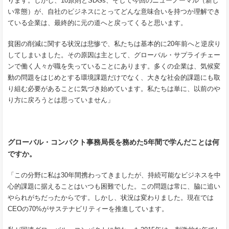
ります。しかし、10原則とSDGs、そして今回のニューノーマル（新し
い常態）が、自社のビジネスにとってどんな意味合いを持つか理解でき
ている企業は、最終的に元の道へと戻ってくると思います。
貧困の削減に関する状況は悲惨で、私たちは基本的に20年前へと逆戻り
してしまいました。その原因は主として、グローバル・サプライチェー
ンで働く人々が職を失っていることにあります。多くの企業は、気候変
動の問題をはじめとする環境課題だけでなく、大きな社会的課題にも取
り組む必要があることに気づき始めています。私たちは単に、以前のや
り方に戻ろうとは思っていません」
グローバル・コンパクト事務局長を務めた5年間で学んだことは何
ですか。
「この分野に私は30年間携わってきましたが、持続可能なビジネスを中
心的課題に据えることはいつも困難でした。この問題は常に、脇に追い
やられがちだったからです。しかし、状況は変わりました。現在では
CEOの70%がサステナビリティーを推進しています。