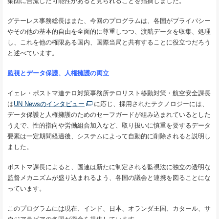
集団に合流した可能性があると見られることを指摘しました。
グテーレス事務総長はまた、今回のプログラムは、各国がプライバシー
やその他の基本的自由を全面的に尊重しつつ、渡航データを収集、処理
し、これを他の権限ある国内、国際当局と共有することに役立つだろう
と述べています。
監視とデータ保護、人権擁護の両立
イェレ・ポストマ連テロ対策事務所テロリスト移動対策・航空安全課長
は
UN Newsのインタビュー
に応じ、採用されたテクノロジーには、
データ保護と人権擁護のためのセーフガードが組み込まれているとした
うえで、性的指向や労働組合加入など、取り扱いに慎重を要するデータ
要素は一定期間経過後、システムによって自動的に削除されると説明し
ました。
ポストマ課長によると、国連は新たに制定される監視法に独立の透明な
監督メカニズムが盛り込まれるよう、各国の議会と連携を図ることにな
っています。
このプログラムには現在、インド、日本、オランダ王国、カタール、サ