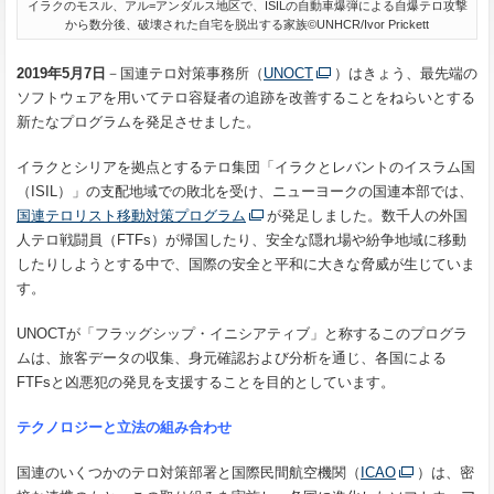
イラクのモスル、アル=アンダルス地区で、ISILの自動車爆弾による自爆テロ攻撃
から数分後、破壊された自宅を脱出する家族©UNHCR/Ivor Prickett
2019
年
5
月
7
日
－国連テロ対策事務所（
UNOCT
）はきょう、最先端の
ソフトウェアを用いてテロ容疑者の追跡を改善することをねらいとする
新たなプログラムを発足させました。
イラクとシリアを拠点とするテロ集団「イラクとレバントのイスラム国
（ISIL）」の支配地域での敗北を受け、ニューヨークの国連本部では、
国連テロリスト移動対策プログラム
が発足しました。数千人の外国
人テロ戦闘員（FTFs）が帰国したり、安全な隠れ場や紛争地域に移動
したりしようとする中で、国際の安全と平和に大きな脅威が生じていま
す。
UNOCTが「フラッグシップ・イニシアティブ」と称するこのプログラ
ムは、旅客データの収集、身元確認および分析を通じ、各国による
FTFsと凶悪犯の発見を支援することを目的としています。
テクノロジーと立法の組み合わせ
国連のいくつかのテロ対策部署と国際民間航空機関（
ICAO
）は、密