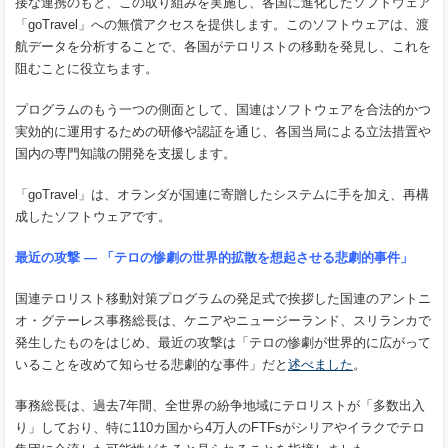
接な連携のもと、この取り組みを実施し、各国に進化したソフトウェア
「goTravel」への無償アクセスを提供します。このソフトウェアは、渡
航データを分析することで、各国がテロリストの移動を発見し、これを
阻むことに役立ちます。
プログラムのもう一つの側面として、国連はソフトウェアを合法的かつ
実効的に運用するための研修や認証を通じ、各国当局による立法措置や
国内の専門知識の開発を支援します。
「goTravel」は、オランダが国連に寄贈したシステムに手を加え、再構
成したソフトウェアです。
最近の攻撃
―
「テロの惨劇の世界的拡散を想起させる悲劇的事件」
国連テロリスト移動対策プログラムの発足式で挨拶した国連のアントニ
オ・グテーレス事務総長は、ケニアやニュージーランド、スリランカで
発生したものをはじめ、最近の攻撃は「テロの惨劇が世界的に広がって
いることを改めて知らせる悲劇的な事件」だと
述べました
。
事務総長は、過去7年間、全世界の紛争地域にテロリストが「多数出入
り」しており、特に110カ国から4万人のFTFsがシリアやイラクでテロ