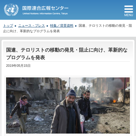
M
トップ
ニュース・プレス
特集／背景資料
国連、テロリストの移動の発見・阻
止に向け、革新的なプログラムを発表
ここから本文です。
国連、テロリストの移動の発見・阻止に向け、革新的な
プログラムを発表
2019年05月15日