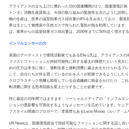
アライアンスの立ち上げに携わった10の国連機関の1つ、国連環境計画
トンダ）消費生産課長は、今回の取り組みの緊急性を次のように説明し
物の生産は、世界の温室効果ガス排出量の8%を生み出しており、製造
界は主として無煙炭や天然ガスで作られた電気や熱を利用しています。
ば、業界からの温室効果ガス排出量は、2030年までに50%近く増大す
インフルエンサーの力
英国のアーティストで環境活動家でもあるElle L氏は、アライアンスの発
ファストファッションが持続可能性に対する最大の障壁だという見方に
めの圧力は本当に強く、過剰生産と過剰消費に歯止めをかけられるブレ
して、自分たちが何を買っているのかを人々が把握できるようにしたり
クロプラスチック危機も助長している合成繊維に税金をかけたり、これ
剰消費に関する思考回路を変えたりすることが必要です」
特に最近の10年間ではますます、ソーシャルメディアの「インフルエ
ションの悪影響を可視化するようなメッセージを広めています。ケニア
フスタイル関連のブロガーで、受賞歴もあるLucia Musau（ルシア
UN Newsは、国連環境総会で持続可能なファッションに関する話し