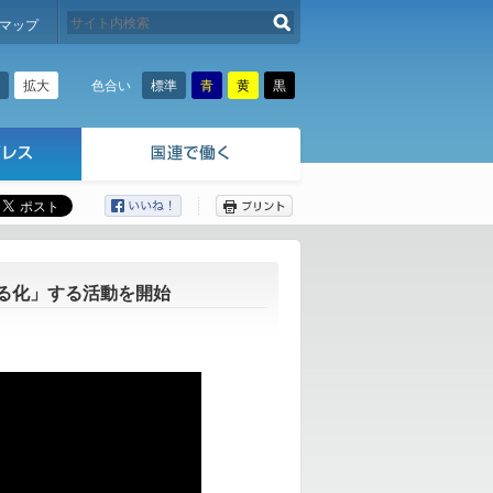
検索する
マップ
拡大
標準
青
黄
黒
色合い
ここから本文です。
る化」する活動を開始