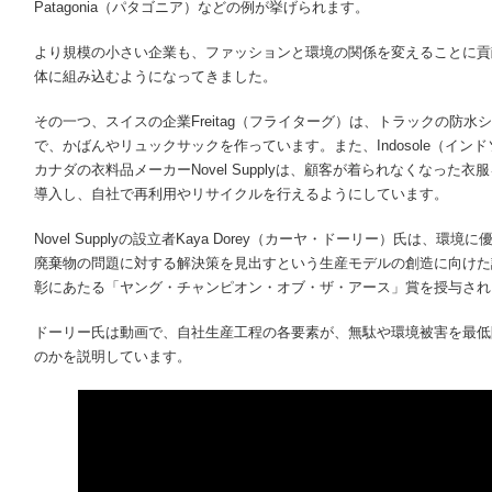
Patagonia（パタゴニア）などの例が挙げられます。
より規模の小さい企業も、ファッションと環境の関係を変えることに貢
体に組み込むようになってきました。
その一つ、スイスの企業Freitag（フライターグ）は、トラックの防
で、かばんやリュックサックを作っています。また、Indosole（イ
カナダの衣料品メーカーNovel Supplyは、顧客が着られなくなった
導入し、自社で再利用やリサイクルを行えるようにしています。
Novel Supplyの設立者Kaya Dorey（カーヤ・ドーリー）氏は、
廃棄物の問題に対する解決策を見出すという生産モデルの創造に向けた
彰にあたる「ヤング・チャンピオン・オブ・ザ・アース」賞を授与され
ドーリー氏は動画で、自社生産工程の各要素が、無駄や環境被害を最低
のかを説明しています。