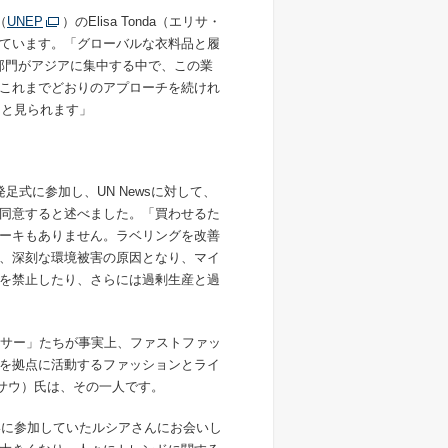
（
UNEP
）のElisa Tonda（エリサ・
ています。「グローバルな衣料品と履
部門がアジアに集中する中で、この業
これまでどおりのアプローチを続けれ
ると見られます」
足式に参加し、UN Newsに対して、
同意すると述べました。「買わせるた
ーキもありません。ラベリングを改善
、深刻な環境被害の原因となり、マイ
を禁止したり、さらには過剰生産と過
ンサー」たちが事実上、ファストファッ
を拠点に活動するファッションとライ
・ムサウ）氏は、その一人です。
合いに参加していたルシアさんにお会いし