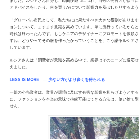
ました。ルシアさん自身も、時間が経つにつれ、自分の発言力が徐々に
アドバイスをしたり、何を買うかについて影響力を及ぼしたりするよう
「グローバル市民として、私たちには果たすべき大きな役割があります
ョンについて、ますます意識を高めています。単に流行っているからと
時代は終わったんです。もしケニアのデザイナーにプロモートを依頼さ
すね、どうやってその服を作ったかっていうことを」こう語るルシアさ
しています。
ルシアさんは「消費者が意識を高める中で、業界はそのニーズに適応せ
えました。
LESS IS MORE
―
少ない方がより多くを得られる
一部の小売業者は、業界が環境に及ぼす有害な影響を和らげようとする
に、ファッションを本当の意味で持続可能にできる方法は、使い捨て型
せん。