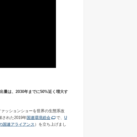
出量は、
2030
年までに
50%
近く増大す
ファッションショーを世界の生態系改
された2019年
国連環境総会
で、
U
の国連アライアンス
）を立ち上げまし