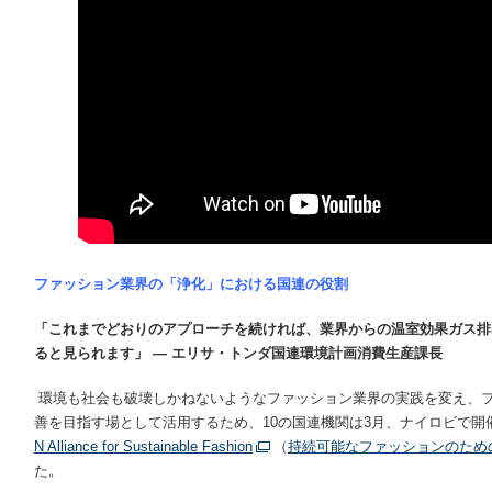
ファッション業界の「浄化」における国連の役割
「これまでどおりのアプローチを続ければ、業界からの温室効果ガス排
ると見られます」
―
エリサ・トンダ国連環境計画消費生産課長
環境も社会も破壊しかねないようなファッション業界の実践を変え、
善を目指す場として活用するため、10の国連機関は3月、ナイロビで開催
N Alliance for Sustainable Fashion
（
持続可能なファッションのため
た。