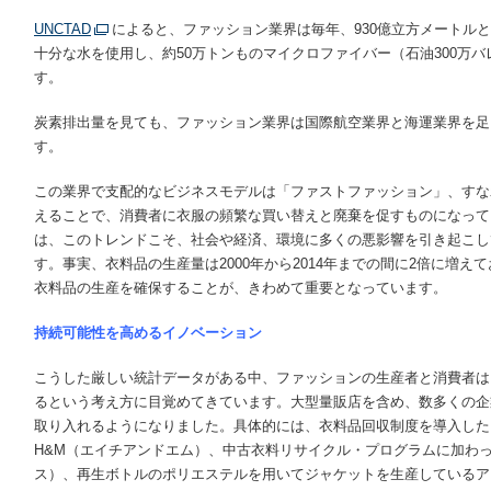
UNCTAD
によると、ファッション業界は毎年、930億立方メートルと
十分な水を使用し、約50万トンものマイクロファイバー（石油300万
す。
炭素排出量を見ても、ファッション業界は国際航空業界と海運業界を足
す。
この業界で支配的なビジネスモデルは「ファストファッション」、すな
えることで、消費者に衣服の頻繁な買い替えと廃棄を促すものになって
は、このトレンドこそ、社会や経済、環境に多くの悪影響を引き起こし
す。事実、衣料品の生産量は2000年から2014年までの間に2倍に増
衣料品の生産を確保することが、きわめて重要となっています。
持続可能性を高めるイノベーション
こうした厳しい統計データがある中、ファッションの生産者と消費者は
るという考え方に目覚めてきています。大型量販店を含め、数多くの企
取り入れるようになりました。具体的には、衣料品回収制度を導入した
H&M（エイチアンドエム）、中古衣料リサイクル・プログラムに加わっ
ス）、再生ボトルのポリエステルを用いてジャケットを生産しているア