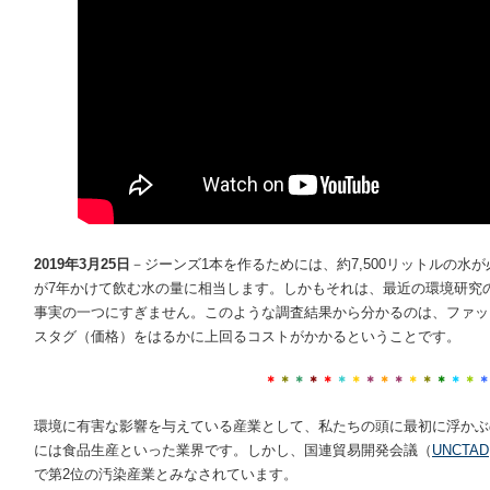
2019
年
3
月
25
日
－
ジーンズ1本を作るためには、約7,500リットルの水
が7年かけて飲む水の量に相当します。しかもそれは、最近の環境研究
事実の一つにすぎません。このような調査結果から分かるのは、ファッ
スタグ（価格）をはるかに上回るコストがかかるということです。
＊
＊
＊
＊
＊
＊
＊
＊
＊
＊
＊
＊
＊
＊
＊
環境に有害な影響を与えている産業として、私たちの頭に最初に浮かぶ
には食品生産といった業界です。しかし、国連貿易開発会議（
UNCTAD
で第2位の汚染産業とみなされています。