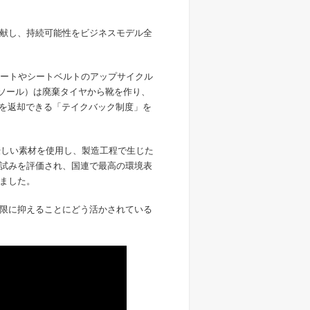
献し、持続可能性をビジネスモデル全
水シートやシートベルトのアップサイクル
ンドソール）は廃棄タイヤから靴を作り、
衣服を返却できる「テイクバック制度」を
環境に優しい素材を使用し、製造工程で生じた
試みを評価され、国連で最高の環境表
ました。
限に抑えることにどう活かされている