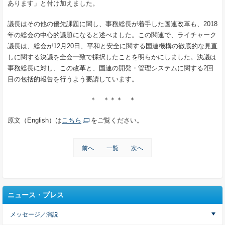
あります」と付け加えました。
議長はその他の優先課題に関し、事務総長が着手した国連改革も、2018
年の総会の中心的議題になると述べました。この関連で、ライチャーク
議長は、総会が12月20日、平和と安全に関する国連機構の徹底的な見直
しに関する決議を全会一致で採択したことを明らかにしました。決議は
事務総長に対し、この改革と、国連の開発・管理システムに関する2回
目の包括的報告を行うよう要請しています。
＊ ＊＊＊ ＊
原文（English）は
こちら
をご覧ください。
前へ
一覧
次へ
ニュース・プレス
メッセージ／演説