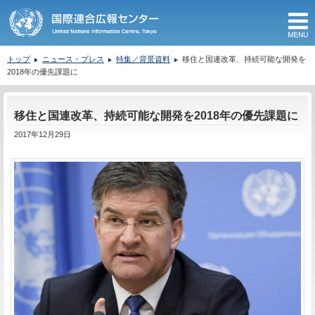
M
トップ
ニュース・プレス
特集／背景資料
移住と国連改革、持続可能な開発を
2018年の優先課題に
ここから本文です。
移住と国連改革、持続可能な開発を2018年の優先課題に
2017年12月29日