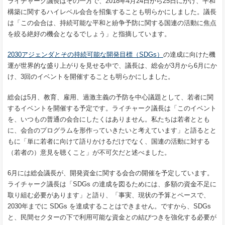
ライチャーク議長はその一方で、2018年4月24日から25日にかけ、平和
構築に関するハイレベル会合を招集することも明らかにしました。議長
は「この会合は、持続可能な平和と紛争予防に関する国連の活動に焦点
を絞る絶好の機会となるでしょう」と指摘しています。
2030アジェンダ
とその持続可能な開発目標（
SDGs
）
の達成に向けた機
運が世界的な盛り上がりを見せる中で、議長は、総会が3月から6月にか
け、3回のイベントを開催することも明らかにしました。
総会は5月、教育、雇用、過激主義の予防を中心議題として、若者に関
するイベントを開催する予定です。ライチャーク議長は「このイベント
を、いつもの普通の会合にしたくはありません。私たちは若者ととも
に、会合のプログラムを形作っていきたいと考えています」と語るとと
もに「単に若者に向けて語りかけるだけでなく、国連の活動に対する
（若者の）意見を聴くこと」が不可欠だと述べました。
6月には総会議長が、開発資金に関する会合の開催を予定しています。
ライチャーク議長は「
SDGs
の達成を図るためには、多額の資金不足に
取り組む必要があります」と語り、「事実、現状の予算とペースで、
2030年までに SDGs を達成することはできません。ですから、SDGs
と、民間セクターの下で利用可能な資金との結びつきを強化する必要が