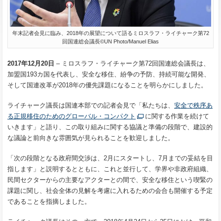
年末記者会見に臨み、2018年の展望について語るミロスラフ・ライチャーク第72
回国連総会議長©UN Photo/Manuel Elias
2017年12月20日
– ミロスラフ・ライチャーク第72回国連総会議長は、
加盟国193カ国を代表し、安全な移住、紛争の予防、持続可能な開発、
そして国連改革が2018年の優先課題になることを明らかにしました。
ライチャーク議長は国連本部での記者会見で「私たちは、
安全で秩序あ
る正規移住のためのグローバル・コンパクト
に関する作業を続けて
いきます」と語り、この取り組みに関する協議と準備の段階で、建設的
な議論と前向きな雰囲気が見られることを歓迎しました。
「次の段階となる政府間交渉は、2月にスタートし、7月までの妥結を目
指します」と説明するとともに、これと並行して、学界や非政府組織、
民間セクターからの主要なアクターとの間で、安全な移住という喫緊の
課題に関し、社会全体の見解を考慮に入れるための会合も開催する予定
であることを指摘しました。