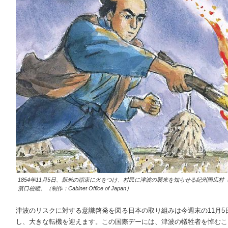
1854年11月5日、新米の稲束に火をつけ、村民に津波の襲来を知らせる紀州国広
濱口梧陵。（制作：Cabinet Office of Japan）
津波のリスクに対する意識啓発を図る日本の取り組みは今週末の11月
し、大きな転機を迎えます。この国際デーには、津波の犠牲者を悼むこ