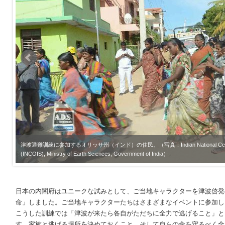
Prev
：
津波避難訓練に参加するオリッサ州（インド）の住民。（写真：Indian National Centre for O
(INCOIS), Ministry of Earth Sciences, Government of India）
日本の内閣府はユニークな試みとして、ご当地キャラクターを津波啓発
命」しました。ご当地キャラクターたちはさまざまなイベントに参加し
こうした訓練では「津波が来たら各自がただちに全力で逃げること」と
す。家族と逃げる場所を決めておくこと、そして自らの命を守るべく全