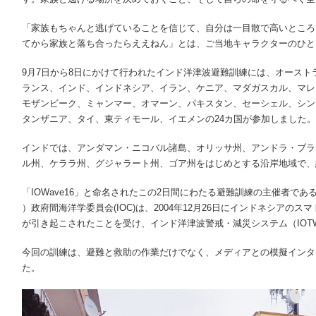
「家族もちゃんと逃げていることを信じて、自分は一目散で高いところ
てから家族と落ち合ったらええねん」とは、ご当地キャラクターのひと
9月7日から8日にかけて行われたインド洋津波避難訓練には、オース
ランス、インド、インドネシア、イラン、ケニア、マダガスカル、マレ
モザンビーク、ミャンマー、オマーン、パキスタン、セーシェル、シン
タンザニア、タイ、東ティモール、イエメンの24カ国が参加しました。
インドでは、アンダマン・ニコバル諸島、オリッサ州、アンドラ・ブラ
ル州、ケララ州、グジャラート州、ゴア州をはじめとする沿岸地域で、約3
「IOWave16」と命名されたこの2日間にわたる避難訓練の主催者で
）政府間海洋学委員会(IOC)は、2004年12月26日にインドネシアの
が引き起こされたことを受け、インド洋津波警戒・減災システム（IOT
今回の訓練は、避難と救助の作業だけでなく、メディアとの模擬インタ
た。