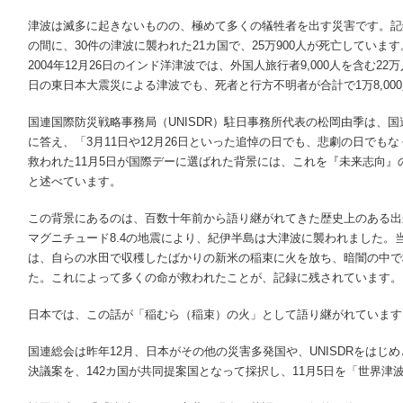
津波は滅多に起きないものの、極めて多くの犠牲者を出す災害です。記録を
の間に、30件の津波に襲われた21カ国で、25万900人が死亡してい
2004年12月26日のインド洋津波では、外国人旅行者9,000人を含む22
日の東日本大震災による津波でも、死者と行方不明者が合計で1万8,00
国連国際防災戦略事務局（UNISDR）駐日事務所代表の松岡由季は、
に答え、「3月11日や12月26日といった追悼の日でも、悲劇の日でも
救われた11月5日が国際デーに選ばれた背景には、これを『未来志向
と述べています。
この背景にあるのは、百数十年前から語り継がれてきた歴史上のある出来事
マグニチュード8.4の地震により、紀伊半島は大津波に襲われました。
は、自らの水田で収穫したばかりの新米の稲束に火を放ち、暗闇の中で
た。これによって多くの命が救われたことが、記録に残されています。
日本では、この話が「稲むら（稲束）の火」として語り継がれています
国連総会は昨年12月、日本がその他の災害多発国や、UNISDRをはじ
決議案を、142カ国が共同提案国となって採択し、11月5日を「世界津