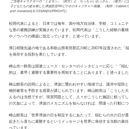
ご当地キャラクターの「くまモン」（前方）と「ちっちゃいおっさん」（後方）に
子どもたちの姿を映した津波防災PRビデオのキャプチャー画像。（制作：Cabinet Office of J
pref. kumamon] & OSSAN[©UPRIGHT]）
松岡代表によると、日本では毎年、国や地方自治体、学校、コミュニテ
な形の避難訓練が実施されています。松岡代表は「こうした経験の蓄積
やノウハウの構築に役立っています」と述べています。
濱口梧陵生誕の地である和歌山県有田郡広川町に2007年設置された「
を保存する役割を果たしています。
崎山光一館長は国連ニュース・センターのインタビューに応じ「『稲む
的は、素早く避難する重要性を周知することにあります」と述べました
崎山館長の説明によると、津波に襲われやすい地域では、護岸や堤防と
物的被害を予防する措置が講じられています。崎山館長は「こうした大
えるのは当然ですが、現実問題として、人々がこうした施設に頼ってし
の欠如によって、津波のメカニズムを知らなければ、間違った行動につ
崎山館長は「世界津波の日を制定するにあたって、稲むらの火の日が選
起きたら直ちに避難するというメッセージを世界に発信する当館の責任
べています。