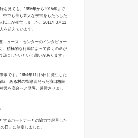
見ても、1996年から2015年まで
ます。中でも最も甚大な被害をもたらした
万人以上が死亡しました。2011年3月11
0人を超えています。
国連ニュース・センターのインタビュー
なく、積極的な行動によって多くの命が
』の日にしたいという想いがあります」
です。1854年11月5日に発生した
当時、ある村の指導者だった濱口梧陵
村民を高台へと誘導、避難させまし
。
めとするパートナーとの協力で起草した
波の日」に制定しました。