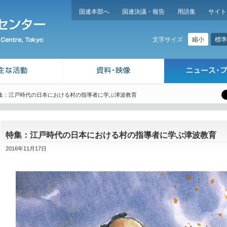
国連本部へ
国連決議・報告
用語集
サイト
縮小
標準
文字サイズ
集：江戸時代の日本における村の指導者に学ぶ津波教育
特集：江戸時代の日本における村の指導者に学ぶ津波教育
2016年11月17日