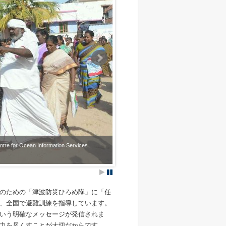
Next
cean Information Services
2016年9月、インドのオリッサ州で行われたイ
Centre for Ocean Information Services (INC
のための「津波防災ひろめ隊」に「任
、全国で避難訓練を指導しています。
いう明確なメッセージが発信されま
力を尽くすことが大切だからです。