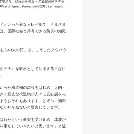
誘導され、砂浜から高台への避難訓練をする
apan, Kumamon[©2010 kumamoto
ィといった異なるレベルで、さまざま
は、国際社会と共有できる防災の知識
稲むらの火の館」は、こうしたノウハウ
らの火』を教材として活用する主な目
。
いった構造物の建設をはじめ、人的・
きく頑丈な構造物が人々に安心感を与
まうおそれもあります」と述べ、知識
ながりかねないと警告しています。
ばれたという事実を受け止め、津波が
を果たしていきたいと思います」と述