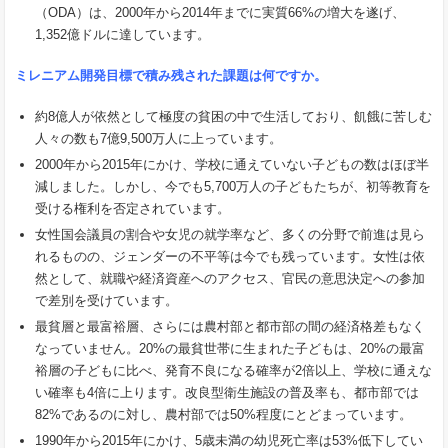
（ODA）は、2000年から2014年までに実質66%の増大を遂げ、
1,352億ドルに達しています。
ミレニアム開発目標で積み残された課題は何ですか。
約8億人が依然として極度の貧困の中で生活しており、飢餓に苦しむ
人々の数も7億9,500万人に上っています。
2000年から2015年にかけ、学校に通えていない子どもの数はほぼ半
減しました。しかし、今でも5,700万人の子どもたちが、初等教育を
受ける権利を否定されています。
女性国会議員の割合や女児の就学率など、多くの分野で前進は見ら
れるものの、ジェンダーの不平等は今でも残っています。女性は依
然として、就職や経済資産へのアクセス、官民の意思決定への参加
で差別を受けています。
最貧層と最富裕層、さらには農村部と都市部の間の経済格差もなく
なっていません。20%の最貧世帯に生まれた子どもは、20%の最富
裕層の子どもに比べ、発育不良になる確率が2倍以上、学校に通えな
い確率も4倍に上ります。改良型衛生施設の普及率も、都市部では
82%であるのに対し、農村部では50%程度にとどまっています。
1990年から2015年にかけ、5歳未満の幼児死亡率は53%低下してい