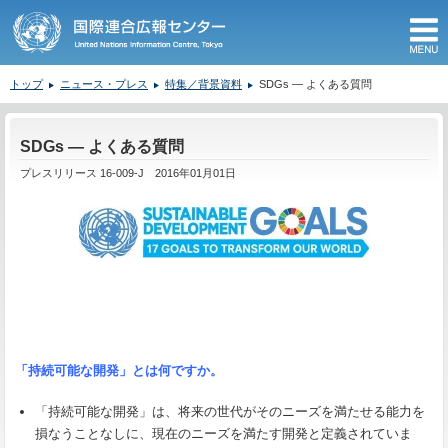
M
トップ
ニュース・プレス
特集／背景資料
SDGs ― よくある質問
ここから本文です。
SDGs ― よくある質問
プレスリリース 16-009-J 2016年01月01日
「持続可能な開発」とは何ですか。
「持続可能な開発」は、将来の世代がそのニーズを満たせる能力を
損なうことなしに、現在のニーズを満たす開発と定義されていま