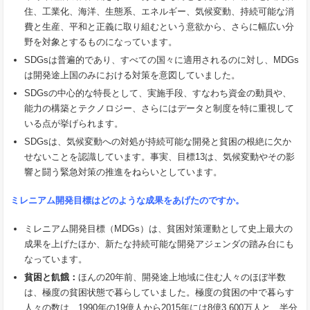
住、工業化、海洋、生態系、エネルギー、気候変動、持続可能な消
費と生産、平和と正義に取り組むという意欲から、さらに幅広い分
野を対象とするものになっています。
SDGsは普遍的であり、すべての国々に適用されるのに対し、MDGs
は開発途上国のみにおける対策を意図していました。
SDGsの中心的な特長として、実施手段、すなわち資金の動員や、
能力の構築とテクノロジー、さらにはデータと制度を特に重視して
いる点が挙げられます。
SDGsは、気候変動への対処が持続可能な開発と貧困の根絶に欠か
せないことを認識しています。事実、目標13は、気候変動やその影
響と闘う緊急対策の推進をねらいとしています。
ミレニアム開発目標はどのような成果をあげたのですか。
ミレニアム開発目標（MDGs）は、貧困対策運動として史上最大の
成果を上げたほか、新たな持続可能な開発アジェンダの踏み台にも
なっています。
貧困と飢餓：
ほんの20年前、開発途上地域に住む人々のほぼ半数
は、極度の貧困状態で暮らしていました。極度の貧困の中で暮らす
人々の数は、1990年の19億人から2015年には8億3,600万人と、半分