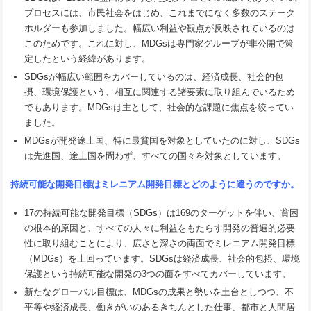
プロセスには、市民社会をはじめ、これまでになく多数のステーク
ホルダーも参加しました。幅広い利益や観点が反映されているのは
このためです。これに対し、MDGsは専門家グループが非公開で策
定したという経緯があります。
SDGsが幅広い範囲をカバーしているのは、経済成長、社会的包
摂、環境保護という、相互に関連する諸要素に取り組んでいるため
でもあります。MDGsは主として、社会的な課題に焦点を絞ってい
ました。
MDGsが開発途上国、特に最貧国を対象としていたのに対し、SDGs
は先進国、途上国を問わず、すべての国々を対象としています。
持続可能な開発目標はミレニアム開発目標とどのように違うのですか。
17の持続可能な開発目標（SDGs）は169のターゲットを伴い、貧困
の根本的原因と、すべての人々に利益をもたらす開発の普遍的必要
性に取り組むことにより、広さと深さの両面でミレニアム開発目標
（MDGs）を上回っています。SDGsは経済成長、社会的包摂、環境
保護という持続可能な開発の3つの面をすべてカバーしています。
新たなグローバル目標は、MDGsの成果と勢いを土台としつつ、不
平等や経済成長、働きがいのあるきちんとした仕事、都市と人間居