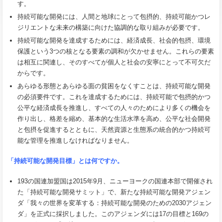
す。
持続可能な開発には、人間と地球にとって包摂的、持続可能かつレ
ジリエントな未来の構築に向けた協調的な取り組みが必要です。
持続可能な開発を達成するためには、経済成長、社会的包摂、環境
保護という3つの核となる要素の調和が欠かせません。これらの要素
は相互に関連し、そのすべてが個人と社会の安寧にとって不可欠だ
からです。
あらゆる形態とあらゆる面の貧困をなくすことは、持続可能な開発
の必須要件です。これを達成するためには、持続可能で包摂的かつ
公平な経済成長を推進し、すべての人々のためにより多くの機会を
作り出し、格差を縮め、基本的な生活水準を高め、公平な社会開発
と包摂を促進するとともに、天然資源と生態系の統合的かつ持続可
能な管理を推進しなければなりません。
「持続可能な開発目標」とは何ですか。
193の国連加盟国は2015年9月、ニューヨークの国連本部で開催され
た「持続可能な開発サミット」で、新たな持続可能な開発アジェン
ダ「我々の世界を変革する：持続可能な開発のための2030アジェン
ダ」を正式に採択しました。このアジェンダには17の目標と169の