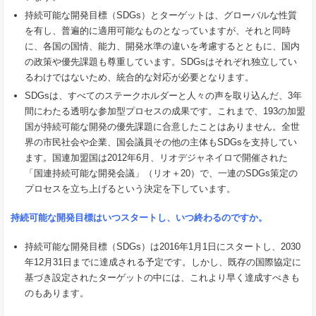
持続可能な開発目標（SDGs）とターゲットは、グローバルな性質
を有し、普遍的に適用可能なものとなっていますが、それと同時
に、各国の国情、能力、開発水準の違いを考慮するとともに、国内
の政策や優先課題も尊重しています。SDGsはそれぞれ独立してい
るわけではないため、統合的な対応が必要となります。
SDGsは、すべてのステークホルダーと人々の声を取り込んだ、3年
間にわたる透明な参加型プロセスの成果です。これまで、193の加盟
国が持続可能な開発の優先課題に合意したことはありません。全世
界の市民社会や企業、国会議員その他の主体もSDGsを支持してい
ます。国連加盟国は2012年6月、リオデジャネイロで開催された
「国連持続可能な開発会議」（リオ＋20）で、一連のSDGs策定の
プロセスを立ち上げるという決定を下しています。
持続可能な開発目標はいつスタートし、いつ終わるのですか。
持続可能な開発目標（SDGs）は2016年1月1日にスタートし、2030
年12月31日までに達成される予定です。しかし、既存の国際協定に
基づき設定されたターゲットの中には、これより早く達成すべきも
のもあります。