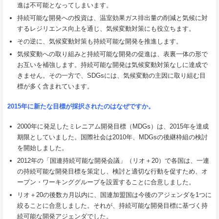
進は不可能となってしまいます。
持続可能な開発への投資は、温室効果ガス排出量の削減と気候に対
するレジリエンス向上を通じ、気候変動対策にも役立ちます。
その逆に、気候変動対策も持続可能な開発を推進します。
気候変動への取り組みと持続可能な開発の促進は、表裏一体の形で
お互いを補強します。持続可能な開発は気候変動対策なしに達成で
きません。その一方で、SDGsには、気候変動の主因に取り組む目
標が多く含まれています。
2015
年に新たな目標が採択されたのはなぜですか。
2000年に発足したミレニアム開発目標（MDGs）は、2015年を達成
期限としていました。国際社会は2010年、MDGsの後継枠組の検討
を開始しました。
2012年の「国連持続可能な開発会議」（リオ＋20）で各国は、一連
の持続可能な開発目標を策定し、検討と適切な行動を促すため、オ
ープン・ワーキンググループを設置することに合意しました。
リオ＋20の後数カ月以内に、国連加盟国は今後のアジェンダを1つに
絞ることに合意しました。それが、持続可能な開発目標に基づく持
続可能な開発アジェンダでした。