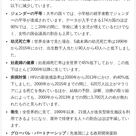
以下に減少しています。
ジェンダーの平等：
大半の国々では、小学校の就学者数でジェンダ
ーの平等が達成されています。データが入手できる174カ国のほぼ
90%では、ここ20年の間に、学校に通う女児が増えているだけでな
く、女性の国会議員の割合も上昇しています。
幼児死亡率：
世界全体で見た場合、5歳未満の幼児死亡率は1990年
から2015年にかけ、出生数千人当たり90人から43人へと低下しまし
た。
妊産婦の健康：
妊産婦死亡率は全世界で45%低下しており、この低
下ほとんど2000年以降に生じています。
疾病対策：
HIVの新規感染率は2000年から2013年にかけ、約40%低
下しました。2000年から2015年までの間に、620万人以上がマラリ
アによる死亡を免れているほか、結核の予防、診断、治療の取り組
みによっても、2000年から2013年までの間に3,700万人の命が救わ
れたものと見られています。
衛生：
全世界的に見て、1990年以来、21億人が改良型衛生施設を利
用できるようになり、屋外で排便する人々の割合はほぼ半減してい
ます。
グローバル・パートナーシップ：
先進国による政府開発援助