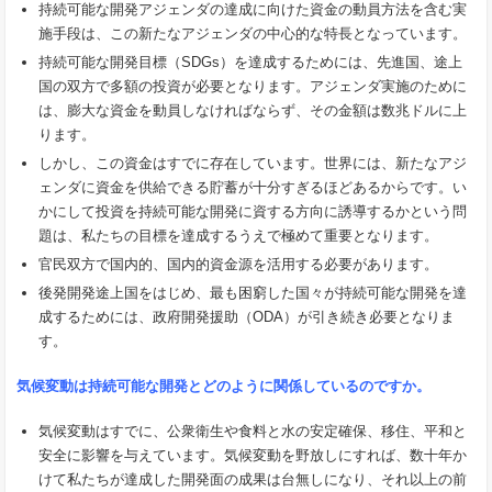
持続可能な開発アジェンダの達成に向けた資金の動員方法を含む実
施手段は、この新たなアジェンダの中心的な特長となっています。
持続可能な開発目標（SDGs）を達成するためには、先進国、途上
国の双方で多額の投資が必要となります。アジェンダ実施のために
は、膨大な資金を動員しなければならず、その金額は数兆ドルに上
ります。
しかし、この資金はすでに存在しています。世界には、新たなアジ
ェンダに資金を供給できる貯蓄が十分すぎるほどあるからです。い
かにして投資を持続可能な開発に資する方向に誘導するかという問
題は、私たちの目標を達成するうえで極めて重要となります。
官民双方で国内的、国内的資金源を活用する必要があります。
後発開発途上国をはじめ、最も困窮した国々が持続可能な開発を達
成するためには、政府開発援助（ODA）が引き続き必要となりま
す。
気候変動は持続可能な開発とどのように関係しているのですか。
気候変動はすでに、公衆衛生や食料と水の安定確保、移住、平和と
安全に影響を与えています。気候変動を野放しにすれば、数十年か
けて私たちが達成した開発面の成果は台無しになり、それ以上の前