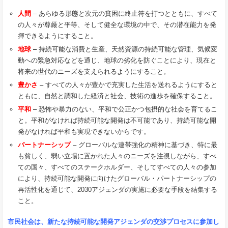
人間
–
あらゆる形態と次元の貧困に終止符を打つとともに、すべて
の人々が尊厳と平等、そして健全な環境の中で、その潜在能力を発
揮できるようにすること。
地球
–
持続可能な消費と生産、天然資源の持続可能な管理、気候変
動への緊急対応などを通じ、地球の劣化を防ぐことにより、現在と
将来の世代のニーズを支えられるようにすること。
豊かさ
–
すべての人々が豊かで充実した生活を送れるようにすると
ともに、自然と調和した経済と社会、技術の進歩を確保すること。
平和
–
恐怖や暴力のない、平和で公正かつ包摂的な社会を育てるこ
と。平和がなければ持続可能な開発は不可能であり、持続可能な開
発がなければ平和も実現できないからです。
パートナーシップ
– グローバルな連帯強化の精神に基づき、特に最
も貧しく、弱い立場に置かれた人々のニーズを注視しながら、すべ
ての国々、すべてのステークホルダー、そしてすべての人々の参加
により、持続可能な開発に向けたグローバル・パートナーシップの
再活性化を通じて、2030アジェンダの実施に必要な手段を結集する
こと。
市民社会は、新たな持続可能な開発アジェンダの交渉プロセスに参加し