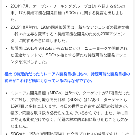
2014年7月、オープン・ワーキンググループは1年を超える交渉の
末、17の持続可能な開発目標（SDGs）に関する提言を出しまし
た。
2015年8月初旬、193の国連加盟国は、新たなアジェンダの最終文書
「我々の世界を変革する：持続可能な開発のための2030アジェン
ダ」に関する合意に達しました。
加盟国は2015年9月25日から27日にかけ、ニューヨークで開催され
た国連サミットで、SDGsを核とする新たな持続可能な開発アジェ
ンダを採択しました。
極めて特定的だったミレニアム開発目標に比べ、持続可能な開発目標の
範囲がこれほど幅広くなっているのはなぜですか。
ミレニアム開発目標（MDGs）は8つで、ターゲットが21項目だった
のに対し、持続可能な開発目標（SDGs）は17あり、ターゲットも
169項目と多数に上ります。今日の世界に存在する課題の複雑さが、
幅広い問題を取り扱う必要性を生んでいるからです。また、単に目
に見える兆候だけでなく、問題の根本的原因に取り組むことも欠か
せません。
SDGsは、193の加盟国が関与した交渉プロセスの成果であり、この