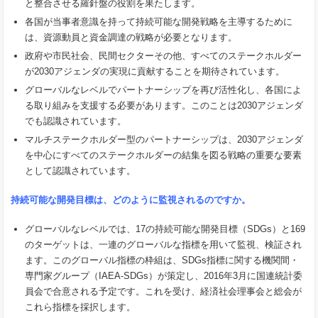
と整合させる羅針盤の役割を果たします。
各国が当事者意識を持って持続可能な開発戦略を主導するために
は、資源動員と資金調達の戦略が必要となります。
政府や市民社会、民間セクターその他、すべてのステークホルダー
が2030アジェンダの実現に貢献することを期待されています。
グローバルなレベルでパートナーシップを再び活性化し、各国によ
る取り組みを支援する必要があります。このことは2030アジェンダ
でも認識されています。
マルチステークホルダー型のパートナーシップは、2030アジェンダ
を中心にすべてのステークホルダーの結集を図る戦略の重要な要素
として認識されています。
持続可能な開発目標は、どのように監視されるのですか。
グローバルなレベルでは、17の持続可能な開発目標（SDGs）と169
のターゲットは、一連のグローバルな指標を用いて監視、検証され
ます。このグローバル指標の枠組は、SDGs指標に関する機関間・
専門家グループ（IAEA-SDGs）が策定し、2016年3月に国連統計委
員会で合意される予定です。これを受け、経済社会理事会と総会が
これら指標を採択します。