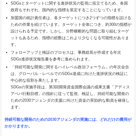
SDGsとターゲットに関する進捗状況の監視に役立てるため、各国
政府もそれぞれ、国内的な指標を策定することになっています。
加盟国の統計責任者は、各ターゲットにつき2つずつの指標を設ける
ための作業を続けています。ターゲット全体につき、約300の指標が
設けられる予定です。しかし、分野横断的な問題に取り組むターゲ
ットもあるため、指標の総数はこれより少なくなる可能性がありま
す。
フォローアップと検証のプロセスは、事務総長が作成する年次
SDGs進捗状況報告書を参考に進められます。
「持続可能な開発に関するハイレベル政治フォーラム」の年次会合
は、グローバル・レベルでのSDGs達成に向けた進捗状況の検証に
中心的な役割を果たします。
SDGsの実施手段は、第3回開発資金国際会議の成果文書「アディス
アベバ行動目標」の指針に従って監視、検証し、持続可能な開発の
ための2030アジェンダの支援に向けた資金の実効的な動員を確保し
ます。
持続可能な開発のための
2030
アジェンダの実施には、どれだけの費用が
かかりますか。