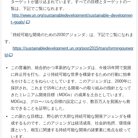
ターゲットが盛り込まれています。すべての目標とターゲットの一
覧は、下記でご覧になれます。
http://www.un.org/sustainabledevelopment/sustainable–developmen
t–goals/
「持続可能な開発のための2030アジェンダ」は、下記でご覧になれま
す。
https://sustainabledevelopment.un.org/post2015/transformingourwor
ld
この普遍的、統合的かつ革新的なアジェンダは、今後15年間で貧困
に終止符を打ち、より持続可能な世界を構築するための行動に拍車
をかけることをねらいとしています。このアジェンダは、2000年に
採択され、これまで15年にわたる開発への取り組みの指針となって
きたミレニアム開発目標（MDGs）の成果を土台としています。
MDGsは、グローバルな目標の設定により、数百万人を貧困から救
出できることを証明しました。
この新たな目標は、野心的で大胆な持続可能な開発アジェンダを構
成するものです。このアジェンダは経済成長、社会的包摂、環境保
護という、相互に関連する持続可能な開発の諸要素に焦点を絞って
います。