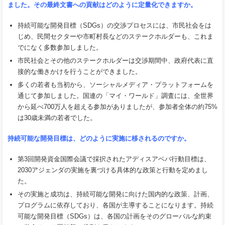
ました。その最終文書への貢献はどのように定量化できますか。
持続可能な開発目標（SDGs）の交渉プロセスには、市民社会をは
じめ、民間セクターや市町村長などのステークホルダーも、これま
でになく多数参加しました。
市民社会とその他のステークホルダーは交渉期間中、政府代表に直
接的な働きかけを行うことができました。
多くの若者も当初から、ソーシャルメディア・プラットフォームを
通じて参加しました。国連の「マイ・ワールド」調査には、全世界
から延べ700万人を超える参加がありましたが、参加者全体の約75%
は30歳未満の若者でした。
持続可能な開発目標は、どのように実施に移されるのですか。
第3回開発資金国際会議で採択されたアディスアベバ行動目標は、
2030アジェンダの実施を裏づける具体的な政策と行動を定めまし
た。
その実施と成功は、持続可能な開発に向けた国内的な政策、計画、
プログラムに依存しており、各国が主導することになります。持続
可能な開発目標（SDGs）は、各国の計画をそのグローバルな約束