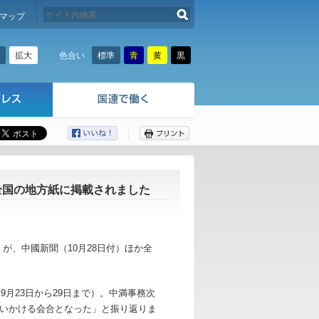
検索する
マップ
拡大
標準
青
黄
黒
色合い
ここから本文です。
か全国の地方紙に掲載されました
が、中國新聞（10月28日付）ほか全
9月23日から29日まで）。中満事務次
いかける会合となった」と振り返りま