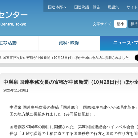
国連本部へ
国連決議・報告
用語集
サイト
縮小
標準
文字サイズ
泉 国連事務次長の寄稿が中國新聞（10月28日付）ほか全国の地方紙に掲載されました
中満泉 国連事務次長の寄稿が中國新聞（10月28日付）ほ
2025年11月26日
中満泉 国連事務次長の寄稿「国連80年 国際秩序再建へ安保理改革を」
国の地方紙に掲載されました（共同通信配信）。
国連創設80周年の節目に開催された、第80回国連総会ハイレベル会合（
長は「困難な課題の山積に直面する国際秩序の行方と国連の在り方を問