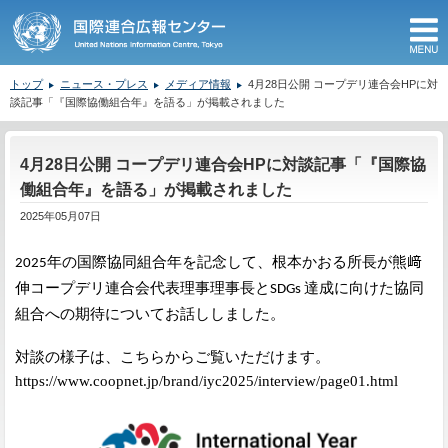
M
トップ
ニュース・プレス
メディア情報
4月28日公開 コープデリ連合会HPに対
談記事「『国際協働組合年』を語る」が掲載されました
ここから本文です。
4月28日公開 コープデリ連合会HPに対談記事「『国際協
働組合年』を語る」が掲載されました
2025年05月07日
年の国際協同組合年を記念して、根本かおる所長が熊﨑
2025
伸コープデリ連合会代表理事理事長と
達成に向けた協同
SDGs
組合への期待についてお話ししました。
対談の様子は、こちらからご覧いただけます。
https://www.coopnet.jp/brand/iyc2025/interview/page01.html